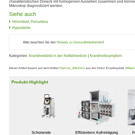
charakteristischen Dreieck mit homogenem Aussehen zusammen und könn
Mikroskop diagnostiziert werden.
Siehe auch
Hirninfarkt
,
Penumbra
Hypoxämie
Bitte beachten Sie den
Hinweis zu Gesundheitsthemen
!
Kategorien:
Krankheitsbild in der Notfallmedizin
|
Krankheitssymptom
Dieser Artikel basiert auf dem Artikel
Hypoxie_(Medizin)
aus der freien Enzyklopädie
Wikipe
Produkt-Highlight
Schonende
Effizientere Aufreinigung
F