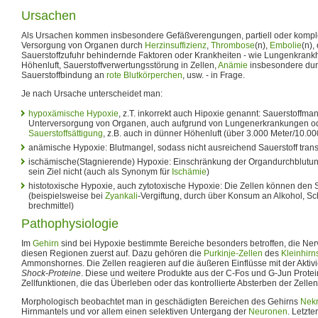
Ursachen
Als Ursachen kommen insbesondere Gefäßverengungen, partiell oder komple
Versorgung von Organen durch
Herzinsuffizienz
,
Thrombose
(n),
Embolie
(n),
Sauerstoffzufuhr behindernde Faktoren oder Krankheiten - wie Lungenkrankh
Höhenluft, Sauerstoffverwertungsstörung in Zellen,
Anämie
insbesondere dur
Sauerstoffbindung an
rote Blutkörperchen
, usw. - in Frage.
Je nach Ursache unterscheidet man:
hypoxämische Hypoxie
, z.T. inkorrekt auch Hipoxie genannt: Sauerstoffma
Unterversorgung von Organen, auch aufgrund von Lungenerkrankungen o
Sauerstoffsättigung
, z.B. auch in dünner Höhenluft (über 3.000 Meter/10.000
anämische Hypoxie: Blutmangel, sodass nicht ausreichend Sauerstoff trans
ischämische(Stagnierende) Hypoxie: Einschränkung der Organdurchblutung;
sein Ziel nicht (auch als Synonym für
Ischämie
)
histotoxische Hypoxie, auch zytotoxische Hypoxie: Die Zellen können den S
(beispielsweise bei
Zyankali
-Vergiftung, durch über Konsum an Alkohol, Sch
brechmittel)
Pathophysiologie
Im
Gehirn
sind bei Hypoxie bestimmte Bereiche besonders betroffen, die Ner
diesen Regionen zuerst auf. Dazu gehören die
Purkinje-Zellen
des
Kleinhirn
Ammonshornes. Die Zellen reagieren auf die äußeren Einflüsse mit der Akti
Shock-Proteine
. Diese und weitere Produkte aus der C-Fos und G-Jun Prote
Zellfunktionen, die das Überleben oder das kontrollierte Absterben der Zellen
Morphologisch beobachtet man in geschädigten Bereichen des Gehirns
Nek
Hirnmantels und vor allem einen selektiven Untergang der
Neuronen
. Letzt