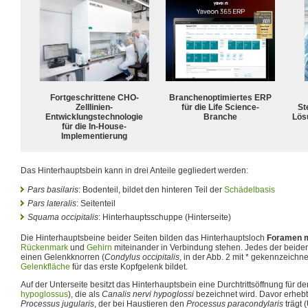
Fortgeschrittene CHO-
Branchenoptimiertes ERP
Zelllinien-
für die Life Science-
Ste
Entwicklungstechnologie
Branche
Lös
für die In-House-
Implementierung
Das Hinterhauptsbein kann in drei Anteile gegliedert werden:
Pars basilaris
: Bodenteil, bildet den hinteren Teil der
Schädelbasis
Pars lateralis
: Seitenteil
Squama occipitalis
: Hinterhauptsschuppe (Hinterseite)
Die Hinterhauptsbeine beider Seiten bilden das Hinterhauptsloch
Foramen 
Rückenmark
und
Gehirn
miteinander in Verbindung stehen. Jedes der beiden
einen Gelenkknorren (
Condylus occipitalis
, in der Abb. 2 mit * gekennzeichne
Gelenkfläche
für das erste Kopfgelenk bildet.
Auf der Unterseite besitzt das Hinterhauptsbein eine Durchtrittsöffnung für d
hypoglossus
), die als
Canalis nervi hypoglossi
bezeichnet wird. Davor erhebt 
Processus jugularis
, der bei Haustieren den
Processus paracondylaris
trägt 