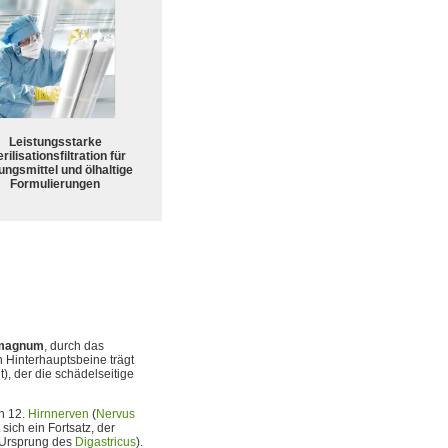
Leistungsstarke
rilisationsfiltration für
ungsmittel und ölhaltige
Formulierungen
magnum
, durch das
 Hinterhauptsbeine trägt
t), der die schädelseitige
en 12.
Hirnnerven
(
Nervus
sich ein Fortsatz, der
(Ursprung des
Digastricus
).