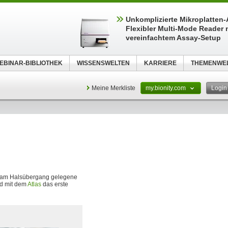
Unkomplizierte Mikroplatten
Flexibler Multi-Mode Reader 
vereinfachtem Assay-Setup
EBINAR-BIBLIOTHEK
WISSENSWELTEN
KARRIERE
THEMENWE
Meine Merkliste
my.bionity.com
Logi
er am Halsübergang gelegene
nd mit dem
Atlas
das erste