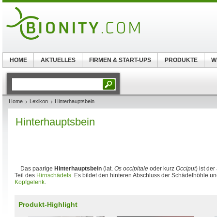
HOME
AKTUELLES
FIRMEN & START-UPS
PRODUKTE
W
Home
Lexikon
Hinterhauptsbein
Hinterhauptsbein
Das paarige
Hinterhauptsbein
(lat.
Os occipitale
oder kurz
Occiput
) ist d
Teil des
Hirnschädels
. Es bildet den hinteren Abschluss der Schädelhöhle u
Kopfgelenk
.
Produkt-Highlight