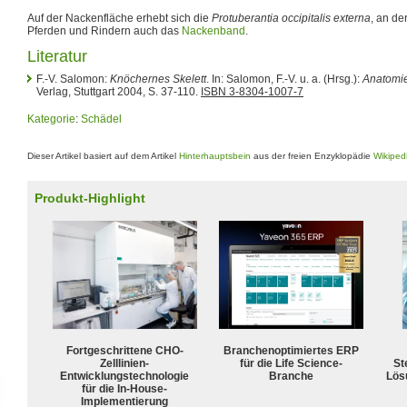
Auf der Nackenfläche erhebt sich die
Protuberantia occipitalis externa
, an de
Pferden und Rindern auch das
Nackenband
.
Literatur
F.-V. Salomon:
Knöchernes Skelett
. In: Salomon, F.-V. u. a. (Hrsg.):
Anatomie
Verlag, Stuttgart 2004, S. 37-110.
ISBN 3-8304-1007-7
Kategorie
:
Schädel
Dieser Artikel basiert auf dem Artikel
Hinterhauptsbein
aus der freien Enzyklopädie
Wikiped
Produkt-Highlight
Fortgeschrittene CHO-
Branchenoptimiertes ERP
Zelllinien-
für die Life Science-
Ste
Entwicklungstechnologie
Branche
Lös
für die In-House-
Implementierung