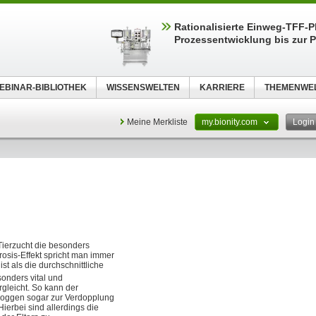
Rationalisierte Einweg-TFF-Pl
Prozessentwicklung bis zur P
EBINAR-BIBLIOTHEK
WISSENSWELTEN
KARRIERE
THEMENWE
Meine Merkliste
my.bionity.com
Logi
ierzucht die besonders
rosis-Effekt spricht man immer
ist als die durchschnittliche
sonders vital und
rgleicht. So kann der
 Roggen sogar zur Verdopplung
 Hierbei sind allerdings die