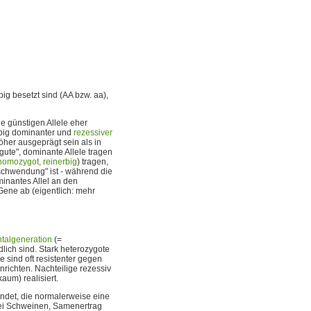
g besetzt sind (AA bzw. aa),
ie günstigen Allele eher
erbig dominanter und
rezessiver
her ausgeprägt sein als in
 "gute", dominante Allele tragen
homozygot, reinerbig
) tragen,
chwendung" ist - während die
minantes Allel an den
Gene ab (eigentlich: mehr
talgeneration
(=
dlich sind. Stark heterozygote
 sind oft resistenter gegen
ichten. Nachteilige rezessiv
um) realisiert.
endet, die normalerweise eine
 bei Schweinen, Samenertrag