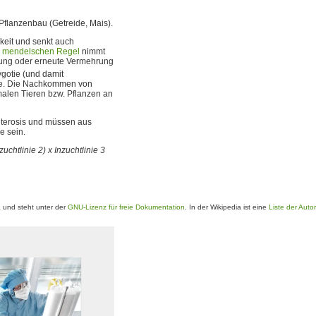
Pflanzenbau (Getreide, Mais).
keit und senkt auch
. mendelschen Regel
nimmt
htung oder erneute Vermehrung
gotie (und damit
fte. Die Nachkommen von
alen Tieren bzw. Pflanzen an
Heterosis und müssen aus
e sein.
nzuchtlinie 2) x Inzuchtlinie 3
a
und steht unter der
GNU-Lizenz für freie Dokumentation
. In der Wikipedia ist eine
Liste der Auto