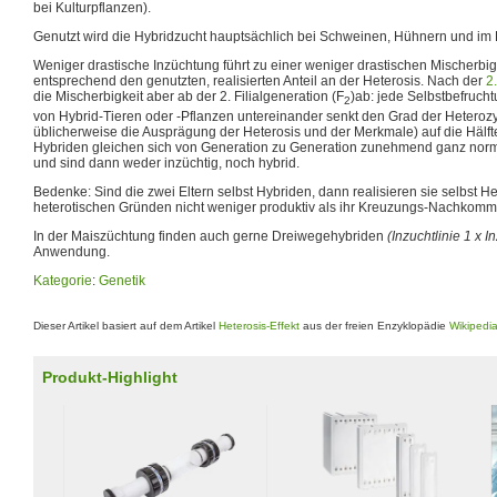
bei Kulturpflanzen).
Genutzt wird die Hybridzucht hauptsächlich bei Schweinen, Hühnern und im 
Weniger drastische Inzüchtung führt zu einer weniger drastischen Mischerbig
entsprechend den genutzten, realisierten Anteil an der Heterosis. Nach der
2
die Mischerbigkeit aber ab der 2. Filialgeneration (F
)ab: jede Selbstbefruc
2
von Hybrid-Tieren oder -Pflanzen untereinander senkt den Grad der Heterozy
üblicherweise die Ausprägung der Heterosis und der Merkmale) auf die Häl
Hybriden gleichen sich von Generation zu Generation zunehmend ganz norm
und sind dann weder inzüchtig, noch hybrid.
Bedenke: Sind die zwei Eltern selbst Hybriden, dann realisieren sie selbst 
heterotischen Gründen nicht weniger produktiv als ihr Kreuzungs-Nachkomm
In der Maiszüchtung finden auch gerne Dreiwegehybriden
(Inzuchtlinie 1 x I
Anwendung.
Kategorie
:
Genetik
Dieser Artikel basiert auf dem Artikel
Heterosis-Effekt
aus der freien Enzyklopädie
Wikipedi
Produkt-Highlight