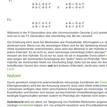
 P:

               A-b-C-d-E-F         a-B-c-D-e-F

F1:

               A-b-C-d-E-F         a-B-c-D-e-F

Während in der P-Generation also alle chromosomalen Genorte (Loci) reinerbi
sind sie in der F1-Generation alle mischerbig (Aa, Bb etc.) besetzt.
Die Erfahrung lehrt, dass bei Merkmalen wie Produktivität, Wüchsigkeit u.ä. d
dominant sind. Wenn nun die reinerbigen Eltern sich für die Verteilung rein
Allele komplementär unterscheiden, dann wird das Merkmal in der Hybride hö
jedem Elternteil. Es ist nicht so, dass reinrassige (reinerbige) Eltern weniger
müssen als ihre Hybride. Es ist nur so, dass sie sie in doppelter Dosis (eben
was wegen der dominanten Ausprägung des "guten" Allels im Phänotyp "Vers
Hybride die dominanten Allele nur mischerbig trägt; dafür hat sie aber ein do
betreffenden Genen des einen
und
des anderen Elternteils, deckt also mehr 
Loci
).
Nutzen
Durch genetisch möglichst unterschiedliche reinrassige Zuchtlinien der
Paren
Elterngeneration) wird bei der Kreuzung erreicht, dass viele Allele unterschie
Lebewesen verfügen über mehr verschiedene Erbanlagen als reinrassige. Sie
Krankheiten und können sich besser auf wechselnde Umweltbedingungen einr
bedingte Eigenschaften werden zudem im Phänotyp der Hybride nicht (oder ka
Hybridzucht
wird vor allem zur Steigerung von Fertilitäts-Merkmalen angew
niedrige
Heritabilität
haben, d.h. nur schlecht vererblich sind (Fruchtbarkeit