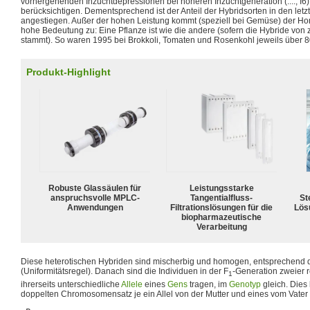
vorhergehenden Inzuchtdepressionen bei höheren Inzuchtgeneration (...., I6) 
berücksichtigen. Dementsprechend ist der Anteil der Hybridsorten in den letz
angestiegen. Außer der hohen Leistung kommt (speziell bei Gemüse) der Ho
hohe Bedeutung zu: Eine Pflanze ist wie die andere (sofern die Hybride von z
stammt). So waren 1995 bei Brokkoli, Tomaten und Rosenkohl jeweils über 8
Produkt-Highlight
Robuste Glassäulen für
Leistungsstarke
anspruchsvolle MPLC-
Tangentialfluss-
Ste
Anwendungen
Filtrationslösungen für die
Lös
biopharmazeutische
Verarbeitung
Diese heterotischen Hybriden sind mischerbig und homogen, entsprechend 
(Uniformitätsregel). Danach sind die Individuen in der F
-Generation zweier r
1
ihrerseits unterschiedliche
Allele
eines
Gens
tragen, im
Genotyp
gleich. Dies 
doppelten Chromosomensatz je ein Allel von der Mutter und eines vom Vater