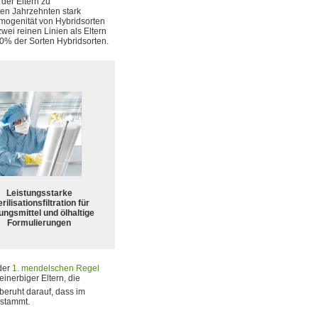
der Eltern zu
ten Jahrzehnten stark
mogenität von Hybridsorten
wei reinen Linien als Eltern
0% der Sorten Hybridsorten.
Leistungsstarke
rilisationsfiltration für
ungsmittel und ölhaltige
Formulierungen
der
1. mendelschen Regel
einerbiger Eltern, die
beruht darauf, dass im
 stammt.