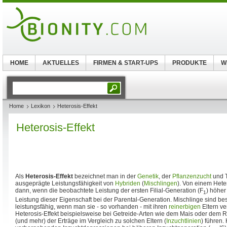
HOME
AKTUELLES
FIRMEN & START-UPS
PRODUKTE
W
Home
Lexikon
Heterosis-Effekt
Heterosis-Effekt
Als
Heterosis-Effekt
bezeichnet man in der
Genetik
, der
Pflanzenzucht
und T
ausgeprägte Leistungsfähigkeit von
Hybriden
(
Mischlingen
). Von einem Hete
dann, wenn die beobachtete Leistung der ersten Filial-Generation (F
) höher 
1
Leistung dieser Eigenschaft bei der Parental-Generation. Mischlinge sind be
leistungsfähig, wenn man sie - so vorhanden - mit ihren
reinerbigen
Eltern ve
Heterosis-Effekt beispielsweise bei Getreide-Arten wie dem Mais oder dem
(und mehr) der Erträge im Vergleich zu solchen Eltern (
Inzuchtlinien
) führen.