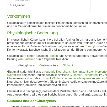
4
Quellen
Vorkommen
Glutaminsäure kommt in den meisten Proteinen in unterschiedlichen Anteilen
und der Getreidekörner hat sie einen besonders hohen Anteil.
Physiologische Bedeutung
Im menschlichen Körper kommt wie bei allen Aminosäuren nur das L-Isomer d
proteinogene Aminosäure ist Glutaminsäure Baustein von Proteinen. Auch ab
eine wesentliche Rolle im Zellstoffwechsel, da sie über den
Citratzyklus
in Ve
Kohlenhydratstoffwechsel steht. Sie ist zudem an der Bildung von anderen Am
Glutaminsäure bindet das beim
Protein
- und Aminosäureabbau freiwerdende 
Bildung von
Glutamin
durch folgende Reaktion:
α-Ketoglutarat → Glutaminsäure →
Glutamin
Glutamat ist der wichtigste
erregende
Neurotransmitter
im
zentralen Nervens
synaptisch
freigesetzt und bindet an spezifische
Glutamat-Rezeptoren
. Im Ze
Glutaminsäure durch das
Enzym
L-Glutaminsäuredecarboxylase
zu
γ-Aminob
Neurotransmitter, decarboxyliert. Glutaminsäure ist die einzige Aminosäure, di
transaminiert, aminiert und decarboxyliert wird.
Glutamat wird nachgesagt, dass es dem Muskelaufbau diene und positiv auf
Aus diesem Grund wird es von Bodybuildern geschätzt und ergänzend zur
Glutamat und der Citratzyklus
Glutamat entsteht im
Citratzyklus
aus α-Ketoglutarat (αKG) und einem Ammo