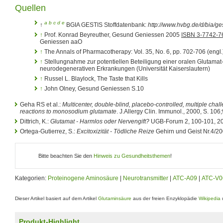
Quellen
a
b
c
d
e
↑
BGIA GESTIS Stoffdatenbank:
http://www.hvbg.de/d/bia/ges
↑
Prof. Konrad Beyreuther, Gesund Geniessen 2005
ISBN 3-7742-7
Geniessen aaO
↑
The Annals of Pharmacotherapy: Vol. 35, No. 6, pp. 702-706 (engl.
↑
Stellungnahme zur potentiellen Beteiligung einer oralen Glutam
neurodegenerativen Erkrankungen (Universität Kaiserslautern)
↑
Russel L. Blaylock, The Taste that Kills
↑
John Olney, Gesund Geniessen S.10
Geha RS et al.:
Multicenter, double-blind, placebo-controlled, multiple chal
reactions to monosodium glutamate
. J.Allergy Clin. Immunol., 2000, S. 106
Dittrich, K.:
Glutamat - Harmlos oder Nervengift?
UGB-Forum 2, 100-101, 20
Ortega-Gutierrez, S.:
Excitoxizität - Tödliche Reize
Gehirn und Geist Nr.4/20
Bitte beachten Sie den
Hinweis zu Gesundheitsthemen
!
Kategorien:
Proteinogene Aminosäure
|
Neurotransmitter
|
ATC-A09
|
ATC-V0
Dieser Artikel basiert auf dem Artikel
Glutaminsäure
aus der freien Enzyklopädie
Wikipedia
u
Produkt-Highlight