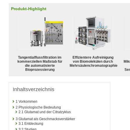
Produkt-Highlight
Tangentialflussfiltration im
Effizientere Aufreinigung
kommerziellen Maßstab für
von Biomolekülen durch
Mik
die automatisierte
Mehrsäulenchromatographie
Bioprozessierung
Sen
Inhaltsverzeichnis
1
Vorkommen
2
Physiologische Bedeutung
2.1
Glutamat und der Citratzyklus
3
Glutamat als Geschmacksverstärker
3.1
Entdeckung
3.2
Studien