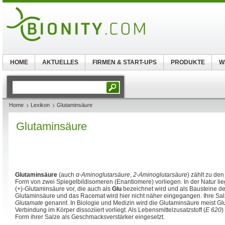
HOME
AKTUELLES
FIRMEN & START-UPS
PRODUKTE
W
Home
Lexikon
Glutaminsäure
Glutaminsäure
Glutaminsäure
(auch
α-Aminoglutarsäure
,
2-Aminoglutarsäure
) zählt zu den
Form von zwei Spiegelbildisomeren (Enantiomere) vorliegen. In der Natur lieg
(+)-Glutaminsäure vor, die auch als
Glu
bezeichnet wird und als Bausteine d
Glutaminsäure und das Racemat wird hier nicht näher eingegangen. Ihre Sa
Glutamate
genannt. In Biologie und Medizin wird die Glutaminsäure meist Gl
Verbindung im Körper dissoziiert vorliegt. Als Lebensmittelzusatzstoff (
E 620
)
Form ihrer Salze als Geschmacksverstärker eingesetzt.