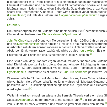
bitter abgedeckt wird. Dabei konnte er aus einem in Japan in der Küche ver
Glutamat extrahieren und nachweisen, dass Glutamat für den speziellen Um
ist. Zusammen mit dem Industriellen Saburôsuke Suzuki gründete er zur Ve
später das Unternehmen Ajinomoto. Heute wird Glutamat vor allem in Südost
(
Fermentation
) mit Hilfe des Bakteriums
Corynebacterium glutamicum
hergest
Jahr).
Studien
Die Studienergebnisse zu Glutamat sind uneinheitlich. Bei Überempfindlichke
Glutamat der Auslöser des
Chinarestaurant-Syndroms
ist.
John W. Olney
kam auf Grund von Tierversuchen in den 1960er Jahren zu de
das als
Neurotransmitter
einen direkten Einfluss auf die Stoffwechselvorgäng
überhöhten zellulären Konzentrationen schädlich auf Nervenzellen wirkt und 
Absterben führt. Konzentrationsabhängig wirke es also
neurotoxisch
. Es steh
[2]
Entstehung von Parkinson und Alzheimer eine Rolle zu spielen
.
Eine Studie von Mary Stoddard ergab, dass durch die Aufnahme von Glutama
wird. Die Mindestkonzentration, die zu Gesundheitsbeeinträchtigung führen s
Kilogramm Körpergewicht ermittelt. Weiterhin sei durch Tierversuche ein groß
Hypothalamus
und weitere nicht durch die
Blut-Hirn-Schranke
geschützte Tei
Wissenschaftliche Studien mit Menschen haben bislang keine Schädlichkeit 
wie vor halten viele Wissenschaftler es für unwahrscheinlich, dass Glutamat 
passieren kann. Es ist bislang nicht belegt, dass die Ergebnisse aus Tierve
[4]
übertragbar sind.
Weiterhin wird von einzelnen Wissenschaftlern die Theorie vertreten, dass G
[5]
Süßstoff
Aspartam
zu degenerativen Erkrankungen führt
. In Tierversuchen
[
von Glutamat zu stark verfetteten und teilweise grotesk deformierten Tieren.