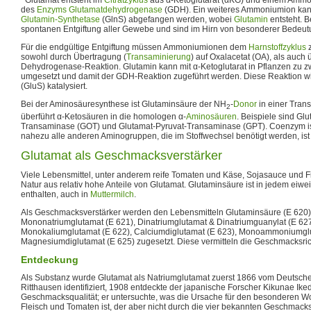
des
Enzyms
Glutamatdehydrogenase
(GDH). Ein weiteres Ammoniumion kann
Glutamin-Synthetase
(GlnS) abgefangen werden, wobei
Glutamin
entsteht. 
spontanen Entgiftung aller Gewebe und sind im Hirn von besonderer Bedeut
Für die endgültige Entgiftung müssen Ammoniumionen dem
Harnstoffzyklus
z
sowohl durch Übertragung (
Transaminierung
) auf Oxalacetat (OA), als auch 
Dehydrogenase-Reaktion. Glutamin kann mit α-Ketoglutarat in Pflanzen zu 
umgesetzt und damit der GDH-Reaktion zugeführt werden. Diese Reaktion w
(GluS) katalysiert.
Bei der Aminosäuresynthese ist Glutaminsäure der NH
-
Donor
in einer Tran
2
überführt α-Ketosäuren in die homologen α-
Aminosäuren
. Beispiele sind Gl
Transaminase (GOT) und Glutamat-Pyruvat-Transaminase (GPT). Coenzym i
nahezu alle anderen Aminogruppen, die im Stoffwechsel benötigt werden, ist
Glutamat als Geschmacksverstärker
Viele Lebensmittel, unter anderem reife Tomaten und Käse, Sojasauce und F
Natur aus relativ hohe Anteile von Glutamat. Glutaminsäure ist in jedem eiwe
enthalten, auch in
Muttermilch
.
Als Geschmacksverstärker werden den Lebensmitteln Glutaminsäure (E 620)
Mononatriumglutamat (E 621), Dinatriumglutamat & Dinatriumguanylat (E 627)
Monokaliumglutamat (E 622), Calciumdiglutamat (E 623), Monoammoniumglu
Magnesiumdiglutamat (E 625) zugesetzt. Diese vermitteln die Geschmacksr
Entdeckung
Als Substanz wurde Glutamat als Natriumglutamat zuerst 1866 vom Deutsche
Ritthausen identifiziert, 1908 entdeckte der japanische Forscher Kikunae I
Geschmacksqualität; er untersuchte, was die Ursache für den besonderen 
Fleisch und Tomaten ist, der aber nicht durch die vier bekannten Geschmacks