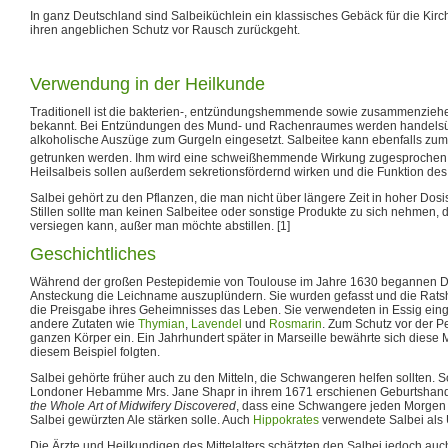
In ganz Deutschland sind Salbeiküchlein ein klassisches Gebäck für die Kir
ihren angeblichen Schutz vor Rausch zurückgeht.
Verwendung in der Heilkunde
Traditionell ist die bakterien-, entzündungshemmende sowie zusammenzieh
bekannt. Bei Entzündungen des Mund- und Rachenraumes werden handelsü
alkoholische Auszüge zum Gurgeln eingesetzt. Salbeitee kann ebenfalls zum
getrunken werden. Ihm wird eine schweißhemmende Wirkung zugesprochen
Heilsalbeis sollen außerdem sekretionsfördernd wirken und die Funktion de
Salbei gehört zu den Pflanzen, die man nicht über längere Zeit in hoher Dos
Stillen sollte man keinen Salbeitee oder sonstige Produkte zu sich nehmen, d
versiegen kann, außer man möchte abstillen. [1]
Geschichtliches
Während der großen Pestepidemie von Toulouse im Jahre 1630 begannen Di
Ansteckung die Leichname auszuplündern. Sie wurden gefasst und die Ratsh
die Preisgabe ihres Geheimnisses das Leben. Sie verwendeten in Essig eing
andere Zutaten wie
Thymian
,
Lavendel
und
Rosmarin
. Zum Schutz vor der Pe
ganzen Körper ein. Ein Jahrhundert später in Marseille bewährte sich diese
diesem Beispiel folgten.
Salbei gehörte früher auch zu den Mitteln, die Schwangeren helfen sollten. 
Londoner Hebamme Mrs. Jane Shapr in ihrem 1671 erschienen Geburtsha
the Whole Art of Midwifery Discovered
, dass eine Schwangere jeden Morgen 
Salbei gewürzten Ale stärken solle. Auch
Hippokrates
verwendete Salbei als U
Die Ärzte und Heilkundigen des Mittelalters schätzten den Salbei jedoch a