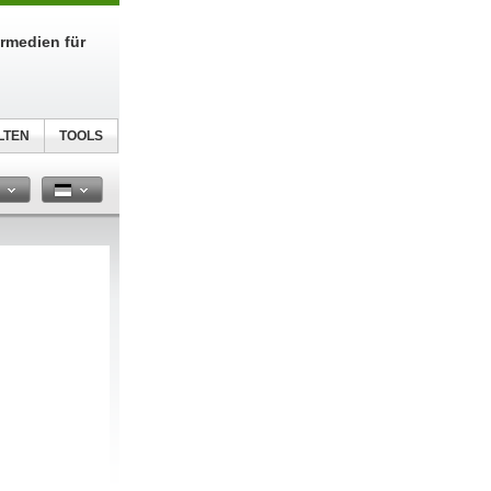
urmedien für
LTEN
TOOLS
n