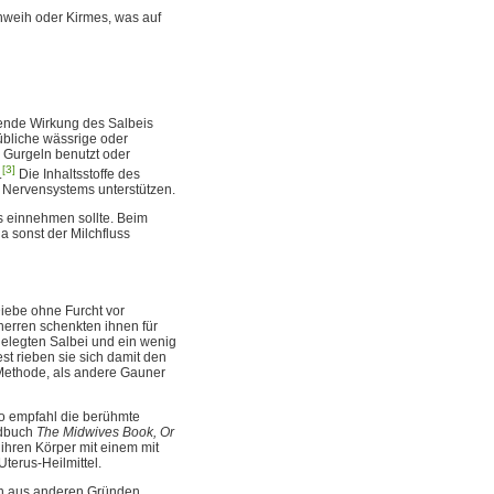
chweih oder Kirmes, was auf
ende Wirkung des Salbeis
bliche wässrige oder
 Gurgeln benutzt oder
[3]
.
Die Inhaltsstoffe des
s Nervensystems unterstützen.
is einnehmen sollte. Beim
a sonst der Milchfluss
ebe ohne Furcht vor
erren schenkten ihnen für
elegten Salbei und ein wenig
st rieben sie sich damit den
 Methode, als andere Gauner
So empfahl die berühmte
ndbuch
The Midwives Book, Or
ihren Körper mit einem mit
terus-Heilmittel.
uch aus anderen Gründen.