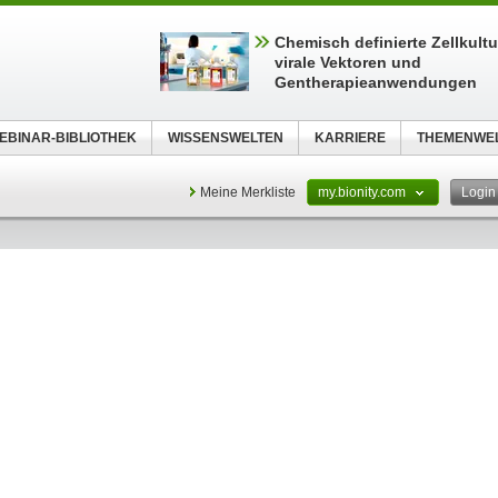
Chemisch definierte Zellkult
virale Vektoren und
Gentherapieanwendungen
EBINAR-BIBLIOTHEK
WISSENSWELTEN
KARRIERE
THEMENWE
Meine Merkliste
my.bionity.com
Logi