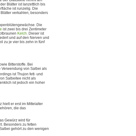
r Blätter ist lanzettlich bis
fläche ist runzelig. Die
 Blätter verkahlen, besonders
ippenblütengewächse. Die
e
ist zwei bis drei Zentimeter
rotbraunen
Kelch
. Dieser ist
liedert und auf den Nerven und
 zu je vier bis zehn in fünf
wie Bitterstoffe. Bei
ie Verwendung von Salbei als
erdings ist Thujon fett- und
on Salbeitee nicht als
nklich ist jedoch ein hoher
ielt er erst im Mittelalter
gehören, die das
Das Gewürz wird für
zt. Besonders zu fetten
 Salbei gehört zu den wenigen