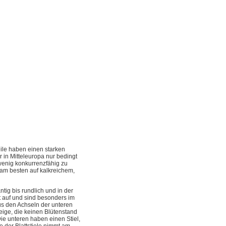
Teile haben einen starken
 in Mitteleuropa nur bedingt
 wenig konkurrenzfähig zu
 am besten auf kalkreichem,
tig bis rundlich und in der
t auf und sind besonders im
aus den Achseln der unteren
Zweige, die keinen Blütenstand
e unteren haben einen Stiel,
e der Blattstiele nimmt am