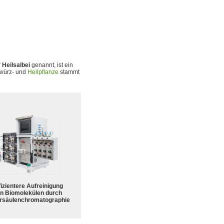
r
Heilsalbei
genannt, ist ein
ewürz- und
Heilpflanze
stammt
fizientere Aufreinigung
n Biomolekülen durch
rsäulenchromatographie