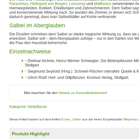
Paracelsus
,
Hildegard von Bingen
,
Lonicerus
und
Matthiolus
verwendeten ihn
Harnwegsleiden, Koliken, Erkältungen und Zahnschmerzen. Dem Salbei sagt
und konservierende Wirkung nach. So wurden die Zimmer, in denen sich Sch
dadurch gereinigt, dass man Salbeiblätter auf Kohle verbrannte.
Salbei im Aberglauben
Die Druiden schrieben dem Salbei so starke magische Wirkung zu, dass sie 
erwecken. Salbei soll – dem Aberglauben zufolge – nur in den Gärten von W
die Frau den Haushalt beherrsche.
Einzelnachweise
↑
Dietmar Aichele, Heinz-Werner Schwegler:
Die Blütenpflanzen Mit
Stuttgart
↑
Siegmund Seybold (Hrsg.):
Schmeil-Fitschen interaktiv.
Quelle & M
↑
Ulrich Rüdt:
Heil- und Giftpflanzen.
Kosmos Verlag, Stuttgart.
Bitte beachten Sie den
Hinweis zu Gesundheitsthemen
!
Kategorie
:
Heilpflanze
Dieser Artikel basiert auf dem Artikel
Echter_Salbei
aus der freien Enzyklopädie
Wikipedia
u
Produkt-Highlight