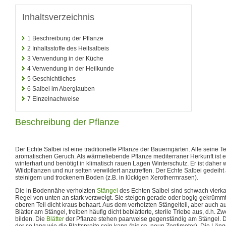
Inhaltsverzeichnis
1
Beschreibung der Pflanze
2
Inhaltsstoffe des Heilsalbeis
3
Verwendung in der Küche
4
Verwendung in der Heilkunde
5
Geschichtliches
6
Salbei im Aberglauben
7
Einzelnachweise
Beschreibung der Pflanze
Der Echte Salbei ist eine traditionelle Pflanze der Bauerngärten. Alle seine 
aromatischen Geruch. Als wärmeliebende Pflanze mediterraner Herkunft ist er
winterhart und benötigt in klimatisch rauen Lagen Winterschutz. Er ist daher
Wildpflanzen und nur selten verwildert anzutreffen. Der Echte Salbei gedeiht
steinigem und trockenem Boden (z.B. in lückigen Xerothermrasen).
Die in Bodennähe verholzten
Stängel
des Echten Salbei sind schwach vierkan
Regel von unten an stark verzweigt. Sie steigen gerade oder bogig gekrümm
oberen Teil dicht kraus behaart. Aus dem verholzten Stängelteil, aber auch 
Blätter am Stängel, treiben häufig dicht beblätterte, sterile Triebe aus, d.h. 
bilden. Die
Blätter
der Pflanze stehen paarweise gegenständig am Stängel. Di
der so lang wie die Blattspreite sein kann (bis ca. neun Zentimeter). Die Läng