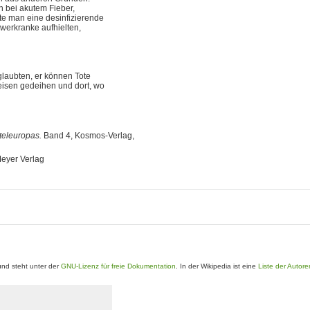
 bei akutem Fieber,
e man eine desinfizierende
werkranke aufhielten,
glaubten, er können Tote
eisen gedeihen und dort, wo
teleuropas.
Band 4, Kosmos-Verlag,
eyer Verlag
nd steht unter der
GNU-Lizenz für freie Dokumentation
. In der Wikipedia ist eine
Liste der Autore