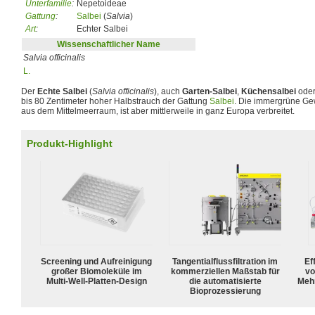
Unterfamilie
:
Nepetoideae
Gattung
:
Salbei
(
Salvia
)
Art
:
Echter Salbei
Wissenschaftlicher Name
Salvia officinalis
L.
Der
Echte Salbei
(
Salvia officinalis
), auch
Garten-Salbei
,
Küchensalbei
ode
bis 80 Zentimeter hoher Halbstrauch der Gattung
Salbei
. Die immergrüne G
aus dem Mittelmeerraum, ist aber mittlerweile in ganz Europa verbreitet.
Produkt-Highlight
Screening und Aufreinigung
Tangentialflussfiltration im
Ef
großer Biomoleküle im
kommerziellen Maßstab für
vo
Multi-Well-Platten-Design
die automatisierte
Meh
Bioprozessierung