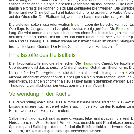
Stängel nach oben hin ab; die oberen Blätter sind stiellos (sitzend). Die Form de
länglich eiförmig; sie können bis zu fünf Zentimeter breit werden. Die Blattober
Blätter sind weißfilzig behaart und haben daher eine graugrüne Farbe. Ältere
auf der Oberseite. Der Blattrand ist, wenn überhaupt, nur schwach gekerbt.
Die violetten, selten rosa oder weißen
Blüten
haben die typische Form der L
Oberlippe ist fast gerade und vergleichsweise wenig gewölbt. Die
Blütenkron
lang. Sie wird umschlossen von einem etwa einen Zentimeter langen, meist 
deutlich in einen oberen Teil mit drei und einen unteren mit zwei Zipfeln geg
am Rand flauhaarig. Die Blüten stehen an kurzen Stielen im oberen Stängelteil
[1]
bis acht lockeren Quirlen. Der Echte Salbei blüht von Mai bis Juli.
Inhaltsstoffe des Heilsalbeis
Die Hauptwirkstoffe sind die ätherischen Öle
Thujon
und Cineol, Gerbstoffe so
Überdosierung ist das ätherische Öl durch seinen Gehalt an Thujon giftig. D
[2]
Haustee für den Dauergebrauch wird daher als bedenklich angesehen.
All
alkohol- aber nicht wasserlöslich. Daher gilt auch ein dauerhafter Gebrauch v
bedenklich, solange nicht mehr als 10 Tassen täglich getrunken werden. Bede
Thujongehalt in alkoholischen Auszügen wie z.B. in Absinth.
Verwendung in der Küche
Die Verwendung von Salbei als Heilmittel hat eine lange Tradition. Als Gewürz h
Einzug in unsere Küche, geriet jedoch rasch in den Ruf, zu den Kräutern zu 
Ranzigwerden von Fetten verhindern.
Salbei riecht aromatisch und schmeckt würzig, bitter und ist adstringierend. 
Fleischgerichte, Wild, Geflügel, Würste, Fischgerichte und Kräuterkäse benut
Speisen passt Salbei gut, denn er fördert die Bekömmlichkeit schwerer Kost.
Kräutern, die sich auch getrocknet gut verwenden lassen.