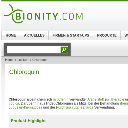
HOME
AKTUELLES
FIRMEN & START-UPS
PRODUKTE
W
Home
Lexikon
Chloroquin
Chloroquin
Chloroquin
ist ein chemisch mit
Chinin
verwandter
Arzneistoff
zur
Therapie
u
tropica
. Darüber hinaus findet Chloroquin als Mittel bei der Behandlung
rheu
Lupus erythematodes
und der
Porphyria cutanea tarda
Verwendung.
Produkt-Highlight