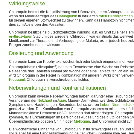
Wirkungsweise
Chloroquin hemmt die Kristallisierung von Hämozoin, einem Abbauprodukt 
wenn der Malariaerreger das
Hämoglobin
in infizierten
roten Blutkörperchen
für seinen eigenen Stoffwechsel zu gewinnen. Kann das Hämozoin nicht mehr k
dies zum Absterben des Parasiten.
Chloroquin besitzt eine blutschizontozide Wirkung, d.h. es führt zu einer H
erythrozytären
Stadium des Erregers. Chloroquin war einstmals das weltweit
Medikament zur Therapie und Vorbeugung der Malaria, es ist jedoch heutzut
Erreger zunehmend unwirksam.
Dosierung und Anwendung
Chloroquin kann zur Prophylaxe wöchentlich oder täglich eingenommen werd
®
Chloroquinbase (Nivaquine
) nehmen Erwachsene eine Woche vor Reisebeg
Reiseende drei Tabletten einmal pro Woche oder eine Tablette täglich ein. A
wird Chloroquin in der Regel in Kombination mit anderen Wirkstoffen verwend
Proguanil
. Chloroquin ist verschreibungspflichtig.
Nebenwirkungen und Kontraindikationen
Chloroquin kann diverse Nebenwirkungen haben, darunter eine Trübung der
Veränderung der
Netzhaut
im
Auge
, Magen-Darm-Beschwerden, Schlafstörun
Symptome und Hautrötungen. Besonders bei schweren
Leber
-
Nierenschäd
genutzt werden. Die Kombination von Chloroquin zusammen mit leberschädi
Monoaminoxidase Hemmern (MAO-Hemmer) darf nicht erfolgen. Chloroquin 
kommen, falls Erkrankungen im Bereich des Auges und des blutbildenden Sys
Überempfindlichkeit gegen Chinin oder
Mefloquin
, darf Chloroquin nicht zur
Die wöchentliche Einnahme von Chloroquin ist für schwangere Frauen und sti
sollte aber für eine Langzeitanwendung bei täglicher Einnahme (wie bei Th