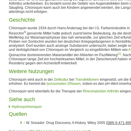
Arthritis) unterbleiben. Es besteht sonst die Gefahr von Augendefekten bei
Säugling. Chloroquin kann auch bei Kindern angewendet werden, die Langze
allerdings nicht erfolgen.
Geschichte
Chloroquin wurde 1934 durch Hans Andersag bei der I.G. Farbenindustrie in E
®
Resochin
genannte Mittel hatte jedoch zuerst keine Bedeutung, da die de
Weltkrieg zur Malariaprophylaxe das nah verwandte, zur gleichen Zeit erfund
Proben von Sontochin wurden bei deutschen Kriegsgefangenen in Nordafrik
analysiert. Dort wurden auch analoge Substanzen untersucht, dabei zeigte s
und Verträglichkeit von Chloroquin im Vergleich zu eingeführten Mitteln wie
A
[1]
Quinacrine dominierenden Malariamittel der Alliierten im Pazifikkrieg
. Nac
Chloroquin lange Zeit ein hochwirksames Mittel; in der Zwischenzeit haben v
Resistenz gegen den Arzneistoff entwickelt.
Weitere Nutzungen
Chloroquin wird auch in der
Zellkultur
bei
Transfektionen
eingesetzt, um die E
erhöhen. Es hemmt die
lysosomalen
DNasen
, indem es den pH-Wert innerhalb
Chloroquin wird ebenfalls für die Therapie der
Rheumatoiden Arthritis
eingese
Siehe auch
Hydroxychloroquin
Quellen
↑
W. Sneader: Drug Discovery. A History. Wiley 2005
ISBN 0-471-89