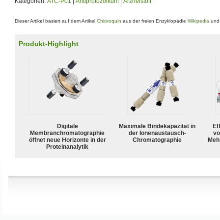
Kategorien:
ATC-P01
|
Antiprotozoikum
|
Arzneistoff
Dieser Artikel basiert auf dem Artikel
Chloroquin
aus der freien Enzyklopädie
Wikipedia
und 
Produkt-Highlight
Digitale
Maximale Bindekapazität in
Ef
Membranchromatographie
der Ionenaustausch-
vo
öffnet neue Horizonte in der
Chromatographie
Meh
Proteinanalytik