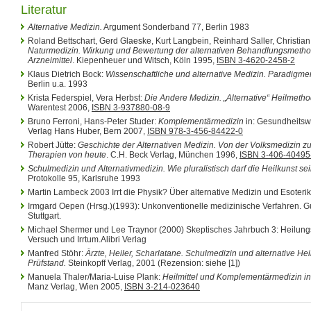
Literatur
Alternative Medizin.
Argument Sonderband 77, Berlin 1983
Roland Bettschart, Gerd Glaeske, Kurt Langbein, Reinhard Saller, Christian
Naturmedizin. Wirkung und Bewertung der alternativen Behandlungsmeth
Arzneimittel
. Kiepenheuer und Witsch, Köln 1995,
ISBN 3-4620-2458-2
Klaus Dietrich Bock:
Wissenschaftliche und alternative Medizin. Paradigmen
Berlin u.a. 1993
Krista Federspiel, Vera Herbst:
Die Andere Medizin. „Alternative“ Heilmetho
Warentest 2006,
ISBN 3-937880-08-9
Bruno Ferroni, Hans-Peter Studer:
Komplementärmedizin
in: Gesundheits
Verlag Hans Huber, Bern 2007,
ISBN 978-3-456-84422-0
Robert Jütte:
Geschichte der Alternativen Medizin. Von der Volksmedizin z
Therapien von heute
. C.H. Beck Verlag, München 1996,
ISBN 3-406-40495
Schulmedizin und Alternativmedizin. Wie pluralistisch darf die Heilkunst se
Protokolle 95, Karlsruhe 1993
Martin Lambeck 2003 Irrt die Physik? Über alternative Medizin und Esoteri
Irmgard Oepen (Hrsg.)(1993): Unkonventionelle medizinische Verfahren. Gu
Stuttgart.
Michael Shermer und Lee Traynor (2000) Skeptisches Jahrbuch 3: Heilun
Versuch und Irrtum.Alibri Verlag
Manfred Stöhr:
Ärzte, Heiler, Scharlatane. Schulmedizin und alternative He
Prüfstand.
Steinkopff Verlag, 2001 (Rezension: siehe [1])
Manuela Thaler/Maria-Luise Plank:
Heilmittel und Komplementärmedizin i
Manz Verlag, Wien 2005,
ISBN 3-214-023640