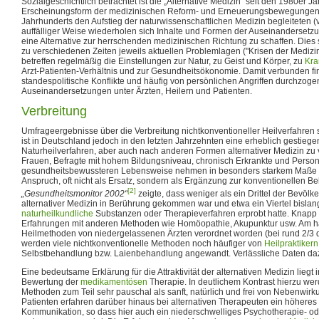
Sozialgeschichtlich betrachtet ist die „Alternative Medizin“ seit den 1980er 
Erscheinungsform der medizinischen Reform- und Erneuerungsbewegungen, 
Jahrhunderts den Aufstieg der naturwissenschaftlichen Medizin begleiteten (v
auffälliger Weise wiederholen sich Inhalte und Formen der Auseinandersetzu
eine Alternative zur herrschenden medizinischen Richtung zu schaffen. Die
zu verschiedenen Zeiten jeweils aktuellen Problemlagen ("Krisen der Medizin"
betreffen regelmäßig die Einstellungen zur Natur, zu Geist und Körper, zu
Kra
Arzt-Patienten-Verhältnis und zur Gesundheitsökonomie. Damit verbunden f
standespolitische Konflikte und häufig von persönlichen Angriffen durchzogen
Auseinandersetzungen unter Ärzten, Heilern und Patienten.
Verbreitung
Umfrageergebnisse über die Verbreitung nichtkonventioneller Heilverfahren 
ist in Deutschland jedoch in den letzten Jahrzehnten eine erheblich gestie
Naturheilverfahren, aber auch nach anderen Formen alternativer Medizin zu
Frauen, Befragte mit hohem Bildungsniveau, chronisch Erkrankte und Person
gesundheitsbewussteren Lebensweise nehmen in besonders starkem Maße al
Anspruch, oft nicht als Ersatz, sondern als Ergänzung zur konventionellen B
[2]
„Gesundheitsmonitor 2002“
zeigte, dass weniger als ein Drittel der Bevölk
alternativer Medizin in Berührung gekommen war und etwa ein Viertel bislan
naturheilkundliche
Substanzen oder Therapieverfahren erprobt hatte. Knapp d
Erfahrungen mit anderen Methoden wie Homöopathie, Akupunktur usw. Am hä
Heilmethoden von niedergelassenen Ärzten verordnet worden (bei rund 2/3 d
werden viele nichtkonventionelle Methoden noch häufiger von
Heilpraktikern
Selbstbehandlung bzw. Laienbehandlung angewandt. Verlässliche Daten dazu
Eine bedeutsame Erklärung für die Attraktivität der alternativen Medizin liegt 
Bewertung der
medikamentösen
Therapie. In deutlichem Kontrast hierzu wer
Methoden zum Teil sehr pauschal als sanft, natürlich und frei von Nebenwirku
Patienten erfahren darüber hinaus bei alternativen Therapeuten ein höher
Kommunikation, so dass hier auch ein niederschwelliges Psychotherapie- o