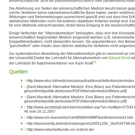
wissenschaftlicher Sicht als pseudowissenschaftlich oder parawissenschaftlic
Die Ablehnung von Seiten der wissenschaftlichen Medizin beruht darum gege
solche Verfahren keine naturwissenschaftliche Basis haben, weder vorklinis
Wirkungen und Nebenwirkungen ausreichend geprüft sind und dass ihre Erfo
statistischen Methoden noch mit anderen objektiven Kriterien belegt sind. 
für eine Methode erbracht werden, findet diese Eingang in die wissenschaftl
Einige Verfechter der "Alternativmedizin" behaupten, dass sich ihre Konzepte
wissenschaftlich begründeten Medizin eingesetzt werden (z.B. randomisierte 
Doppelblindstudien), nicht überprüfen liessen. Sie argumentieren, ihre Behand
"ganzheitlich" oder intuitiv, dass übliche statistische Verfahren nicht angeme
Zur systematischen Bewertung der Alternativmedizin gibt es vereinzelt an Univ
der Universität Exeter der Lehrstuhl für Alternativmedizin von
Edzard Ernst
ode
[7]
der Lehrstuhl für Naturheilverfahren von Karin Kraft
.
Quellen
↑
http://www.who.int/medicines/areas/traditional/definitions/en/index
↑
[Gerd Marstedt: Alternative Medizin: Eine Bilanz aus Patientensicht
gesundheitspolitik.de/dossier/PDF/AlternativmedizinBilanz.pdf]
↑
[Gerd Marstedt: Alternative Medizin: Eine Bilanz aus Patientensicht
gesundheitspolitik.de/dossier/PDF/AlternativmedizinBilanz.pdf]
↑
http://www.aerzteblatt.de/v4/archiv/artikel.asp?src=heft&id=57593
46 vom 16.11.2007
↑
http://www.uni-duesseldorf.de/WWW/AWMF/konfer/wissmed3.htm
↑
http://www.bverfg.de/entscheidungen/rs20051206_1bvr034798.ht
↑
http://www.naturheilkunde.uni-rostock.de/