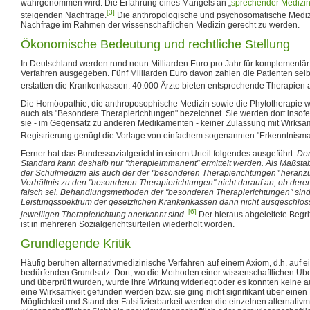
wahrgenommen wird. Die Erfahrung eines Mangels an „
sprechender Medizi
[3]
steigenden Nachfrage.
Die anthropologische und psychosomatische Mediz
Nachfrage im Rahmen der wissenschaftlichen Medizin gerecht zu werden.
Ökonomische Bedeutung und rechtliche Stellung
In Deutschland werden rund neun Milliarden Euro pro Jahr für komplementär-
Verfahren ausgegeben. Fünf Milliarden Euro davon zahlen die Patienten selbs
erstatten die Krankenkassen. 40.000 Ärzte bieten entsprechende Therapien 
Die Homöopathie, die anthroposophische Medizin sowie die Phytotherapie 
auch als "Besondere Therapierichtungen" bezeichnet. Sie werden dort insofe
sie - im Gegensatz zu anderen Medikamenten - keiner Zulassung mit Wirksa
Registrierung genügt die Vorlage von einfachem sogenannten "Erkenntnismat
Ferner hat das Bundessozialgericht in einem Urteil folgendes ausgeführt:
De
Standard kann deshalb nur "therapieimmanent" ermittelt werden. Als Maßsta
der Schulmedizin als auch der der "besonderen Therapierichtungen" heranz
Verhältnis zu den "besonderen Therapierichtungen" nicht darauf an, ob dere
falsch sei. Behandlungsmethoden der "besonderen Therapierichtungen" sin
Leistungsspektrum der gesetzlichen Krankenkassen dann nicht ausgeschloss
[6]
jeweiligen Therapierichtung anerkannt sind
.
Der hieraus abgeleitete Begr
ist in mehreren Sozialgerichtsurteilen wiederholt worden.
Grundlegende Kritik
Häufig beruhen alternativmedizinische Verfahren auf einem Axiom, d.h. auf
bedürfenden Grundsatz. Dort, wo die Methoden einer wissenschaftlichen Übe
und überprüft wurden, wurde ihre Wirkung widerlegt oder es konnten keine 
eine Wirksamkeit gefunden werden bzw. sie ging nicht signifikant über einen
Möglichkeit und Stand der Falsifizierbarkeit werden die einzelnen alternati