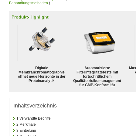
Behandlungsmethoden
.)
Produkt-Highlight
Digitale
Automatisierte
Max
Membranchromatographie
Filterintegritätstests mit
öffnet neue Horizonte in der
fortschrittlichem
Proteinanalytik
Qualitätsrisikomanagement
für GMP-Konformität
Inhaltsverzeichnis
1
Verwandte Begriffe
2
Merkmale
3
Einteilung