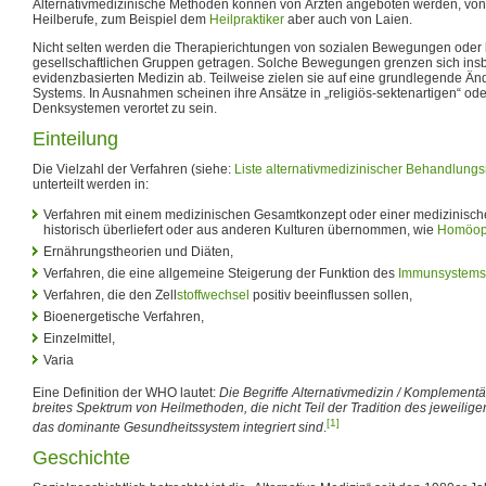
Alternativmedizinische Methoden können von Ärzten angeboten werden, vo
Heilberufe, zum Beispiel dem
Heilpraktiker
aber auch von Laien.
Nicht selten werden die Therapierichtungen von sozialen Bewegungen oder
gesellschaftlichen Gruppen getragen. Solche Bewegungen grenzen sich insb
evidenzbasierten Medizin ab. Teilweise zielen sie auf eine grundlegende Ä
Systems. In Ausnahmen scheinen ihre Ansätze in „religiös-sektenartigen“ od
Denksystemen verortet zu sein.
Einteilung
Die Vielzahl der Verfahren (siehe:
Liste alternativmedizinischer Behandlun
unterteilt werden in:
Verfahren mit einem medizinischen Gesamtkonzept oder einer medizinisc
historisch überliefert oder aus anderen Kulturen übernommen, wie
Homöop
Ernährungstheorien und Diäten,
Verfahren, die eine allgemeine Steigerung der Funktion des
Immunsystems
Verfahren, die den Zell
stoffwechsel
positiv beeinflussen sollen,
Bioenergetische Verfahren,
Einzelmittel,
Varia
Eine Definition der WHO lautet:
Die Begriffe Alternativmedizin / Komplement
breites Spektrum von Heilmethoden, die nicht Teil der Tradition des jeweilige
[1]
das dominante Gesundheitssystem integriert sind
.
Geschichte