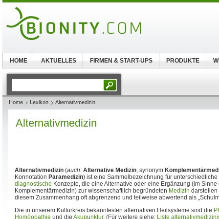
HOME
AKTUELLES
FIRMEN & START-UPS
PRODUKTE
W
Home
Lexikon
Alternativmedizin
Alternativmedizin
Alternativmedizin
(
auch:
Alternative Medizin
, synonym
Komplementärmedi
Konnotation
Paramedizin
) ist eine Sammelbezeichnung für unterschiedliche
diagnostische
Konzepte, die eine Alternative oder eine Ergänzung (im Sinne 
Komplementärmedizin) zur wissenschaftlich begründeten
Medizin
darstellen 
diesem Zusammenhang oft abgrenzend und teilweise abwertend als „Schulme
Die in unserem Kulturkreis bekanntesten alternativen Heilsysteme sind die
P
Homöopathie
und die
Akupunktur
. (Für weitere siehe:
Liste alternativmedizin