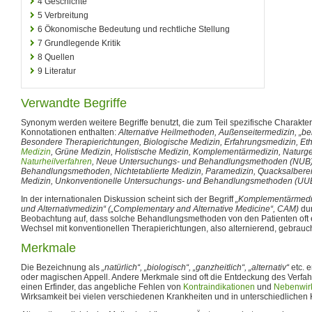
4
Geschichte
5
Verbreitung
6
Ökonomische Bedeutung und rechtliche Stellung
7
Grundlegende Kritik
8
Quellen
9
Literatur
Verwandte Begriffe
Synonym werden weitere Begriffe benutzt, die zum Teil spezifische Charakte
Konnotationen enthalten:
Alternative Heilmethoden, Außenseitermedizin, „be
Besondere Therapierichtungen, Biologische Medizin, Erfahrungsmedizin, E
Medizin
, Grüne Medizin, Holistische Medizin, Komplementärmedizin, Natur
Naturheilverfahren
, Neue Untersuchungs- und Behandlungsmethoden (NUB),
Behandlungsmethoden, Nichtetablierte Medizin, Paramedizin, Quacksalberei, 
Medizin, Unkonventionelle Untersuchungs- und Behandlungsmethoden (UU
In der internationalen Diskussion scheint sich der Begriff
„Komplementärmedi
und Alternativmedizin“ („Complementary and Alternative Medicine“, CAM)
dur
Beobachtung auf, dass solche Behandlungsmethoden von den Patienten oft 
Wechsel mit konventionellen Therapierichtungen, also alternierend, gebrauc
Merkmale
Die Bezeichnung als
„natürlich“, „biologisch“, „ganzheitlich“, „alternativ“
etc. e
oder magischen Appell. Andere Merkmale sind oft die Entdeckung des Verfah
einen Erfinder, das angebliche Fehlen von
Kontraindikationen
und
Nebenwir
Wirksamkeit bei vielen verschiedenen Krankheiten und in unterschiedlichen 