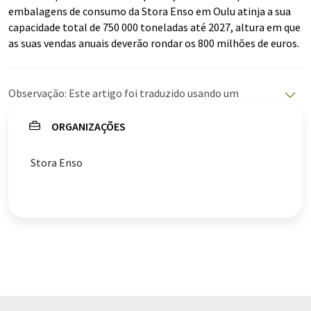
embalagens de consumo da Stora Enso em Oulu atinja a sua
capacidade total de 750 000 toneladas até 2027, altura em que
as suas vendas anuais deverão rondar os 800 milhões de euros.
Observação: Este artigo foi traduzido usando um
sistema de computador sem intervenção humana. A
LUMITOS oferece essas traduções automáticas para
ORGANIZAÇÕES
apresentar uma gama mais ampla de notícias atuais.
Como este artigo foi traduzido com tradução
Stora Enso
automática, é possível que contenha erros de
vocabulário, sintaxe ou gramática. O artigo original em
Inglês pode ser encontrado
aqui
.