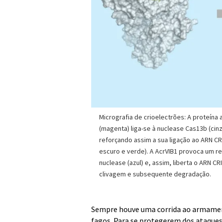
Micrografia de crioelectrões: A proteína 
(magenta) liga-se à nuclease Cas13b (cinz
reforçando assim a sua ligação ao ARN CR
escuro e verde). A AcrVIB1 provoca um re
nuclease (azul) e, assim, liberta o ARN C
clivagem e subsequente degradação.
Sempre houve uma corrida ao armamento
fagos. Para se protegerem dos ataque