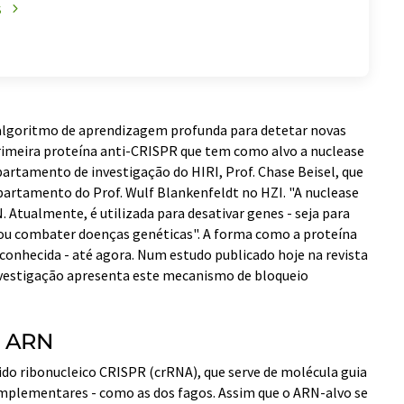
S
algoritmo de aprendizagem profunda para detetar novas
 primeira proteína anti-CRISPR que tem como alvo a nuclease
partamento de investigação do HIRI, Prof. Chase Beisel, que
artamento do Prof. Wulf Blankenfeldt no HZI. "A nuclease
 Atualmente, é utilizada para desativar genes - seja para
s ou combater doenças genéticas". A forma como a proteína
conhecida - até agora. Num estudo publicado hoje na revista
investigação apresenta este mecanismo de bloqueio
e ARN
do ribonucleico CRISPR (crRNA), que serve de molécula guia
mplementares - como as dos fagos. Assim que o ARN-alvo se