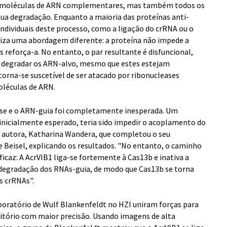
tas moléculas de ARN complementares, mas também todos os
sua degradação. Enquanto a maioria das proteínas anti-
dividuais deste processo, como a ligação do crRNA ou o
liza uma abordagem diferente: a proteína não impede a
s reforça-a. No entanto, o par resultante é disfuncional,
 degradar os ARN-alvo, mesmo que estes estejam
orna-se suscetível de ser atacado por ribonucleases
oléculas de ARN.
ease e o ARN-guia foi completamente inesperada. Um
nicialmente esperado, teria sido impedir o acoplamento do
ra autora, Katharina Wandera, que completou o seu
Beisel, explicando os resultados. "No entanto, o caminho
ficaz: A AcrVIB1 liga-se fortemente à Cas13b e inativa a
degradação dos RNAs-guia, de modo que Cas13b se torna
s crRNAs".
aboratório de Wulf Blankenfeldt no HZI uniram forças para
bitório com maior precisão. Usando imagens de alta