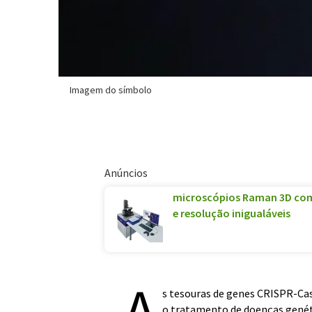
Imagem do símbolo
Anúncios
microscópios Raman 3D com 
e resolução inigualáveis
A
s tesouras de genes CRISPR-Cas
o tratamento de doenças genétic