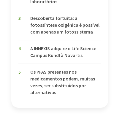
laboratórios
3
Descoberta fortuita: a
fotossíntese oxigénica é possível
com apenas um fotossistema
4
A INNEXIS adquire o Life Science
Campus Kundl à Novartis
5
Os PFAS presentes nos
medicamentos podem, muitas
vezes, ser substituídos por
alternativas