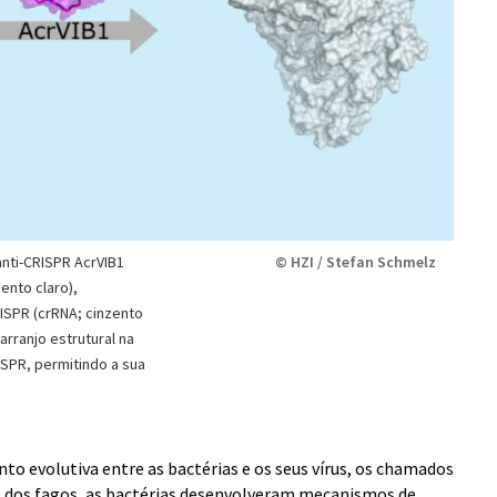
anti-CRISPR AcrVIB1
© HZI / Stefan Schmelz
ento claro),
ISPR (crRNA; cinzento
arranjo estrutural na
RISPR, permitindo a sua
 evolutiva entre as bactérias e os seus vírus, os chamados
s dos fagos, as bactérias desenvolveram mecanismos de