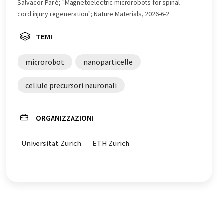
Salvador Pané; "Magnetoelectric microrobots for spinal
cord injury regeneration"; Nature Materials, 2026-6-2
TEMI
microrobot
nanoparticelle
cellule precursori neuronali
ORGANIZZAZIONI
Universität Zürich
ETH Zürich