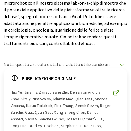
microrobot con il nostro sistema lab-on-a-chip dimostra che
il potenziale applicativo della piattaforma va oltre la ricerca
di base", spiega il professor Pané i Vidal. Potrebbe essere
adattata anche per altre applicazioni biomediche, ad esempio
in cardiologia, oncologia, guarigione delle ferite e altre
terapie rigenerative mirate. Ciò potrebbe rendere questi
trattamenti più sicuri, controllabili ed efficaci.
Nota: questo articolo è stato tradotto utilizzando un
sistema informatico senza intervento umano. LUMITOS
offre queste traduzioni automatiche per presentare una
PUBBLICAZIONE ORIGINALE
gamma più ampia di notizie attuali. Poiché questo
articolo è stato tradotto con traduzione automatica, è
Hao Ye, Jingjing Zang, Jiawei Zhu, Denis von Arx, Jian
possibile che contenga errori di vocabolario, sintassi o
Zhao, Vitaly Pustovalov, Minmin Mao, Qiao Tang, Andrea
grammatica. L'articolo originale in Inglese può essere
Veciana, Harun Torlakcik, Elric Zhang, Semih Sevim, Roger
trovato
qui
.
Sanchis-Gual, Quan Gao, Xiang-Zhong Chen, Daniel
Ahmed, Maria V. Sanchez-Vives, Josep Puigmartí-Luis,
Cong Luo, Bradley J. Nelson, Stephan C. F. Neuhauss,