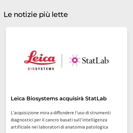
sondaggi di mercato e di opinione. Puoi revocare il tuo
consenso in qualsiasi momento senza fornire
Le notizie più lette
motivazioni a LUMITOS AG, Ernst-Augustin-Str. 2, 12489
Berlino, Germania o via e-mail all'indirizzo
revoke@lumitos.com
con effetto per il futuro. Inoltre,
ogni e-mail contiene un link per annullare l'iscrizione
alla newsletter corrispondente.
Leica Biosystems acquisirà StatLab
L'acquisizione mira a diffondere l'uso di strumenti
diagnostici per il cancro basati sull'intelligenza
artificiale nei laboratori di anatomia patologica