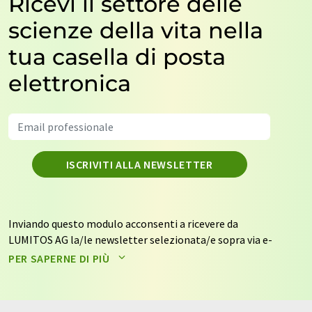
Ricevi il settore delle
scienze della vita nella
tua casella di posta
elettronica
ISCRIVITI ALLA NEWSLETTER
Inviando questo modulo acconsenti a ricevere da
LUMITOS AG la/le newsletter selezionata/e sopra via e-
mail. I tuoi dati non saranno trasmessi a terzi. I tuoi dati
PER SAPERNE DI PIÙ
saranno archiviati ed elaborati in conformità con le
nostre
norme sulla protezione dei dati
. LUMITOS può
contattarti via e-mail per scopi pubblicitari o per