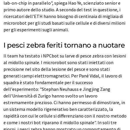
lab-on-chip in parallelo", spiega Hao Ye, scienziato senior e
primo autore dello studio. A seconda del test in questione, i
ricercatori dell'ETH hanno bisogno di centinaia di migliaia di
microrobot per gli studi basati sulle cellule e di diversi milioni
per gli esperimenti sugli animali.
I pesci zebra feriti tornano a nuotare
Il team ha testato i NPCbot su larve di pesce zebra con lesioni
al midollo spinale. I microrobot sono stati iniettati con
precisione nel sito della lesione del pesce e sono stati
generati campi elettromagnetici. Per Pané Vidal, il lavoro di
squadra è stato fondamentale per il successo
dell'esperimento: "Stephan Neuhauss e Jingjing Zang
dell'Università di Zurigo hanno svolto un lavoro
estremamente prezioso. Ci hanno permesso di dimostrare, in
un sistema modello rigenerativo ben caratterizzato, la
rapidità con cui le cellule si differenziano con il nostro metodo
e come i nostri bot riparano il midollo spinale". In soli tre
giorni, i pesci zebra hanno mostrato un comportamento di