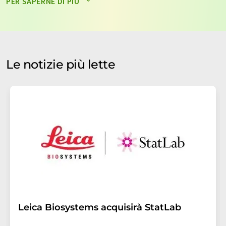
PER SAPERNE DI PIÙ
saranno archiviati ed elaborati in conformità con le
nostre
norme sulla protezione dei dati
. LUMITOS può
contattarti via e-mail per scopi pubblicitari o per
sondaggi di mercato e di opinione. Puoi revocare il tuo
consenso in qualsiasi momento senza fornire
Le notizie più lette
motivazioni a LUMITOS AG, Ernst-Augustin-Str. 2, 12489
Berlino, Germania o via e-mail all'indirizzo
revoke@lumitos.com
con effetto per il futuro. Inoltre,
ogni e-mail contiene un link per annullare l'iscrizione
alla newsletter corrispondente.
Leica Biosystems acquisirà StatLab