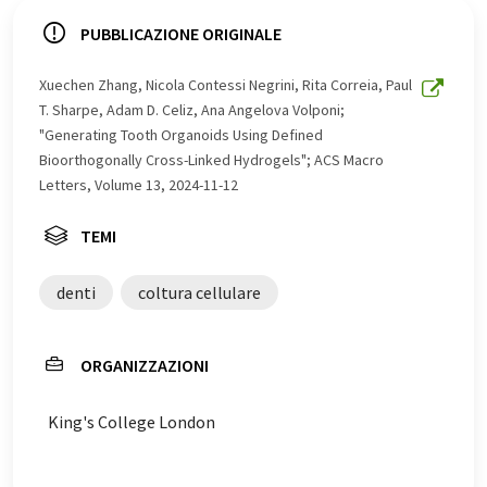
sistema informatico senza intervento umano. LUMITOS
offre queste traduzioni automatiche per presentare una
PUBBLICAZIONE ORIGINALE
gamma più ampia di notizie attuali. Poiché questo
articolo è stato tradotto con traduzione automatica, è
Xuechen Zhang, Nicola Contessi Negrini, Rita Correia, Paul
possibile che contenga errori di vocabolario, sintassi o
T. Sharpe, Adam D. Celiz, Ana Angelova Volponi;
grammatica. L'articolo originale in Inglese può essere
"Generating Tooth Organoids Using Defined
trovato
qui
.
Bioorthogonally Cross-Linked Hydrogels"; ACS Macro
Letters, Volume 13, 2024-11-12
TEMI
denti
coltura cellulare
ORGANIZZAZIONI
King's College London