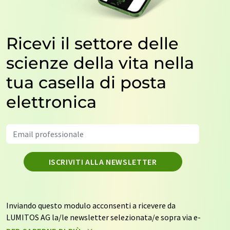
Ricevi il settore delle
scienze della vita nella
tua casella di posta
elettronica
ISCRIVITI ALLA NEWSLETTER
Inviando questo modulo acconsenti a ricevere da
LUMITOS AG la/le newsletter selezionata/e sopra via e-
mail. I tuoi dati non saranno trasmessi a terzi. I tuoi dati