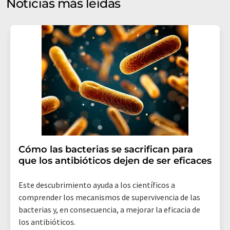
Noticias más leídas
mercado y opinión. Puede revocar en todo momento su
consentimiento sin efecto retroactivo y sin necesidad
de indicar los motivos informando por correo postal a
LUMITOS AG, Ernst-Augustin-Str. 2, 12489 Berlín
(Alemania) o por correo electrónico a
revoke@lumitos.com
. Además, en cada correo
electrónico se incluye un enlace para anular la
suscripción al boletín informativo correspondiente.
Cómo las bacterias se sacrifican para
que los antibióticos dejen de ser eficaces
Este descubrimiento ayuda a los científicos a
comprender los mecanismos de supervivencia de las
bacterias y, en consecuencia, a mejorar la eficacia de
los antibióticos.