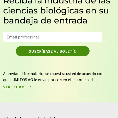
Reciba la industria de las
ciencias biológicas en su
bandeja de entrada
SUSCRÍBASE AL BOLETÍN
Al enviar el formulario, se muestra usted de acuerdo con
que LUMITOS AG le envíe por correo electrónico el
boletín o boletines seleccionados anteriormente. Sus
VER TODOS
datos no se facilitarán a terceros. El almacenamiento y
el procesamiento de sus datos se realiza sobre la base
de nuestra
política de protección de datos
. LUMITOS
puede ponerse en contacto con usted por correo
electrónico a efectos publicitarios o de investigación de