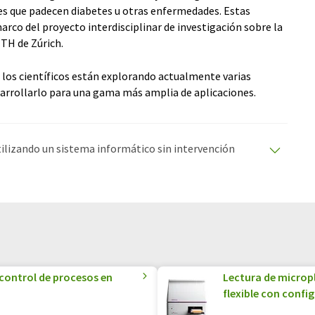
tes que padecen diabetes u otras enfermedades. Estas
rco del proyecto interdisciplinar de investigación sobre la
ETH de Zúrich.
, los científicos están explorando actualmente varias
sarrollarlo para una gama más amplia de aplicaciones.
utilizando un sistema informático sin intervención
ciones automáticas para presentar una gama más
 este artículo ha sido traducido con traducción
rores de vocabulario, sintaxis o gramática. El artículo
quí
.
 control de procesos en
Lectura de microp
flexible con confi