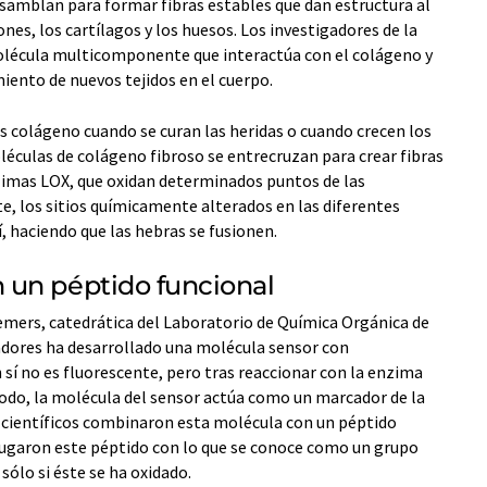
ensamblan para formar fibras estables que dan estructura al
ones, los cartílagos y los huesos. Los investigadores de la
olécula multicomponente que interactúa con el colágeno y
miento de nuevos tejidos en el cuerpo.
 colágeno cuando se curan las heridas o cuando crecen los
éculas de colágeno fibroso se entrecruzan para crear fibras
nzimas LOX, que oxidan determinados puntos de las
, los sitios químicamente alterados en las diferentes
, haciendo que las hebras se fusionen.
 un péptido funcional
mers, catedrática del Laboratorio de Química Orgánica de
gadores ha desarrollado una molécula sensor con
 sí no es fluorescente, pero tras reaccionar con la enzima
odo, la molécula del sensor actúa como un marcador de la
os científicos combinaron esta molécula con un péptido
njugaron este péptido con lo que se conoce como un grupo
sólo si éste se ha oxidado.