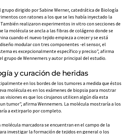
 grupo dirigido por Sabine Werner, catedrática de Biología
erimentos con ratones a los que se les había inyectado la
También realizaron experimentos in vitro con secciones de
ue la molécula se ancla a las fibras de colágeno donde se
mina cuando el nuevo tejido empieza a crecer y se está
 diseño modular con tres componentes -el sensor, el
istema es excepcionalmente específico y preciso", afirma
del grupo de Wennemers y autor principal del estudio.
gía y curación de heridas
ncipalmente en los bordes de los tumores a medida que éstos
nueva molécula es en los exámenes de biopsia para mostrar
s visiones es que los cirujanos utilicen algún día esta
r un tumor", afirma Wennemers. La molécula mostraría a los
daría a extirparlo por completo.
va molécula marcadora se encuentran en el campo de la
ara investigar la formación de tejidos en general o los