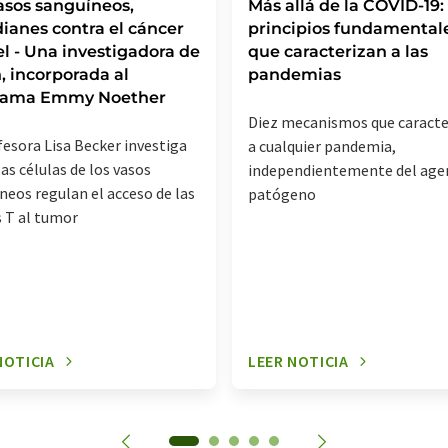
asos sanguíneos,
Más allá de la COVID-19:
ianes contra el cáncer
principios fundamental
el - Una investigadora de
que caracterizan a las
, incorporada al
pandemias
rama Emmy Noether
Diez mecanismos que caracte
fesora Lisa Becker investiga
a cualquier pandemia,
as células de los vasos
independientemente del age
neos regulan el acceso de las
patógeno
s T al tumor
NOTICIA
LEER NOTICIA