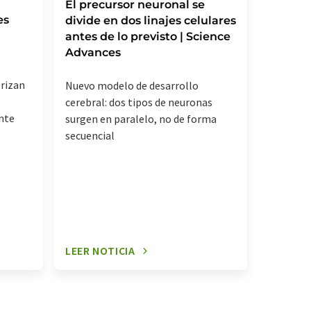
Las rea
El precursor neuronal se
es
intens
divide en dos linajes celulares
mecani
antes de lo previsto | Science
descon
Advances
rizan
Los nive
Nuevo modelo de desarrollo
correlac
cerebral: dos tipos de neuronas
nte
inflamac
surgen en paralelo, no de forma
señaliza
secuencial
relevant
LEER NOTICIA
LEER NO