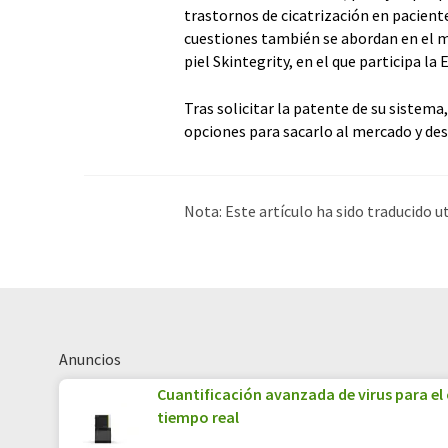
trastornos de cicatrización en pacien
cuestiones también se abordan en el ma
piel Skintegrity, en el que participa la 
Tras solicitar la patente de su sistema
opciones para sacarlo al mercado y de
Nota: Este artículo ha sido traducido 
humana. LUMITOS ofrece estas traduc
amplia de noticias de actualidad. Como
automática, es posible que contenga er
original en Inglés se puede encontrar
a
Anuncios
Cuantificación avanzada de virus para el
tiempo real