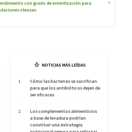
rendimiento con grado de esterilización para
ulaciones oleosas
NOTICIAS MÁS LEÍDAS
1
Cómo las bacterias se sacrifican
para que los antibióticos dejen de
ser eficaces
2
Los complementos alimenticios
a base de levadura podrían
constituir una estrategia
nutricional segura para reforzar