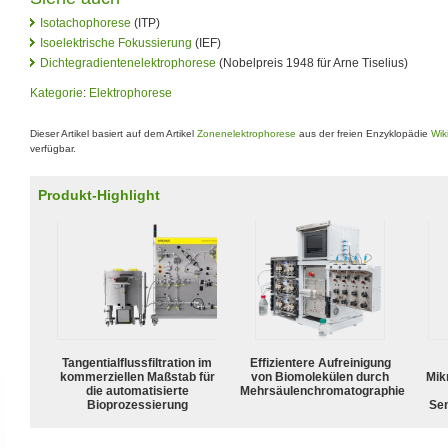
Isotachophorese
(ITP)
Isoelektrische Fokussierung
(IEF)
Dichtegradientenelektrophorese
(Nobelpreis 1948 für Arne Tiselius)
Kategorie
:
Elektrophorese
Dieser Artikel basiert auf dem Artikel
Zonenelektrophorese
aus der freien Enzyklopädie
Wik
verfügbar.
Produkt-Highlight
Tangentialflussfiltration im
Effizientere Aufreinigung
kommerziellen Maßstab für
von Biomolekülen durch
Mik
die automatisierte
Mehrsäulenchromatographie
Bioprozessierung
Sen