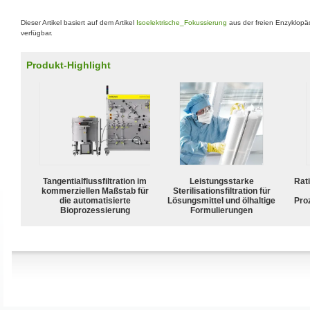
Dieser Artikel basiert auf dem Artikel
Isoelektrische_Fokussierung
aus der freien Enzyklopä
verfügbar.
Produkt-Highlight
Tangentialflussfiltration im
Leistungsstarke
Rat
kommerziellen Maßstab für
Sterilisationsfiltration für
die automatisierte
Lösungsmittel und ölhaltige
Pro
Bioprozessierung
Formulierungen