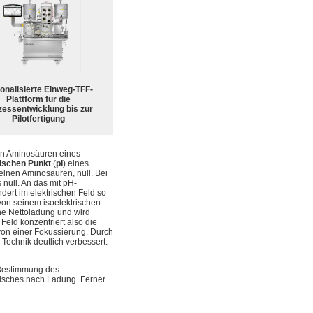
ionalisierte Einweg-TFF-
Plattform für die
zessentwicklung bis zur
Pilotfertigung
n Aminosäuren eines
rischen Punkt
(
pI
) eines
elnen Aminosäuren, null. Bei
 null. An das mit pH-
dert im elektrischen Feld so
von seinem isoelektrischen
ne Nettoladung und wird
Feld konzentriert also die
von einer Fokussierung. Durch
 Technik deutlich verbessert.
 Bestimmung des
misches nach Ladung. Ferner