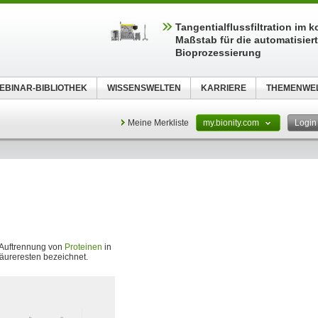
Tangentialflussfiltration im 
Maßstab für die automatisier
Bioprozessierung
EBINAR-BIBLIOTHEK
WISSENSWELTEN
KARRIERE
THEMENWE
Meine Merkliste
my.bionity.com
Logi
 Auftrennung von
Proteinen
in
äureresten bezeichnet.