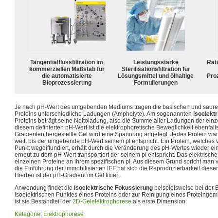
Tangentialflussfiltration im
Leistungsstarke
Rat
kommerziellen Maßstab für
Sterilisationsfiltration für
die automatisierte
Lösungsmittel und ölhaltige
Pro
Bioprozessierung
Formulierungen
Je nach pH-Wert des umgebenden Mediums tragen die basischen und saure
Proteins unterschiedliche Ladungen (Ampholyte). Am sogenannten
isoelekt
Proteins beträgt seine Nettoladung, also die Summe aller Ladungen der einz
diesem definierten pH-Wert ist die elektrophoretische Beweglichkeit ebenfalls
Gradienten hergestellte Gel wird eine Spannung angelegt. Jedes Protein wan
weit, bis der umgebende pH-Wert seinem pI entspricht. Ein Protein, welches 
Punkt wegdiffundiert, erhält durch die Veränderung des pH-Wertes wieder ei
erneut zu dem pH-Wert transportiert der seinem pI entspricht. Das elektrische 
einzelnen Proteine an ihrem spezifischen pI. Aus diesem Grund spricht man 
die Einführung der immobilisierten IEF hat sich die Reproduzierbarkeit dieser
Hierbei ist der pH-Gradient im Gel fixiert.
Anwendung findet die
Isoelektrische Fokussierung
beispielsweise bei der
isoelektrischen Punktes eines Proteins oder zur Reinigung eines Proteinge
ist sie Bestandteil der
2D-Gelelektrophorese
als erste Dimension.
Kategorie
:
Elektrophorese