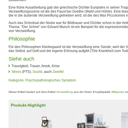
Eine frühe Ausarbeitung gab der griechische Dichter Euripides in seiner Tra
Verzweiflungsszene ist die des Faust bei Goethe (
Wald und Höhle
). Eine kl
die in die äußerste Verzweiflung getrieben wird, ist die des Max Piccolomini 
Auch das Schicksal der Niobe war für Bildhauer und Dichter schon in der Ant
Thema. "Der Schrei" von Edvard Munch ist ein Beispiel für die expressionist
von Verzweiflung.
Philosophie
Für den Philosophen Kierkegaard ist die Verzweiflung eine Sünde, weil der V
das Selbst, auf Gott und die eigene Erlösung aufgibt ("Die Krankheit zum Tode
Siehe auch
Traurigkeit, Trauer, Amok, Krise
Stress
(PTS),
Suizid
, auch
Zweifel
Kategorie
:
Psychopathologisches Symptom
Dieser Artikel basiert auf dem Artikel
Verzweiflung
aus der freien Enzyklopädie
Wikipedia
un
Produkt-Highlight