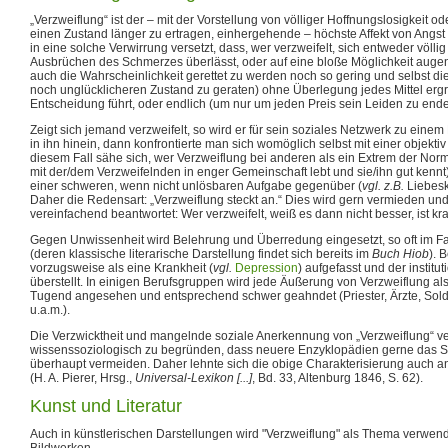
„Verzweiflung“ ist der – mit der Vorstellung von völliger Hoffnungslosigkeit
einen Zustand länger zu ertragen, einhergehende – höchste Affekt von Angst
in eine solche Verwirrung versetzt, dass, wer verzweifelt, sich entweder völlig
Ausbrüchen des Schmerzes überlässt, oder auf eine bloße Möglichkeit augenb
auch die Wahrscheinlichkeit gerettet zu werden noch so gering und selbst di
noch unglücklicheren Zustand zu geraten) ohne Überlegung jedes Mittel ergre
Entscheidung führt, oder endlich (um nur um jeden Preis sein Leiden zu end
Zeigt sich jemand verzweifelt, so wird er für sein soziales Netzwerk zu eine
in ihn hinein, dann konfrontierte man sich womöglich selbst mit einer objektiv 
diesem Fall sähe sich, wer Verzweiflung bei anderen als ein Extrem der Norma
mit der/dem Verzweifelnden in enger Gemeinschaft lebt und sie/ihn gut kennt)
einer schweren, wenn nicht unlösbaren Aufgabe gegenüber (
vgl. z.B.
Liebes
Daher die Redensart: „Verzweiflung steckt an.“ Dies wird gern vermieden und 
vereinfachend beantwortet: Wer verzweifelt, weiß es dann nicht besser, ist kra
Gegen Unwissenheit wird Belehrung und Überredung eingesetzt, so oft im Fa
(deren klassische literarische Darstellung findet sich bereits im
Buch Hiob
). 
vorzugsweise als eine Krankheit (
vgl.
Depression
) aufgefasst und der institu
überstellt. In einigen Berufsgruppen wird jede Äußerung von Verzweiflung al
Tugend angesehen und entsprechend schwer geahndet (Priester, Ärzte, Soldat
u.a.m.).
Die Verzwicktheit und mangelnde soziale Anerkennung von „Verzweiflung“ 
wissenssoziologisch zu begründen, dass neuere Enzyklopädien gerne das S
überhaupt vermeiden. Daher lehnte sich die obige Charakterisierung auch an
(H. A. Pierer, Hrsg.,
Universal-Lexikon [...]
, Bd. 33, Altenburg 1846, S. 62).
Kunst und Literatur
Auch in künstlerischen Darstellungen wird "Verzweiflung" als Thema verwend
Bildwerken.