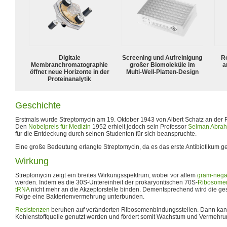
Digitale
Screening und Aufreinigung
R
Membranchromatographie
großer Biomoleküle im
a
öffnet neue Horizonte in der
Multi-Well-Platten-Design
Proteinanalytik
Geschichte
Erstmals wurde Streptomycin am 19. Oktober 1943 von Albert Schatz an der Rut
Den
Nobelpreis für Medizin
1952 erhielt jedoch sein Professor
Selman Abra
für die Entdeckung durch seinen Studenten für sich beanspruchte.
Eine große Bedeutung erlangte Streptomycin, da es das erste Antibiotikum 
Wirkung
Streptomycin zeigt ein breites Wirkungsspektrum, wobei vor allem
gram-nega
werden. Indem es die 30S-Untereinheit der prokaryontischen 70S-
Ribosome
tRNA
nicht mehr an die Akzeptorstelle binden. Dementsprechend wird die g
Folge eine Bakterienvermehrung unterbunden.
Resistenzen
beruhen auf veränderten Ribosomenbindungsstellen. Dann kann
Kohlenstoff
quelle genutzt werden und fördert somit Wachstum und Vermehrun