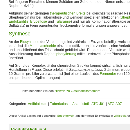
Bei längerer Einnahme können Schäden am Gehör und den Nieren entstehe
Nephrotoxizität).
Aufgrund seiner geringen
therapeutischen Breite
bei gleichzeitig rascher Res
Streptomycin nur bei Tuberkulose und wenigen speziellen Infektionen (
Strep
Endokarditis
,
Brucellose
und
Tularämie
) und nur als Kombinationstherapie an
Sulfat
salz) in Form parenteraler Trockenpulverformulierungen angewendet.
Synthese
An der
Biosynthese
der Verbindung sind zahlreiche Enzyme beteiligt, welc
zunächst die
Monosaccharide
einzeln modifizieren, bis zunächst eine Verk
und anschließend das Trisaccharid gebildet wird. Die erhaltene Vorstufe wird
Ausschleusung durch De
phosphorylierung
mittels extrazellulärer Phosphatas
überführt.
Auf Grund der Komplexität der chemischen Struktur kommt wirtschaftlich nur 
Herstellung in Frage. Diese erfolgt mit
Streptomyces griseus
-Stämmen, wobei
10 Gramm pro Liter zu erwarten ist (bei einer Laufzeit des
Fermenter
von 120
entsprechenden Optimierungen).
Bitte beachten Sie den
Hinweis zu Gesundheitsthemen
!
Kategorien:
Antibiotikum
|
Tuberkulose
|
Arzneistoff
|
ATC-J01
|
ATC-A07
Dieser Artikel basiert auf dem Artikel
Streptomycin
aus der freien Enzyklopädie
Wikipedia
un
Produkt-Highlight