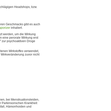
nschlägigen Headshops, bzw.
teren Geschmacks gibt es auch
aporizer
inhaliert.
zt werden, um die Wirkung
m eine perorale Wirkung erst
" zur psychoaktiven Droge
tenen Wirkstoffes verwendet,
 Wirkveränderung zuvor nicht
en, bei Menstruationsleiden,
er Parkinsonschen Krankheit
sfall, Hämorrhoiden und