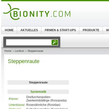
HOME
AKTUELLES
FIRMEN & START-UPS
PRODUKTE
W
Home
Lexikon
Steppenraute
Steppenraute
Steppenraute
Systematik
Dreifurchenpollen-
Klasse
:
Zweikeimblättrige (Rosopsida)
Unterklasse
:
Rosenähnliche (Rosidae)