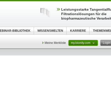
Leistungsstarke Tangentialfl
Filtrationslösungen für die
biopharmazeutische Verarbei
EBINAR-BIBLIOTHEK
WISSENSWELTEN
KARRIERE
THEMENWE
Meine Merkliste
my.bionity.com
Logi