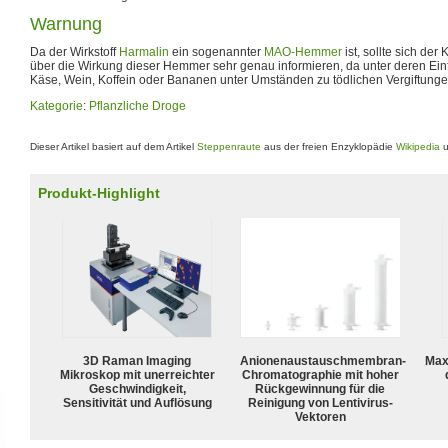
Warnung
Da der Wirkstoff
Harmalin
ein sogenannter
MAO-Hemmer
ist, sollte sich d
über die Wirkung dieser Hemmer sehr genau informieren, da unter deren Einf
Käse, Wein, Koffein oder Bananen unter Umständen zu tödlichen Vergiftung
Kategorie
:
Pflanzliche Droge
Dieser Artikel basiert auf dem Artikel
Steppenraute
aus der freien Enzyklopädie
Wikipedia
u
Produkt-Highlight
3D Raman Imaging
Anionenaustauschmembran-
Max
Mikroskop mit unerreichter
Chromatographie mit hoher
Geschwindigkeit,
Rückgewinnung für die
Sensitivität und Auflösung
Reinigung von Lentivirus-
Vektoren