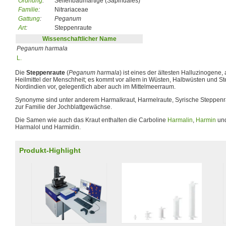
Ordnung
:
Seifenbaumartige (Sapindales)
Familie
:
Nitrariaceae
Gattung
:
Peganum
Art
:
Steppenraute
Wissenschaftlicher Name
Peganum harmala
L.
Die
Steppenraute
(
Peganum harmala
) ist eines der ältesten Halluzinogene, 
Heilmittel der Menschheit; es kommt vor allem in Wüsten, Halbwüsten und S
Nordindien vor, gelegentlich aber auch im Mittelmeerraum.
Synonyme sind unter anderem Harmalkraut, Harmelraute, Syrische Steppenra
zur Familie der Jochblattgewächse.
Die Samen wie auch das Kraut enthalten die Carboline
Harmalin
,
Harmin
und
Harmalol und Harmidin.
Produkt-Highlight