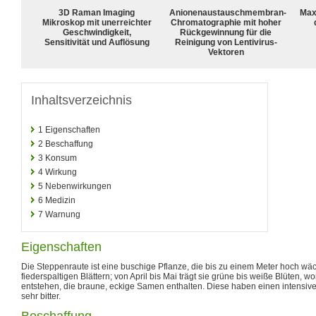
3D Raman Imaging
Anionenaustauschmembran-
Max
Mikroskop mit unerreichter
Chromatographie mit hoher
Geschwindigkeit,
Rückgewinnung für die
Sensitivität und Auflösung
Reinigung von Lentivirus-
Vektoren
Inhaltsverzeichnis
1
Eigenschaften
2
Beschaffung
3
Konsum
4
Wirkung
5
Nebenwirkungen
6
Medizin
7
Warnung
Eigenschaften
Die Steppenraute ist eine buschige Pflanze, die bis zu einem Meter hoch wä
fiederspaltigen Blättern; von April bis Mai trägt sie grüne bis weiße Blüten, 
entstehen, die braune, eckige Samen enthalten. Diese haben einen intens
sehr bitter.
Beschaffung