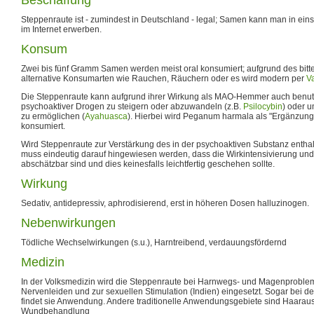
Steppenraute ist - zumindest in Deutschland - legal; Samen kann man in ei
im Internet erwerben.
Konsum
Zwei bis fünf Gramm Samen werden meist oral konsumiert; aufgrund des bit
alternative Konsumarten wie Rauchen, Räuchern oder es wird modern per
V
Die Steppenraute kann aufgrund ihrer Wirkung als MAO-Hemmer auch benut
psychoaktiver Drogen zu steigern oder abzuwandeln (z.B.
Psilocybin
) oder u
zu ermöglichen (
Ayahuasca
). Hierbei wird Peganum harmala als "Ergänzung
konsumiert.
Wird Steppenraute zur Verstärkung des in der psychoaktiven Substanz enthal
muss eindeutig darauf hingewiesen werden, dass die Wirkintensivierung und
abschätzbar sind und dies keinesfalls leichtfertig geschehen sollte.
Wirkung
Sedativ, antidepressiv, aphrodisierend, erst in höheren Dosen halluzinogen.
Nebenwirkungen
Tödliche Wechselwirkungen (s.u.), Harntreibend, verdauungsfördernd
Medizin
In der Volksmedizin wird die Steppenraute bei Harnwegs- und Magenproblem
Nervenleiden und zur sexuellen Stimulation (Indien) eingesetzt. Sogar bei d
findet sie Anwendung. Andere traditionelle Anwendungsgebiete sind Haarau
Wundbehandlung