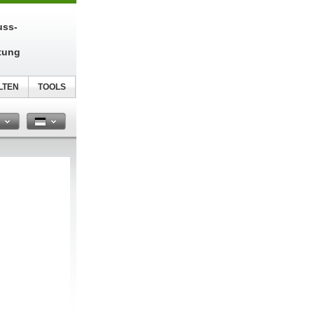
uss-
tung
LTEN
TOOLS
n