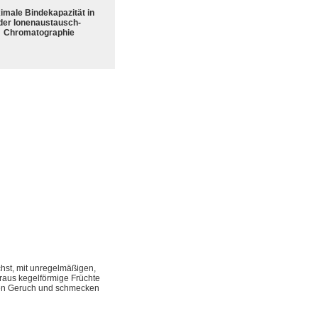
imale Bindekapazität in
der Ionenaustausch-
Chromatographie
chst, mit unregelmäßigen,
woraus kegelförmige Früchte
iven Geruch und schmecken