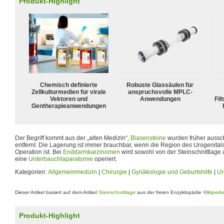
Produkt-Highlight
Chemisch definierte
Robuste Glassäulen für
Zellkulturmedien für virale
anspruchsvolle MPLC-
Vektoren und
Anwendungen
Fil
Gentherapieanwendungen
Der Begriff kommt aus der „alten Medizin“,
Blasensteine
wurden früher aussch
entfernt. Die Lagerung ist immer brauchbar, wenn die Region des Urogenital
Operation ist. Bei
Enddarm
karzinomen
wird sowohl von der Steinschnittlage
eine
Unterbauchlaparatomie
operiert.
Kategorien:
Allgemeinmedizin
|
Chirurgie
|
Gynäkologie und Geburtshilfe
|
Ur
Dieser Artikel basiert auf dem Artikel
Steinschnittlage
aus der freien Enzyklopädie
Wikipedi
Produkt-Highlight