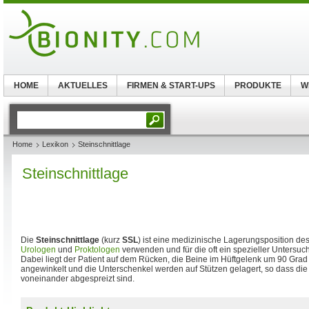
HOME
AKTUELLES
FIRMEN & START-UPS
PRODUKTE
W
Home
Lexikon
Steinschnittlage
Steinschnittlage
Die
Steinschnittlage
(kurz
SSL
) ist eine medizinische Lagerungsposition des
Urologen
und
Proktologen
verwenden und für die oft ein spezieller Untersuc
Dabei liegt der Patient auf dem Rücken, die Beine im Hüftgelenk um 90 Grad
angewinkelt und die Unterschenkel werden auf Stützen gelagert, so dass die
voneinander abgespreizt sind.