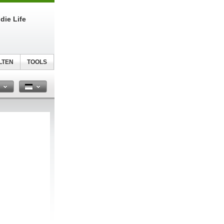
die Life
LTEN
TOOLS
n