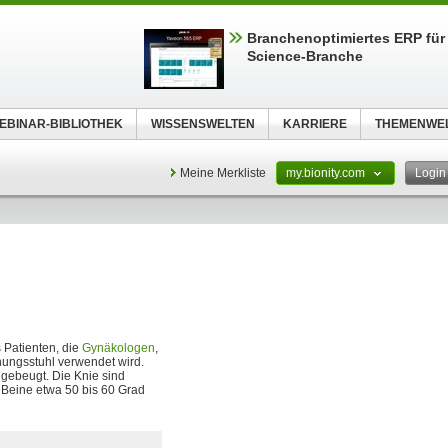
Branchenoptimiertes ERP für 
Science-Branche
EBINAR-BIBLIOTHEK
WISSENSWELTEN
KARRIERE
THEMENWE
Meine Merkliste
my.bionity.com
Logi
 Patienten, die
Gynäkologen
,
hungsstuhl verwendet wird.
 gebeugt. Die Knie sind
 Beine etwa 50 bis 60 Grad