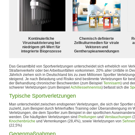
Kontinuierliche
Chemisch definierte
R
Virusinaktivierung bei
Zellkulturmedien für virale
a
niedrigem pH-Wert für
Vektoren und
integrierte Bioprozesse
Gentherapieanwendungen
Das Gesamtbild von Sportverletzungen unterscheidet sich erheblich von Verl
Straßenverkehr oder bei Arbeitsunfällen vorkommen. 20% aller Unfälle in Deu
Jährlich ziehen sich in Deutschland bis zu zwei Millionen Sportler Verletzung
steigend. Je nach Belastung und Risiko sind bestimmte Verletzungen für best
der Behandlung chronischer Beschwerden (zum Beispiel
Tennisarm
) und d
schwerer Verletzungen (zum Beispiel
Achillessehnenriss
) befasst sich die
Sp
Typische Sportverletzungen
Man unterscheidet zwischen
endogenen
Verletzungen, die sich der Sportle
zuzieht, zum Beispiel durch fehlerhaftes Training oder Überanstrengung im
Verletzungen, die dem Sportler zum Beispiel in der sportlichen Auseinande
werden. Die häufigsten Verletzungen sind
Prellungen
und
Verstauchungen
(3
Knochenbrüche
und Verrenkungen (28,4%), sowie Verletzungen von
Sehne
(22,5%)
Gegenmaßnahmen