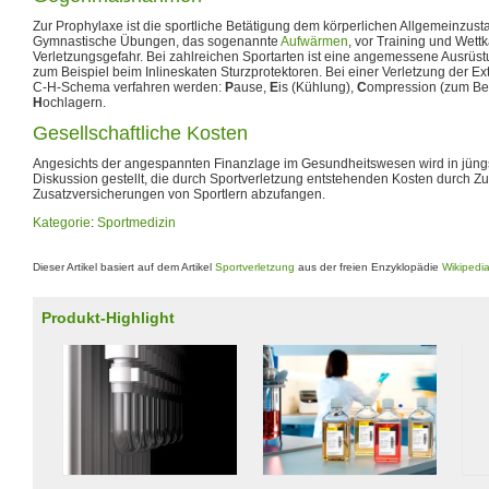
Zur Prophylaxe ist die sportliche Betätigung dem körperlichen Allgemeinzus
Gymnastische Übungen, das sogenannte
Aufwärmen
, vor Training und Wett
Verletzungsgefahr. Bei zahlreichen Sportarten ist eine angemessene Ausrüs
zum Beispiel beim Inlineskaten Sturzprotektoren. Bei einer Verletzung der Ex
C-H-Schema verfahren werden:
P
ause,
E
is (Kühlung),
C
ompression (zum Bei
H
ochlagern.
Gesellschaftliche Kosten
Angesichts der angespannten Finanzlage im Gesundheitswesen wird in jüngs
Diskussion gestellt, die durch Sportverletzung entstehenden Kosten durch 
Zusatzversicherungen von Sportlern abzufangen.
Kategorie
:
Sportmedizin
Dieser Artikel basiert auf dem Artikel
Sportverletzung
aus der freien Enzyklopädie
Wikipedi
Produkt-Highlight