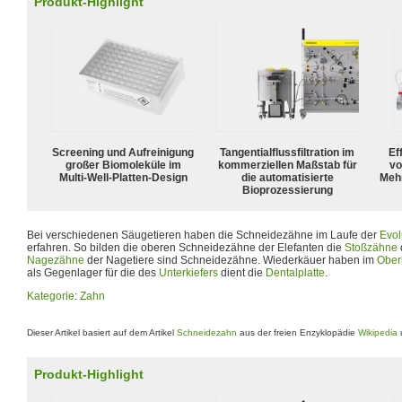
Produkt-Highlight
Screening und Aufreinigung
Tangentialflussfiltration im
Ef
großer Biomoleküle im
kommerziellen Maßstab für
vo
Multi-Well-Platten-Design
die automatisierte
Meh
Bioprozessierung
Bei verschiedenen Säugetieren haben die Schneidezähne im Laufe der
Evol
erfahren. So bilden die oberen Schneidezähne der Elefanten die
Stoßzähne
Nagezähne
der Nagetiere sind Schneidezähne. Wiederkäuer haben im
Ober
als Gegenlager für die des
Unterkiefers
dient die
Dentalplatte
.
Kategorie
:
Zahn
Dieser Artikel basiert auf dem Artikel
Schneidezahn
aus der freien Enzyklopädie
Wikipedia
u
Produkt-Highlight