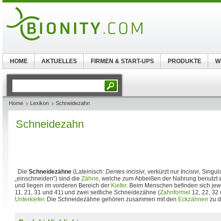
HOME
AKTUELLES
FIRMEN & START-UPS
PRODUKTE
W
Home
Lexikon
Schneidezahn
Schneidezahn
Die
Schneidezähne
(Lateinisch:
Dentes incisivi
, verkürzt nur
Incisivi
, Singul
„einschneiden“) sind die
Zähne
, welche zum Abbeißen der Nahrung benutzt we
und liegen im vorderen Bereich der
Kiefer
. Beim Menschen befinden sich jewei
11, 21, 31 und 41) und zwei seitliche Schneidezähne (
Zahnformel
12, 22, 32 
Unterkiefer
. Die Schneidezähne gehören zusammen mit den
Eckzähnen
zu d