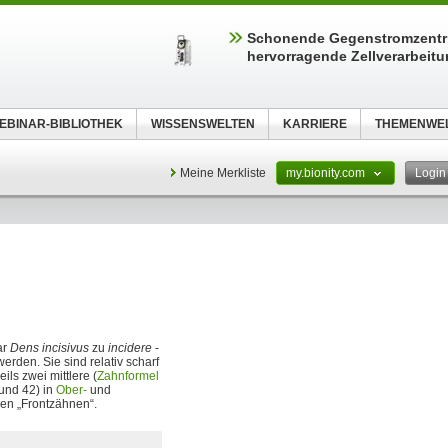
Schonende Gegenstromzentri
hervorragende Zellverarbeit
EBINAR-BIBLIOTHEK
WISSENSWELTEN
KARRIERE
THEMENWE
Meine Merkliste
my.bionity.com
Logi
ar
Dens incisivus
zu
incidere
-
rden. Sie sind relativ scharf
ls zwei mittlere (
Zahnformel
und 42) in
Ober-
und
en „Frontzähnen“.