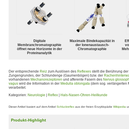
Digitale
Maximale Bindekapazität in
Ef
Membranchromatographie
der Ionenaustausch-
vo
öffnet neue Horizonte in der
Chromatographie
Meh
Proteinanalytik
Der entsprechende
Reiz
zum Auslösen des
Reflexes
stellt die Berührung de
Zungengrundes, der Schlundenge (Gaumenbögen) bzw. der
Rachenhinterw
vorhandenen
Mechanorezeptoren
und afferente Fasern des
Nervus glossop
vagus
wird die Information in der
Medulla oblongata
(dem sog. verlängerten 
verarbeitet.
Kategorien:
Neurologie
|
Reflex
|
Hals-Nasen-Ohren-Heilkunde
Dieser Artikel basiert auf dem Artikel
Schluckreflex
aus der freien Enzyklopädie
Wikipedia
un
Produkt-Highlight