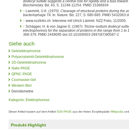
dodecyl sulfate suggests a central role for rigidity and a bias toward
Biochemistry.
Bd. 43, S. 11248-11254. PMID 15366934
↑
Laemmli, U.K. (1970):
Cleavage of structural proteins during the a
bacteriophage T4.
In:
Nature.
Bd. 227, S. 680-685. PMID 5432063 
↑
www.nzzfolio.ch: Interview mit Ulrich Lämmli. NZZ Folio, 11/2005.
↑
Schägger, H. & von Jagow G. (1987):
Tricine-sodium dodecyl sulfa
electrophoresis for the separation of proteins in the range from 1 to
368-379. PMID 2449095 doi:10.1016/0003-2697(87)90587-2
Siehe auch
Gelelektrophorese
Polyacrylamid-Gelelektrophorese
2D-Gelelektrophorese
Nativ-PAGE
QPNC-PAGE
Coomassie-Gel
Western Blot
Densitometrie
Kategorie
:
Elektrophorese
Dieser Artikel basiert auf dem Artikel
SDS-PAGE
aus der freien Enzyklopädie
Wikipedia
und 
Produkt-Highlight