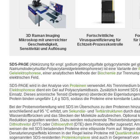
3D Raman Imaging
Fortschrittliche
For
Mikroskop mit unerreichter
Virusquantifizierung für
für
Geschwindigkeit,
Echtzeit-Prozesskontrolle
Sensitivität und Auflösung
SDS-PAGE
(Abkürzung für
engl.
s
odium
d
odecyl
s
ulfate
p
oly
a
crylamide
g
el
e
Natriumdodecylsulfat-Polyacrylamidgelelektrophorese
) ist eine Variante der
Gelelektrophorese
, einer analytischen Methode der
Biochemie
zur Trennung 
elektrischen Feld.
SDS-PAGE wird in der Analyse von
Proteinen
verwendet. Als Trennmedium bei
Elektrophorese
dient ein Gel auf Polyacrylamidbasis. Zusätzlich kommt SDS 
Einsatz. Dieses anionische Tensid (Detergens) überdeckt die Eigenladungen 
Protein binden ungefähr 1,4 g SDS, sodass die Proteine eine konstante Lad
Bei der Probenvorbereitung wird SDS im Überschuss zu den Proteinen hinz
anschließend auf 95 °C erhitzt, um
Sekundär
- und
Tertiärstrukturen
durch das
Wasserstoffbrücken und das Strecken der Moleküle aufzubrechen. Optional
Reduktion gespalten werden. Dazu werden reduzierende Thiolverbindunge
Dithiothreitol
(DTT) oder
Dithioerythrit
(DTE) dem Probenpuffer zugesetzt. Am
weisen die mit SDS beladenden Proteine eine ellipsoide Form auf. Wegen de
Denaturierungseffekts können in der Regel keine Proteine mit
Quartärstruktu
sogenannten SDS-resistenten
Proteinkomplexe
sind auch in Gegenwart von