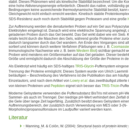
stabil. Dieses Phänomen wird als kinetische Stabilität bezeichnet: Um die Ko
eine hohe Aktivierungsenergie erforderlich. Obwohl das native, vollständig ge
Bedingungen keine ausreichende thermodynamische Stabilität besitzt, kann
Gleichgewicht nicht einfach erreicht werden. Kinetisch stabile Proteinkompl
SDS-Resistenz auch noch durch Stabilität gegen Proteasen und eine große
Zur Auftrennung werden die denaturierten Proben auf ein Gel aus Polyacryla
Elektrolyten eingelegt ist. Danach wird eine elektrische Spannung angelegt, 
geladenen Proben durch das Gel bewirkt. Das Gel wirkt dabei wie ein Sieb. 
relativ leicht durch die Maschen des Gels, während große Proteine eher zu
dadurch langsamer durch das Gel wandern. Am Ende des Vorganges sind all
sortiert und können durch weitere Verfahren (Färbungen wie z. B.
Coomassie
Immunologische Nachweise wie z. B. beim
Western Blot
) sichtbar gemacht w
Proben wird meistens ein Größenmarker auf das Gel geladen. Dieser besteht
Größe und ermöglicht dadurch die Abschätzung der Größe der Proteine in de
Als Elektrolyt wird häufig ein SDS-haltiges
TRIS
-
Glycin
-Puffersystem eingeset
Trennung der Proteine ermöglicht. Dieses System wurde von Ulrich Laemmli 
beiläufigen – Beschreibung des Verfahrens ist die Publikation das am häufigs
Einzelautors, und nach dem Artikel von
Lowry
et al.
das zweithäufigst zitierte
von kleinen Proteinen und
Peptiden
eignet sich besser das
TRIS
-
Tricin
-Puffe
Moderne Gelsysteme verwenden die Puffersubstanz BisTris mit einem pH-We
Sammel- als auch im Trenngel. Der niedrige pH-Wert verhindert den Zerfall 
die Gele über lange Zeit lagerfähig. Zusätzlich besitzt dieses Gelsystem ein
Auftrennungsbereich, der zusätzlich durch Verwendung von MES oder 3-(N-
Morpholino)propansulfonsäure im Laufpuffer variiert werden kann.
Literatur
↑
Manning, M. & Colón, W. (2004):
Structural basis of protein kinetic