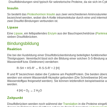
Disulfidbindungen sind typisch für sekretorische Proteine, da sie sich im Cy
Insulin
So besteht das
Proteohormon
Insulin
aus zwei verschiedenen Aminosäurekette
bezeichnet werden, wobei die A-Kette intramolekular durch eine und intermol
zwei Disulfid-Bindungen verbunden ist.
Lipase
Eine
Lipase
, ein fettspaltendes
Enzym
aus der Bauchspeicheldrüse (
Pankre
sieben Disulfidbrücken.
Bindungsbildung
Reaktion
Die bei der Ausbildung einer Disulfidbrückenbindung beteiligten funktionel
Thiolgruppen. Vereinfacht lässt sich die Bildung einer solchen S-S-Bindung 
Wasserstoff bzw. Elektronen) verstehen:
R-SH + HS-R' → R-S-S-R' + 2 [H]
R und R' bezeichnen dabei die Cysteine am Peptid/Protein. Die beiden übe
werden von einem Wasserstoff-Akzeptor gebunden (Die Schreibweise [H] verde
Wasserstoffgas freigesetzt werden). Sie können letztendlich beispielsweise 
werden.
4 [H] + O
→ 2 H
O
2
2
Zeitpunkt
Disulfidbrücken werden noch während der
Translation
in die Proteine eingef