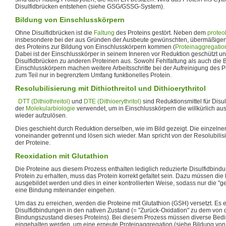
Disulfidbrücken entstehen (siehe GSG/GSSG-System).
Bildung von Einschlusskörpern
Ohne Disulfidbrücken ist die
Faltung
des Proteins gestört. Neben dem
proteo
insbesondere bei der aus Gründen der Ausbeute gewünschten, übermäßigen
des Proteins zur Bildung von Einschlusskörpern kommen (
Proteinaggregatio
Dabei ist der Einschlusskörper in seinem Inneren vor Reduktion geschützt und
Disulfidbrücken zu anderen Proteinen aus. Sowohl Fehlfaltung als auch die 
Einschlusskörpern machen weitere Arbeitsschritte bei der Aufreinigung des Pro
zum Teil nur in begrenztem Umfang funktionelles Protein.
Resolubilisierung mit Dithiothreitol und Dithioerythritol
DTT (Dithiothreitol)
und
DTE (Dithioerythritol)
sind Reduktionsmittel für Disu
der
Molekularbiologie
verwendet, um in Einschlusskörpern die willkürlich au
wieder aufzulösen.
Dies geschieht durch Reduktion derselben, wie im Bild gezeigt. Die einzeln
voneinander getrennt und lösen sich wieder. Man spricht von der Resolubilisie
der Proteine.
Reoxidation mit Glutathion
Die Proteine aus diesem Prozess enthalten lediglich reduzierte Disulfidbind
Protein zu erhalten, muss das Protein korrekt gefaltet sein. Dazu müssen di
ausgebildet werden und dies in einer kontrollierten Weise, sodass nur die 
eine Bindung miteinander eingehen.
Um das zu erreichen, werden die Proteine mit Glutathion (GSH) versetzt. Es e
Disulfidbindungen in den nativen Zustand (= "Zurück-Oxidation" zu dem von
Bindungszustand dieses Proteins). Bei diesem Prozess müssen diverse Be
eingehalten werden, um eine erneute Proteinaggregation (siehe Bildung von