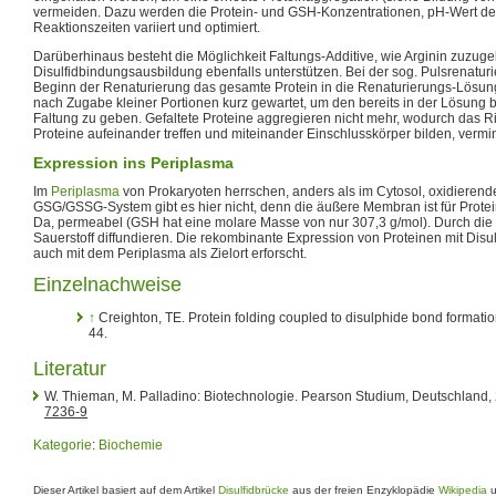
vermeiden. Dazu werden die Protein- und GSH-Konzentrationen, pH-Wert de
Reaktionszeiten variiert und optimiert.
Darüberhinaus besteht die Möglichkeit Faltungs-Additive, wie Arginin zuzugeb
Disulfidbindungsausbildung ebenfalls unterstützen. Bei der sog. Pulsrenaturie
Beginn der Renaturierung das gesamte Protein in die Renaturierungs-Lösun
nach Zugabe kleiner Portionen kurz gewartet, um den bereits in der Lösung b
Faltung zu geben. Gefaltete Proteine aggregieren nicht mehr, wodurch das Ri
Proteine aufeinander treffen und miteinander Einschlusskörper bilden, vermin
Expression ins Periplasma
Im
Periplasma
von Prokaryoten herrschen, anders als im Cytosol, oxidieren
GSG/GSSG-System gibt es hier nicht, denn die äußere Membran ist für Protein
Da, permeabel (GSH hat eine molare Masse von nur 307,3 g/mol). Durch d
Sauerstoff diffundieren. Die rekombinante Expression von Proteinen mit Dis
auch mit dem Periplasma als Zielort erforscht.
Einzelnachweise
↑
Creighton, TE. Protein folding coupled to disulphide bond formati
44.
Literatur
W. Thieman, M. Palladino: Biotechnologie. Pearson Studium, Deutschland,
7236-9
Kategorie
:
Biochemie
Dieser Artikel basiert auf dem Artikel
Disulfidbrücke
aus der freien Enzyklopädie
Wikipedia
u