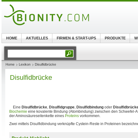
HOME
AKTUELLES
FIRMEN & START-UPS
PRODUKTE
W
Home
Lexikon
Disulfidbrücke
Disulfidbrücke
Eine
Disulfidbrücke
,
Disulfidgruppe
,
Disulfidbindung
oder
Disulfidbrück
Biochemie
eine kovalente Bindung (Atombindung) zwischen den Schwefel-At
der Aminosäureseitenkette eines
Proteins
vorkommen.
Zwei mittels Disulfidbindung verknüpfte Cystein-Reste in Proteinen bezeich