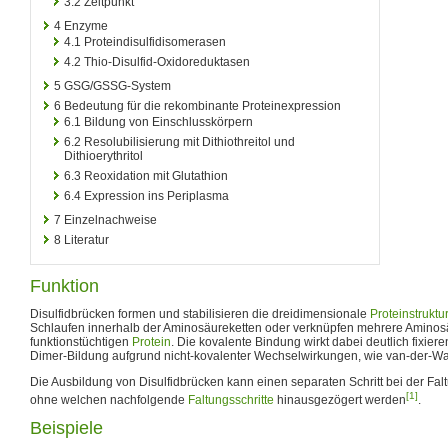
3.2
Zeitpunkt
4
Enzyme
4.1
Proteindisulfidisomerasen
4.2
Thio-Disulfid-Oxidoreduktasen
5
GSG/GSSG-System
6
Bedeutung für die rekombinante Proteinexpression
6.1
Bildung von Einschlusskörpern
6.2
Resolubilisierung mit Dithiothreitol und
Dithioerythritol
6.3
Reoxidation mit Glutathion
6.4
Expression ins Periplasma
7
Einzelnachweise
8
Literatur
Funktion
Disulfidbrücken formen und stabilisieren die dreidimensionale
Proteinstruktu
Schlaufen innerhalb der Aminosäureketten oder verknüpfen mehrere Aminos
funktionstüchtigen
Protein
. Die kovalente Bindung wirkt dabei deutlich fixiere
Dimer-Bildung aufgrund nicht-kovalenter Wechselwirkungen, wie van-der-Wa
Die Ausbildung von Disulfidbrücken kann einen separaten Schritt bei der Falt
[1]
ohne welchen nachfolgende
Faltungsschritte
hinausgezögert werden
.
Beispiele