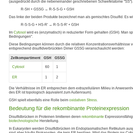
(ausgedrückt durch die nebeneinander geschriebenen Schwefelatome "SS").
R-SH + GSSG → R-S-S-G + GSH
Das linke der beiden Produkte bezeichnet man als gemischtes Disulfid. Es wi
R-S-S-G + HS-R' → R-S-S-R' + GSH
Im
Cytosol
wird es (enzymatisch) in reduzierter Form gehalten (GSH). Man sp
Bedingungen".
Diese Bedingungen können durch die relativen Konzentrationsverhältnisse
entsprechend disulfidverbrückten Dimer GSSG veranschaulicht werden:
Zellkompartiment
GSH
GSSG
Cytosol
60
1
ER
1
2
Die Verhältnisse im ER entsprechen dem extrazellulären Milieu in Anwesenh
des ER ist topologisch äquivalent zum Außenraum).
GSH spielt ebenfalls eine Rolle beim
oxidativen Stress
.
Bedeutung für die rekombinante Proteinexpression
Disulfidbrücken in Proteinen limitieren deren
rekombinante
Expressionsfähigk
biotechnologische
Herstellung.
In Eukaryoten werden Disulfidbrücken im Endoplasmatischen Retikulum aus
sind aber häufig Prokaryoten, die kein ER besitzen. Wird das Protein ins Cyto