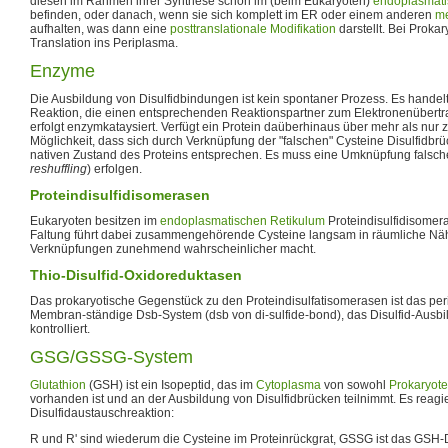
diesen im Rahmen ihrer Synthese schon im (beim Eukaryoten)
endoplasmati
befinden, oder danach, wenn sie sich komplett im ER oder einem anderen
m
aufhalten, was dann eine
posttranslationale Modifikation
darstellt. Bei Prokar
Translation ins Periplasma.
Enzyme
Die Ausbildung von Disulfidbindungen ist kein spontaner Prozess. Es handel
Reaktion, die einen entsprechenden Reaktionspartner zum Elektronenübertra
erfolgt enzymkataysiert. Verfügt ein Protein daüberhinaus über mehr als nur z
Möglichkeit, dass sich durch Verknüpfung der "falschen" Cysteine Disulfidbr
nativen Zustand des Proteins entsprechen. Es muss eine Umknüpfung falsche
reshuffling
) erfolgen.
Proteindisulfidisomerasen
Eukaryoten besitzen im
endoplasmatischen Retikulum
Proteindisulfidisomera
Faltung führt dabei zusammengehörende Cysteine langsam in räumliche Näh
Verknüpfungen zunehmend wahrscheinlicher macht.
Thio-Disulfid-Oxidoreduktasen
Das prokaryotische Gegenstück zu den Proteindisulfatisomerasen ist das pe
Membran-ständige Dsb-System (dsb von di-sulfide-bond), das Disulfid-Ausbi
kontrolliert.
GSG/GSSG-System
Glutathion
(GSH) ist ein Isopeptid, das im
Cytoplasma
von sowohl
Prokaryot
vorhanden ist und an der Ausbildung von Disulfidbrücken teilnimmt. Es reagier
Disulfidaustauschreaktion:
R und R' sind wiederum die Cysteine im Proteinrückgrat, GSSG ist das GSH-D