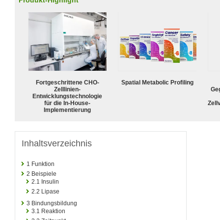
Produkt-Highlight
Fortgeschrittene CHO-
Spatial Metabolic Profiling
Zelllinien-
Geg
Entwicklungstechnologie
für die In-House-
Zell
Implementierung
Inhaltsverzeichnis
1
Funktion
2
Beispiele
2.1
Insulin
2.2
Lipase
3
Bindungsbildung
3.1
Reaktion