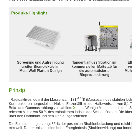
Produkt-Highlight
Screening und Aufreinigung
Tangentialflussfiltration im
Ef
großer Biomoleküle im
kommerziellen Maßstab für
vo
Multi-Well-Platten-Design
die automatisierte
Meh
Bioprozessierung
Prinzip
131
Radioaktives Iod mit der Massenzahl 131(
I) (Massezahl des stabilen Iods:
Kernreaktoren hergestelltes Nuklid. Es zerfällt mit der Halbwertszeit von 8,
Beta- und Gammastrahlung zu stabilem
Xenon
. Wenige Minuten nach dem S
reichern sich etwa 50 % des enthaltenen Iods in der Schilddrüse an. Die üb
über den Darmtrakt und den Urin ausgeschieden.
Die Betastrahlung erzeugt 85 % der gesamten Strahlenbelastung und reicht 
mm weit. Daher entsteht eine hohe Energiedosis (Strahlenwirkung) nur inner