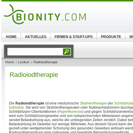
HOME
AKTUELLES
FIRMEN & START-UPS
PRODUKTE
W
Home
Lexikon
Radioiodtherapie
Radioiodtherapie
Die
Radioiodtherapie
ist eine medizinische
Strahlentherapie
der
Schilddrüs
Iodisotop
. Sie wird von Strahlentherapeuten oder Nuklearmedizinern durchg
Schilddrüsen-Überfunktionen (
Hyperthyreose
) und gegen Schilddrüsenkrebs 
wird vom Schilddrüsengewebe und von iodspeichernden Metastasen angereic
sendet Betastrahlung aus, welche die umliegenden Zellen zerstört. Dabei bet
Betastrahlung im Gewebe nur wenige Millimeter. Aus diesem Grund kann di
gezielt unter weitgehender Schonung des gesunden Gewebes wirksam werden
Radioiodbehandlung eine risikoarme und bewährte Behandlungsmethode.