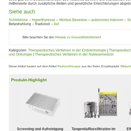
mittlerweile durch zusätzliche Betten und gesetzliche Erleichterungen abgeb
Siehe auch
Schilddrüse
--
Hyperthyreose
--
Morbus Basedow
--
autonomes Adenom
--
Sc
Betastrahlung -- Radioiod --
Iod
Bitte beachten Sie den
Hinweis zu Gesundheitsthemen
!
Kategorien:
Therapeutisches Verfahren in der Endokrinologie
|
Therapeutisch
und Onkologie
|
Therapeutisches Verfahren in der Nuklearmedizin
Dieser Artikel basiert auf dem Artikel
Radioiodtherapie
aus der freien Enzyklopädie
Wikiped
Produkt-Highlight
Screening und Aufreinigung
Tangentialflussfiltration im
Ef