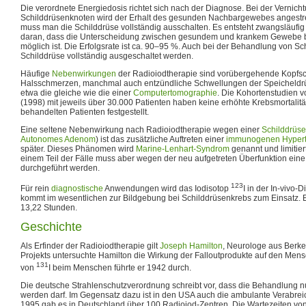
Die verordnete Energiedosis richtet sich nach der Diagnose. Bei der Vernic
Schilddrüsenknoten wird der Erhalt des gesunden Nachbargewebes angestr
muss man die Schilddrüse vollständig ausschalten. Es entsteht zwangsläufig
daran, dass die Unterscheidung zwischen gesundem und krankem Gewebe 
möglich ist. Die Erfolgsrate ist ca. 90–95 %. Auch bei der Behandlung von S
Schilddrüse vollständig ausgeschaltet werden.
Häufige
Nebenwirkungen
der Radioiodtherapie sind vorübergehende Kopf
Halsschmerzen, manchmal auch entzündliche Schwellungen der Speicheldrüs
etwa die gleiche wie die einer
Computertomographie
. Die Kohortenstudien 
(1998) mit jeweils über 30.000 Patienten haben keine erhöhte Krebsmortalität
behandelten Patienten festgestellt.
Eine seltene Nebenwirkung nach Radioiodtherapie wegen einer
Schilddrüs
Autonomes Adenom
) ist das zusätzliche Auftreten einer
immunogenen Hypert
später. Dieses Phänomen wird
Marine-Lenhart-Syndrom
genannt und limitiert
einem Teil der Fälle muss aber wegen der neu aufgetreten Überfunktion eine
durchgeführt werden.
123
Für rein
diagnostische
Anwendungen wird das Iodisotop
I in der In-vivo-
kommt im wesentlichen zur Bildgebung bei Schilddrüsenkrebs zum Einsatz. E
13,22 Stunden.
Geschichte
Als Erfinder der Radioiodtherapie gilt
Joseph Hamilton
, Neurologe aus Berk
Projekts untersuchte Hamilton die Wirkung der Falloutprodukte auf den Me
131
von
I beim Menschen führte er 1942 durch.
Die deutsche Strahlenschutzverordnung schreibt vor, dass die Behandlung nu
werden darf. Im Gegensatz dazu ist in den USA auch die ambulante Verabrei
1995 gab es in Deutschland über 100 Radioiod-Zentren. Die Wartezeiten vo