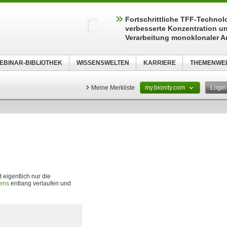
Fortschrittliche TFF-Technolo
verbesserte Konzentration u
Verarbeitung monoklonaler A
EBINAR-BIBLIOTHEK
WISSENSWELTEN
KARRIERE
THEMENWE
Meine Merkliste
my.bionity.com
Logi
 eigentlich nur die
ens
entlang verlaufen und