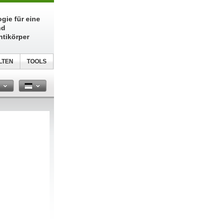
gie für eine
nd
ntikörper
LTEN
TOOLS
n