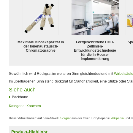
Maximale Bindekapazität in
Fortgeschrittene CHO-
Spa
der Ionenaustausch-
Zelllinien-
Chromatographie
Entwicklungstechnologie
für die In-House-
Implementierung
Gewöhnlich wird Rückgrat im weiteren Sinn gleichbedeutend mit
Wirbelsäul
Im übertragenen Sinn steht Rückgrat für Standhaftigkeit, eine Stütze oder Stä
Siehe auch
Backbone
Kategorie
:
Knochen
Dieser Artikel basiert auf dem Artikel
Rückgrat
aus der freien Enzyklopädie
Wikipedia
und st
Produkt-Highlight