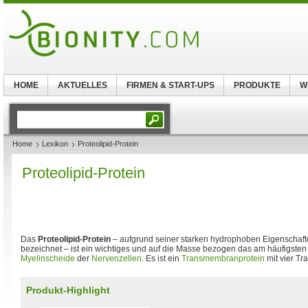
HOME
AKTUELLES
FIRMEN & START-UPS
PRODUKTE
W
Home
Lexikon
Proteolipid-Protein
Proteolipid-Protein
Das
Proteolipid-Protein
– aufgrund seiner starken hydrophoben Eigenschaft
bezeichnet – ist ein wichtiges und auf die Masse bezogen das am häufigs
Myelinscheide
der
Nervenzellen
. Es ist ein
Transmembranprotein
mit vier T
Produkt-Highlight