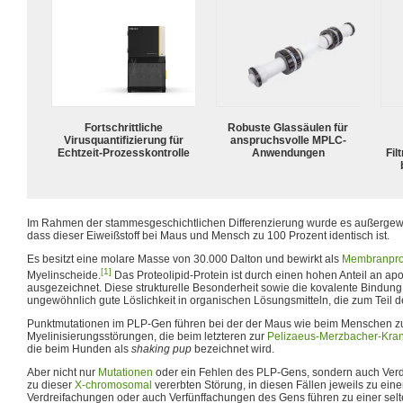
Fortschrittliche
Robuste Glassäulen für
Virusquantifizierung für
anspruchsvolle MPLC-
Echtzeit-Prozesskontrolle
Anwendungen
Fil
Im Rahmen der stammesgeschichtlichen Differenzierung wurde es außergewöh
dass dieser Eiweißstoff bei Maus und Mensch zu 100 Prozent identisch ist.
Es besitzt eine molare Masse von 30.000 Dalton und bewirkt als
Membranpro
[1]
Myelinscheide.
Das Proteolipid-Protein ist durch einen hohen Anteil an a
ausgezeichnet. Diese strukturelle Besonderheit sowie die kovalente Bindung 
ungewöhnlich gute Löslichkeit in organischen Lösungsmitteln, die zum Teil 
Punktmutationen im PLP-Gen führen bei der der Maus wie beim Menschen z
Myelinisierungsstörungen, die beim letzteren zur
Pelizaeus-Merzbacher-Kran
die beim Hunden als
shaking pup
bezeichnet wird.
Aber nicht nur
Mutationen
oder ein Fehlen des PLP-Gens, sondern auch Ver
zu dieser
X-chromosomal
vererbten Störung, in diesen Fällen jeweils zu ein
Verdreifachungen oder auch Verfünffachungen des Gens führen zu einer sel