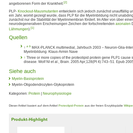
[2]
angeborenen Form der Krankheit.
PLP-
Knockout-Mausmutanten
entwickeln sich jedoch zunächst unauffällig un
ein Jahr, womit gezeigt wurde, dass PLP für die Myelinbildung nicht unabdin
zunächst nur die Stabilität der Myelinmembran fördert. Im Alter von über ei
neurodegenerativen Erscheinungen Zeichen der fortschreitenden
axonalen
D
[1]
Lähmungen
).
Quellen
a
b
↑
MAX-PLANCK multimedial, Jahrbuch 2003 – Neuron-Glia-Inter
Myelinbildung. Klaus-Armin Nave
↑
Three or more copies of the proteolipid protein gene PLP1 cause
disease. Wolf NI et al.; Brain. 2005 Apr;128(Pt 4):743–51. Epub 200
Siehe auch
Myelin-Basisprotein
Myelin-Oligodendrozyten-Glykoprotein
Kategorien:
Protein
|
Neurophysiologie
Dieser Artikel basiert auf dem Artikel
Proteolipid-Protein
aus der freien Enzyklopädie
Wikipe
Produkt-Highlight