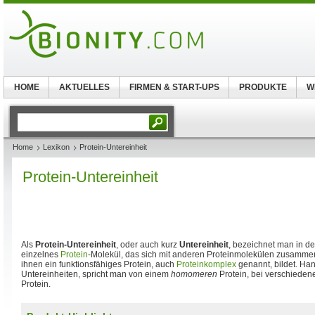
HOME
AKTUELLES
FIRMEN & START-UPS
PRODUKTE
W
Home
Lexikon
Protein-Untereinheit
Protein-Untereinheit
Als
Protein-Untereinheit
, oder auch kurz
Untereinheit
, bezeichnet man in d
einzelnes
Protein
-Molekül, das sich mit anderen Proteinmolekülen zusamme
ihnen ein funktionsfähiges Protein, auch
Proteinkomplex
genannt, bildet. Han
Untereinheiten, spricht man von einem
homomeren
Protein, bei verschiede
Protein.