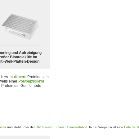
eening und Aufreinigung
roßer Biomoleküle im
lti-Well-Platten-Design
e
bzw.
multimere
Proteine, d.h.
weils einer
Polypeptidkette
.
 Protein ein Gen für jede
pedia
und steht unter der
GNU-Lizenz für freie Dokumentation
. In der Wikipedia ist eine
Liste der 