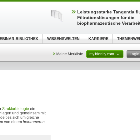
Leistungsstarke Tangentialfl
Filtrationslösungen für die
biopharmazeutische Verarbei
EBINAR-BIBLIOTHEK
WISSENSWELTEN
KARRIERE
THEMENWE
Meine Merkliste
my.bionity.com
Logi
er
Strukturbiologie
ein
nlagert und gemeinsam mit
delt es sich um gleiche
nen von einem
heteromeren