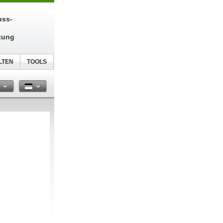
uss-
tung
LTEN
TOOLS
n