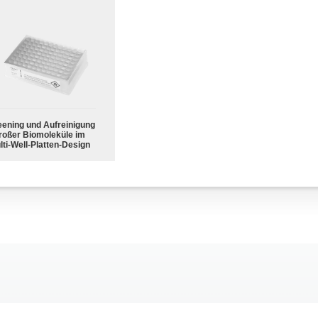
eening und Aufreinigung
roßer Biomoleküle im
lti-Well-Platten-Design