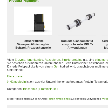
Produkt-Highlight
Fortschrittliche
Robuste Glassäulen für
Scr
Virusquantifizierung für
anspruchsvolle MPLC-
g
Echtzeit-Prozesskontrolle
Anwendungen
Mu
Viele
Enzyme
,
Ionenkanäle
,
Rezeptoren
,
Strukturproteine
u.a. sind
oligomer
sie bestehen aus mehreren Untereinheiten. Jede Untereinheit besteht aus je
Da jede Polypeptidkette von einem
Gen
kodiert wird, braucht jedes multimere
Untereinheit.
Beispiele
Hämoglobin
ist ein aus vier Untereinheiten aufgebautes Protein (Tetramer).
Kategorien:
Biochemie
|
Proteinstruktur
Dieser Artikel basiert auf dem Artikel
Protein-Untereinheit
aus der freien Enzyklopädie
Wiki