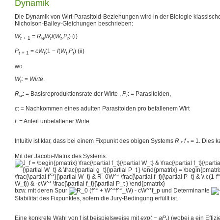
Dynamik
Die Dynamik von Wirt-Parasitoid-Beziehungen wird in der Biologie klassisch
Nicholson-Bailey-Gleichungen beschrieben:
W
=
R
W
f
(
W
,
P
)
(i)
t
+ 1
w
t
t
t
P
=
c
W
(1 −
f
(
W
,
P
)
(ii)
t
+ 1
t
t
t
wo
W
: =
W
i
r
t
e
.
t
R
: =
Basisreproduktionsrate der Wirte ,
P
: =
Parasitoiden,
w
t
c
: =
Nachkommen eines adulten Parasitoiden pro befallenem Wirt
f
: =
Anteil unbefallener Wirte
Intuitiv ist klar, dass bei einem Fixpunkt des obigen Systems
R
f
= 1
. Dies 
*
*
Mit der Jacobi-Matrix des Systems:
bzw. mit deren Spur
und Determinante
Stabilität des Fixpunktes, sofern die Jury-Bedingung erfüllt ist.
Eine konkrete Wahl von f ist beispielsweise mit
e
x
p
( −
a
P
)
(wobei a ein Effiz
t