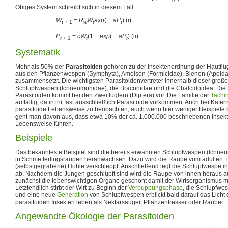
Obiges System schreibt sich in diesem Fall
W
=
R
W
e
x
p
( −
a
P
)
(i)
t
+ 1
w
t
t
P
=
c
W
(1 −
e
x
p
( −
a
P
)
(ii)
t
+ 1
t
t
Systematik
Mehr als 50% der
Parasitoiden
gehören zu der Insektenordnung der Hautflüg
aus den Pflanzenwespen (Symphyta), Ameisen (Formicidae), Bienen (Apoid
zusammensetzt. Die wichtigsten Parasitoidenvertreter innerhalb dieser groß
Schlupfwespen (Ichneumonidae), die Braconidae und die Chalcidoidea. Die 
Parasitoiden kommt bei den Zweiflüglern (Diptera) vor. Die Familie der
Tachi
auffällig, da in ihr fast ausschließlich Parasitoide vorkommen. Auch bei Käfern
parasitoide Lebensweise zu beobachten, auch wenn hier weniger Beispiele 
geht man davon aus, dass etwa 10% der ca. 1.000.000 beschriebenen Insekt
Lebensweise führen.
Beispiele
Das bekannteste Beispiel sind die bereits erwähnten Schlupfwespen (Ichne
in Schmetterlingsraupen heranwachsen. Dazu wird die Raupe vom adulten Ti
(selbstgegrabene) Höhle verschleppt. Anschließend legt die Schlupfwespe ihr
ab. Nachdem die Jungen geschlüpft sind wird die Raupe von innen heraus a
zunächst die lebenswichtigen Organe geschont damit der Wirtsorganismus mö
Letztendlich stirbt der Wirt zu Beginn der
Verpuppungsphase
, die Schlupfwe
und eine neue
Generation
von Schlupfwespen erblickt bald darauf das Licht 
parasitoiden Insekten leben als Nektarsauger, Pflanzenfresser oder Räuber.
Angewandte Ökologie der Parasitoiden