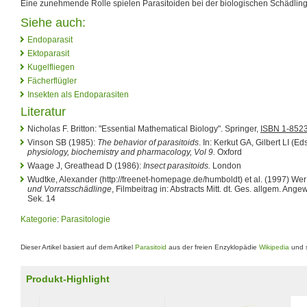
Eine zunehmende Rolle spielen Parasitoiden bei der biologischen Schädli
Siehe auch:
Endoparasit
Ektoparasit
Kugelfliegen
Fächerflügler
Insekten als Endoparasiten
Literatur
Nicholas F. Britton: "Essential Mathematical Biology". Springer,
ISBN 1-852
Vinson SB (1985):
The behavior of parasitoids
. In: Kerkut GA, Gilbert LI (Ed
physiology, biochemistry and pharmacology, Vol 9.
Oxford
Waage J, Greathead D (1986):
Insect parasitoids.
London
Wudtke, Alexander (http://freenet-homepage.de/humboldt) et al. (1997) Wer 
und Vorratsschädlinge
, Filmbeitrag in: Abstracts Mitt. dt. Ges. allgem. Ange
Sek. 14
Kategorie
:
Parasitologie
Dieser Artikel basiert auf dem Artikel
Parasitoid
aus der freien Enzyklopädie
Wikipedia
und s
Produkt-Highlight