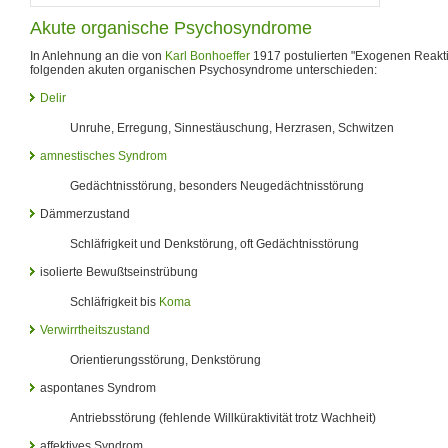
Akute organische Psychosyndrome
In Anlehnung an die von
Karl Bonhoeffer
1917 postulierten "Exogenen Reakt
folgenden akuten organischen Psychosyndrome unterschieden:
Delir
Unruhe, Erregung, Sinnestäuschung, Herzrasen, Schwitzen
amnestisches Syndrom
Gedächtnisstörung, besonders Neugedächtnisstörung
Dämmerzustand
Schläfrigkeit und Denkstörung, oft Gedächtnisstörung
isolierte Bewußtseinstrübung
Schläfrigkeit bis
Koma
Verwirrtheitszustand
Orientierungsstörung, Denkstörung
aspontanes Syndrom
Antriebsstörung (fehlende Willküraktivität trotz Wachheit)
affektives Syndrom