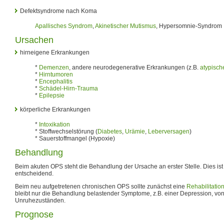
Defektsyndrome nach Koma
Apallisches Syndrom
,
Akinetischer Mutismus
, Hypersomnie-Syndrom
Ursachen
hirneigene Erkrankungen
*
Demenzen
, andere neurodegenerative Erkrankungen (z.B.
atypisc
*
Hirntumoren
*
Encephalitis
*
Schädel-Hirn-Trauma
*
Epilepsie
körperliche Erkrankungen
*
Intoxikation
* Stoffwechselstörung (
Diabetes
,
Urämie
,
Leberversagen
)
* Sauerstoffmangel (Hypoxie)
Behandlung
Beim akuten OPS steht die Behandlung der Ursache an erster Stelle. Dies ist
entscheidend.
Beim neu aufgetretenen chronischen OPS sollte zunächst eine
Rehabilitatio
bleibt nur die Behandlung belastender Symptome, z.B. einer Depression, von
Unruhezuständen.
Prognose