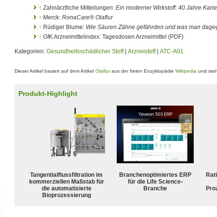
↑
Zahnärztliche Mitteilungen:
Ein moderner Wirkstoff: 40 Jahre Karie
↑
Merck:
RonaCare® Olaflur
↑
Rüdiger Blume:
Wie Säuren Zähne gefährden und was man dage
↑
GfK Arzneimittelindex: Tagesdosen Arzneimittel (PDF)
Kategorien:
Gesundheitsschädlicher Stoff
|
Arzneistoff
|
ATC-A01
Dieser Artikel basiert auf dem Artikel
Olaflur
aus der freien Enzyklopädie
Wikipedia
und steh
Produkt-Highlight
Tangentialflussfiltration im
Branchenoptimiertes ERP
Rat
kommerziellen Maßstab für
für die Life Science-
die automatisierte
Branche
Pro
Bioprozessierung