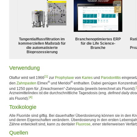
Tangentialflussfiltration im
Branchenoptimiertes ERP
Rat
kommerziellen Maßstab für
für die Life Science-
die automatisierte
Branche
Pro
Bioprozessierung
Verwendung
[1]
Olaflur wird seit 1966
zur
Prophylaxe
von
Karies
und
Parodontitis
eingesetz
®
®
den
Zahnpasten
Elmex
und Meridol
enthalten. Dabei genügen Konzentrati
[
und 1250 ppm für „Erwachsenen“-Zahnpasta (jeweils berechnet als Fluorid).
Arzneimittelindex ist die durchschnittliche Tagesdosis (eng.
defined daily dos
[4]
als Fluorid).
Toxikologie
Alle Fluoride sind giftig. Bei dauerhafter Überdosierung können sie in den 
und deren Eigenschaften verändern. Überdosierung in den ersten Lebensjah
Zähne entwickelt sind, kann zu dentaler
Fluorose
, einer stellenweisen Verfä
Quellen