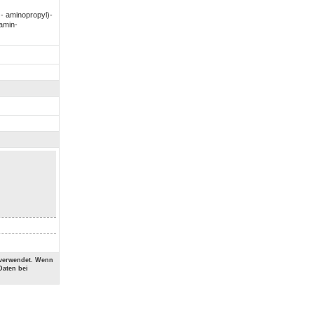
)- aminopropyl)-
amin-
 verwendet. Wenn
Daten bei