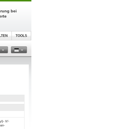
erung bei
erte
LTEN
TOOLS
n
yl)-
N’
-
pan-