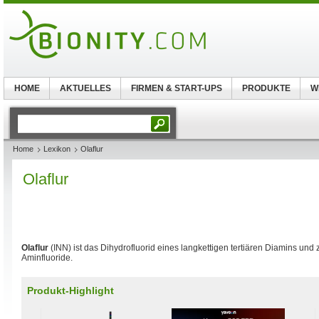
HOME
AKTUELLES
FIRMEN & START-UPS
PRODUKTE
W
Home
Lexikon
Olaflur
Olaflur
Olaflur
(INN) ist das Dihydrofluorid eines langkettigen tertiären Diamins und 
Aminfluoride.
Produkt-Highlight