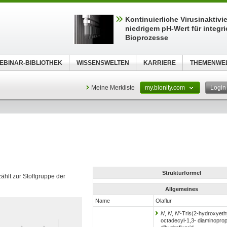
Kontinuierliche Virusinaktivi
niedrigem pH-Wert für integri
Bioprozesse
EBINAR-BIBLIOTHEK
WISSENSWELTEN
KARRIERE
THEMENWE
Meine Merkliste
my.bionity.com
Logi
Strukturformel
zählt zur Stoffgruppe der
Allgemeines
Name
Olaflur
N
,
N
,
N’
-Tris(2-hydroxyeth
octadecyl-1,3- diaminopro