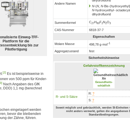
dihydrofluorid
Andere Namen
N
-(
N
,
N
-Bis-(hydroxyethyl
N
-hydroxyethyl- octadecyl
dihydrofluorid
C
H
F
N
O
Summenformel
27
60
2
2
3
CAS-Nummer
6818-37-7
Eigenschaften
ionalisierte Einweg-TFF-
Plattform für die
–1
Molare Masse
498,78 g·mol
zessentwicklung bis zur
Pilotfertigung
Aggregatzustand
fest
Sicherheitshinweise
Gefahrstoffkennzeichnung
[2]
t.
Es ist beispielsweise in
Xn
onen von 500 ppm für Kinder-
Gesundheits-
3]
Nach Angaben des GfK
schädlich
e
, DDD) 1,1 mg (berechnet
R:
?
R- und S-Sätze
S:
?
Soweit möglich und gebräuchlich, werden SI-Einheiten
Knochen eingelagert werden
nicht anders vermerkt, gelten die angegebenen 
ren, bevor die bleibenden
Standardbedingungen.
rbung der Zähne, führen.