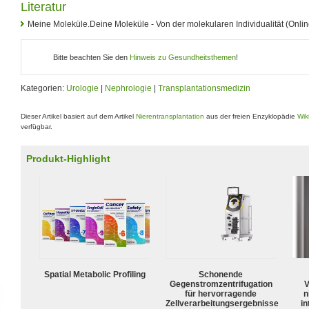
Literatur
Meine Moleküle.Deine Moleküle - Von der molekularen Individualität (Onli
Bitte beachten Sie den
Hinweis zu Gesundheitsthemen
!
Kategorien:
Urologie
|
Nephrologie
|
Transplantationsmedizin
Dieser Artikel basiert auf dem Artikel
Nierentransplantation
aus der freien Enzyklopädie
Wik
verfügbar.
Produkt-Highlight
Spatial Metabolic Profiling
Schonende
Gegenstromzentrifugation
V
für hervorragende
n
Zellverarbeitungsergebnisse
in