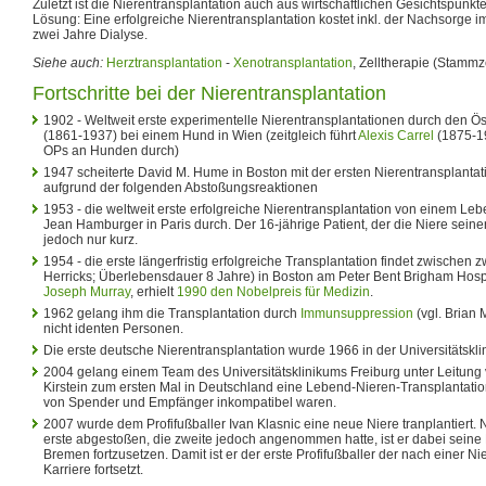
Zuletzt ist die Nierentransplantation auch aus wirtschaftlichen Gesichtspunkte
Lösung: Eine erfolgreiche Nierentransplantation kostet inkl. der Nachsorge i
zwei Jahre Dialyse.
Siehe auch:
Herztransplantation
-
Xenotransplantation
, Zelltherapie (Stammz
Fortschritte bei der Nierentransplantation
1902 - Weltweit erste experimentelle Nierentransplantationen durch den Ö
(1861-1937) bei einem Hund in Wien (zeitgleich führt
Alexis Carrel
(1875-19
OPs an Hunden durch)
1947 scheiterte David M. Hume in Boston mit der ersten Nierentransplantat
aufgrund der folgenden Abstoßungsreaktionen
1953 - die weltweit erste erfolgreiche Nierentransplantation von einem Le
Jean Hamburger in Paris durch. Der 16-jährige Patient, der die Niere seiner
jedoch nur kurz.
1954 - die erste längerfristig erfolgreiche Transplantation findet zwischen 
Herricks; Überlebensdauer 8 Jahre) in Boston am Peter Bent Brigham Hospit
Joseph Murray
, erhielt
1990 den Nobelpreis für Medizin
.
1962 gelang ihm die Transplantation durch
Immunsuppression
(vgl. Brian
nicht identen Personen.
Die erste deutsche Nierentransplantation wurde 1966 in der Universitätsklin
2004 gelang einem Team des Universitätsklinikums Freiburg unter Leitung 
Kirstein zum ersten Mal in Deutschland eine Lebend-Nieren-Transplantati
von Spender und Empfänger inkompatibel waren.
2007 wurde dem Profifußballer Ivan Klasnic eine neue Niere tranplantiert.
erste abgestoßen, die zweite jedoch angenommen hatte, ist er dabei seine
Bremen fortzusetzen. Damit ist er der erste Profifußballer der nach einer Ni
Karriere fortsetzt.