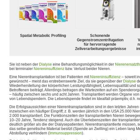
Spatial Metabolic Profiling
Schonende
Gegenstromzentrifugation
V
für hervorragende
n
Zellverarbeitungsergebnisse
in
Sie ist neben der
Dialyse
eine Behandlungsmöglichkeit in der
Nierenersatzt
bei terminaler
Niereninsuffizienz
bzw. Verlust beider Nieren.
Eine Nierentransplantation ist bei Patienten mit
Niereninsuffizienz
– soweit in
gewünscht – meist das erstrebenswerte Ziel, da sie gegenüber der
Dialyse
de
Wiederherstellung der körperlichen Leistungsfähigkeit, Lebensqualität und so
Betroffenen beiträgt. Allerdings betragen die Wartezeiten auf ein Spenderor
– häufig zwischen sechs und acht Jahren. Transplantiert werden Organe vo
von Lebendspendern. Die Lebendspende findet im Idealfall präemptiv, d.h. noc
Die Erfolgsaussichten einer Nierentransplantation sind in den letzten Jahren 
inzwischen ein häufiger Eingriff; z. B. werden jährlich in den USA 25.000 Ni
2.000 transplantiert. Die Funktionszeiten der transplantierten Nieren bewe
10–20 Jahre, Tendenz steigend. Auch die Überlebenszeiten der transplantier
deutlich größer als die der Dialysepatienten. Nierentransplantierte müssen,
das selbe genetische Material besitzt (Spende an Zwilling) ein Leben lang 
Abstoßung verhindern (
Immunsuppression
).