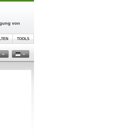
igung von
LTEN
TOOLS
n