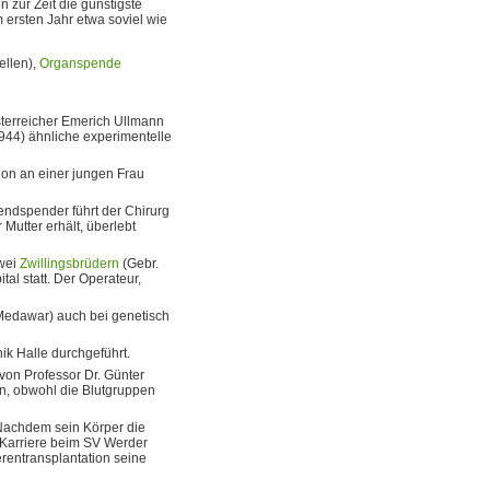
n zur Zeit die günstigste
m ersten Jahr etwa soviel wie
ellen),
Organspende
sterreicher Emerich Ullmann
44) ähnliche experimentelle
ion an einer jungen Frau
bendspender führt der Chirurg
 Mutter erhält, überlebt
zwei
Zwillingsbrüdern
(Gebr.
al statt. Der Operateur,
 Medawar) auch bei genetisch
ik Halle durchgeführt.
von Professor Dr. Günter
on, obwohl die Blutgruppen
 Nachdem sein Körper die
 Karriere beim SV Werder
erentransplantation seine