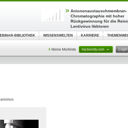
Anionenaustauschmembran-
Chromatographie mit hoher
Rückgewinnung für die Rein
Lentivirus-Vektoren
EBINAR-BIBLIOTHEK
WISSENSWELTEN
KARRIERE
THEMENWE
Meine Merkliste
my.bionity.com
Logi
ganismus.