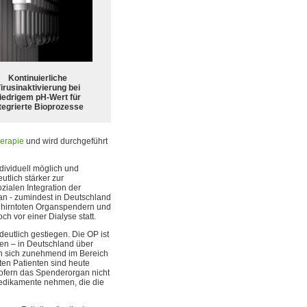
Kontinuierliche
irusinaktivierung bei
iedrigem pH-Wert für
tegrierte Bioprozesse
herapie
und wird durchgeführt
dividuell möglich und
utlich stärker zur
zialen Integration der
gan - zumindest in Deutschland
n hirntoten Organspendern und
h vor einer Dialyse statt.
deutlich gestiegen. Die OP ist
eren – in Deutschland über
gen sich zunehmend im Bereich
ten Patienten sind heute
 sofern das Spenderorgan nicht
Medikamente nehmen, die die