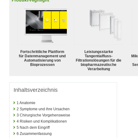
Produkt-Highlight
Fortschrittliche Plattform
Leistungsstarke
für Datenmanagement und
Tangentialfluss-
Mik
Automatisierung von
Filtrationslösungen für die
Bioprozessen
biopharmazeutische
Sen
Verarbeitung
Inhaltsverzeichnis
1
Anatomie
2
Symptome und ihre Ursachen
3
Chirurgische Vorgehensweise
4
Risiken und Komplikationen
5
Nach dem Eingriff
6
Zusammenfassung