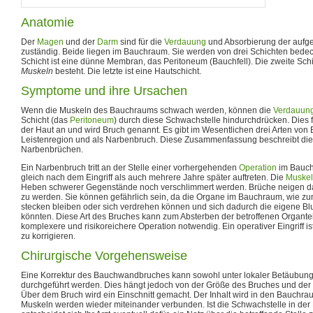
Anatomie
Der
Magen
und der
Darm
sind für die
Verdauung
und Absorbierung der au
zuständig. Beide liegen im Bauchraum. Sie werden von drei Schichten bedeck
Schicht ist eine dünne Membran, das Peritoneum (Bauchfell). Die zweite Schi
Muskeln
besteht. Die letzte ist eine Hautschicht.
Symptome und ihre Ursachen
Wenn die Muskeln des Bauchraums schwach werden, können die
Verdauun
Schicht (das
Peritoneum
) durch diese Schwachstelle hindurchdrücken. Dies f
der Haut an und wird Bruch genannt. Es gibt im Wesentlichen drei Arten von 
Leistenregion und als Narbenbruch. Diese Zusammenfassung beschreibt di
Narbenbrüchen.
Ein Narbenbruch tritt an der Stelle einer vorhergehenden
Operation
im Bauch
gleich nach dem Eingriff als auch mehrere Jahre später auftreten. Die
Muske
Heben schwerer Gegenstände noch verschlimmert werden. Brüche neigen daz
zu werden. Sie können gefährlich sein, da die Organe im Bauchraum, wie zu
stecken bleiben oder sich verdrehen können und sich dadurch die eigene Bl
könnten. Diese Art des Bruches kann zum Absterben der betroffenen Organte
komplexere und risikoreichere Operation notwendig. Ein operativer Eingriff is
zu korrigieren.
Chirurgische Vorgehensweise
Eine Korrektur des Bauchwandbruches kann sowohl unter lokaler Betäubung
durchgeführt werden. Dies hängt jedoch von der Größe des Bruches und der 
Über dem Bruch wird ein Einschnitt gemacht. Der Inhalt wird in den Bauchr
Muskeln werden wieder miteinander verbunden. Ist die Schwachstelle in de