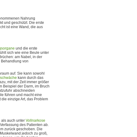
fgenommenen Nahrung
t und geschützt. Die erste
cht ist eine Wand, die aus
gsorgane
und die erste
ühlt sich wie eine Beule unter
Brüchen: am Nabel, in der
e Behandlung von
raum auf. Sie kann sowohl
lschwäche
kann durch das
u, mit der Zeit immer größer
m Beispiel der Darm, im Bruch
utzufuhr abschneiden
ile führen und macht eine
t die einzige Art, das Problem
 als auch unter
Vollnarkose
Verfassung des Patienten ab.
aum zurück geschoben. Die
r Muskelwand jedoch zu groß,