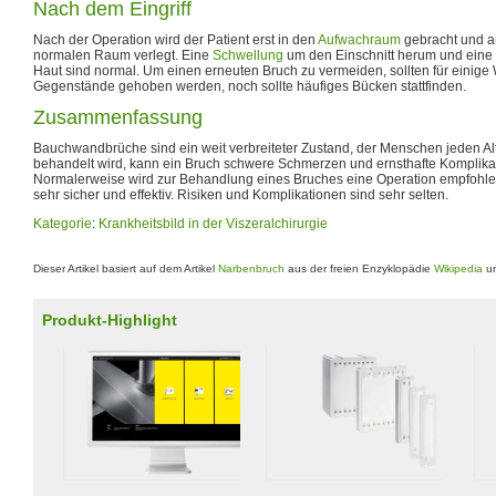
Nach dem Eingriff
Nach der Operation wird der Patient erst in den
Aufwachraum
gebracht und a
normalen Raum verlegt. Eine
Schwellung
um den Einschnitt herum und eine 
Haut sind normal. Um einen erneuten Bruch zu vermeiden, sollten für eini
Gegenstände gehoben werden, noch sollte häufiges Bücken stattfinden.
Zusammenfassung
Bauchwandbrüche sind ein weit verbreiteter Zustand, der Menschen jeden Alters
behandelt wird, kann ein Bruch schwere Schmerzen und ernsthafte Komplika
Normalerweise wird zur Behandlung eines Bruches eine Operation empfohlen
sehr sicher und effektiv. Risiken und Komplikationen sind sehr selten.
Kategorie
:
Krankheitsbild in der Viszeralchirurgie
Dieser Artikel basiert auf dem Artikel
Narbenbruch
aus der freien Enzyklopädie
Wikipedia
un
Produkt-Highlight