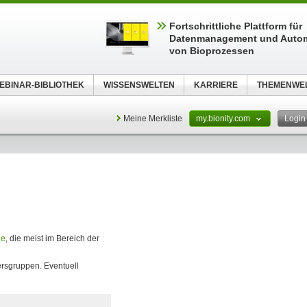
Fortschrittliche Plattform für
Datenmanagement und Autom
von Bioprozessen
EBINAR-BIBLIOTHEK
WISSENSWELTEN
KARRIERE
THEMENWE
Meine Merkliste
my.bionity.com
Logi
ie
, die meist im Bereich der
ersgruppen. Eventuell