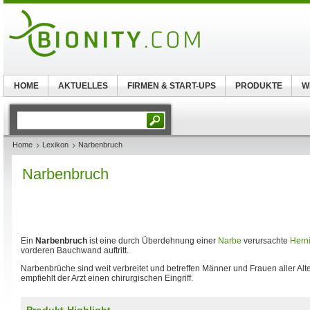
HOME
AKTUELLES
FIRMEN & START-UPS
PRODUKTE
W
Home
Lexikon
Narbenbruch
Narbenbruch
Ein
Narbenbruch
ist eine durch Überdehnung einer
Narbe
verursachte
Hern
vorderen Bauchwand auftritt.
Narbenbrüche sind weit verbreitet und betreffen Männer und Frauen aller Alt
empfiehlt der Arzt einen chirurgischen Eingriff.