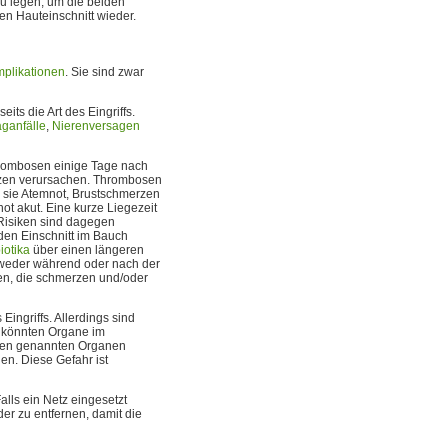
 zu legen, um die beiden
en Hauteinschnitt wieder.
plikationen
. Sie sind zwar
its die Art des Eingriffs.
ganfälle
,
Nierenversagen
rombosen einige Tage nach
erzen verursachen. Thrombosen
 sie Atemnot, Brustschmerzen
t akut. Eine kurze Liegezeit
 Risiken sind dagegen
en Einschnitt im Bauch
iotika
über einen längeren
tweder während oder nach der
ben, die schmerzen und/oder
ingriffs. Allerdings sind
Es könnten Organe im
 den genannten Organen
n. Diese Gefahr ist
alls ein Netz eingesetzt
der zu entfernen, damit die