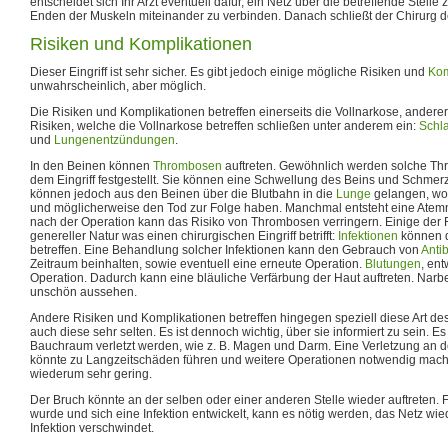
entscheidet sich Ihr Arzt eventuell dafür, ein Netz über die betreffende Stelle
Enden der Muskeln miteinander zu verbinden. Danach schließt der Chirurg d
Risiken und Komplikationen
Dieser Eingriff ist sehr sicher. Es gibt jedoch einige mögliche Risiken und
Kom
unwahrscheinlich, aber möglich.
Die Risiken und Komplikationen betreffen einerseits die Vollnarkose, andererse
Risiken, welche die Vollnarkose betreffen schließen unter anderem ein:
Schla
und
Lungenentzündungen
.
In den Beinen können
Thrombosen
auftreten. Gewöhnlich werden solche Th
dem Eingriff festgestellt. Sie können eine Schwellung des Beins und Schm
können jedoch aus den Beinen über die Blutbahn in die
Lunge
gelangen, wo
und möglicherweise den Tod zur Folge haben. Manchmal entsteht eine Atemno
nach der Operation kann das Risiko von Thrombosen verringern. Einige der
genereller Natur was einen chirurgischen Eingriff betrifft:
Infektionen
können d
betreffen. Eine Behandlung solcher Infektionen kann den Gebrauch von
Antib
Zeitraum beinhalten, sowie eventuell eine erneute Operation.
Blutungen
, en
Operation. Dadurch kann eine bläuliche Verfärbung der Haut auftreten. Nar
unschön aussehen.
Andere Risiken und Komplikationen betreffen hingegen speziell diese Art des E
auch diese sehr selten. Es ist dennoch wichtig, über sie informiert zu sein. 
Bauchraum verletzt werden, wie z. B. Magen und Darm. Eine Verletzung an
könnte zu Langzeitschäden führen und weitere Operationen notwendig mache
wiederum sehr gering.
Der Bruch könnte an der selben oder einer anderen Stelle wieder auftreten. F
wurde und sich eine Infektion entwickelt, kann es nötig werden, das Netz wie
Infektion verschwindet.