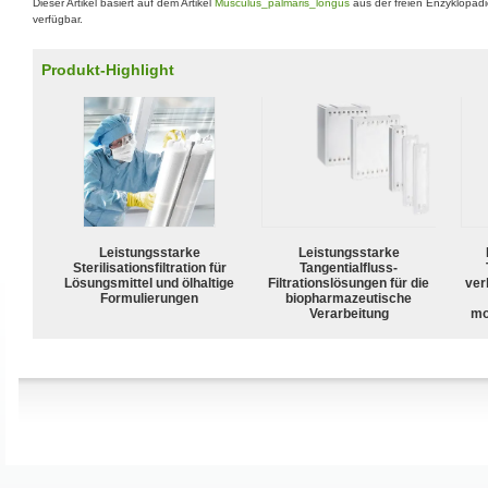
Dieser Artikel basiert auf dem Artikel
Musculus_palmaris_longus
aus der freien Enzyklopäd
verfügbar.
Produkt-Highlight
Leistungsstarke
Leistungsstarke
Sterilisationsfiltration für
Tangentialfluss-
Lösungsmittel und ölhaltige
Filtrationslösungen für die
ver
Formulierungen
biopharmazeutische
Verarbeitung
mo