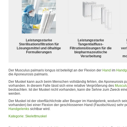
Leistungsstarke
Leistungsstarke
Sterilisationsfiltration für
Tangentialfluss-
Lösungsmittel und ölhaltige
Filtrationslösungen für die
ver
Formulierungen
biopharmazeutische
Verarbeitung
mo
Der Musculus palmaris longus ist beteiligt an der Flexion der
Hand
im
Handg
die Aponeurosis palmaris.
Der Muskel kann auch beim Menschen vollständig fehlen, die Aponeurosis pa
vorhanden. In diesem Falle lässt sich eine relative Vergrößerung des
Musculu
beobachten. Ist der Muskel nicht vorhanden, kann die Sehne zum Zweck einer
werden.
Der Muskel ist der oberflächlichste aller Beuger im Handgelenk, wodurch se
vorhanden) bei einer Flexion der geschlossenen Hand (Faustschluss) sehr pr
Handgelenks
sichtbar wird.
Kategorie
:
Skelettmuskel