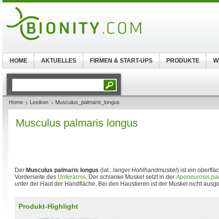
HOME
AKTUELLES
FIRMEN & START-UPS
PRODUKTE
W
Home
Lexikon
Musculus_palmaris_longus
Musculus palmaris longus
Der
Musculus palmaris longus
(lat.:
langer Hohlhandmuskel
) ist ein oberfl
Vorderseite des
Unterarms
. Der schlanke Muskel setzt in der
Aponeurosis pa
unter der Haut der Handfläche. Bei den Haustieren ist der Muskel nicht ausge
Produkt-Highlight