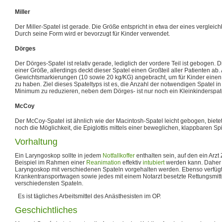
Miller
Der Miller-Spatel ist gerade. Die Größe entspricht in etwa der eines verglei
Durch seine Form wird er bevorzugt für Kinder verwendet.
Dörges
Der Dörges-Spatel ist relativ gerade, lediglich der vordere Teil ist gebogen. D
einer Größe, allerdings deckt dieser Spatel einen Großteil aller Patienten ab.
Gewichtsmarkierungen (10 sowie 20 kg/KG) angebracht, um für Kinder einen Ri
zu haben. Ziel dieses Spateltyps ist es, die Anzahl der notwendigen Spatel i
Minimum zu reduzieren, neben dem Dörges- ist nur noch ein Kleinkinderspat
McCoy
Der McCoy-Spatel ist ähnlich wie der Macintosh-Spatel leicht gebogen, biete
noch die Möglichkeit, die Epiglottis mittels einer beweglichen, klappbaren S
Vorhaltung
Ein Laryngoskop sollte in jedem
Notfallkoffer
enthalten sein, auf den ein Arzt 
Beispiel im Rahmen einer
Reanimation
effektiv
intubiert
werden kann. Daher so
Laryngoskop mit verschiedenen Spateln vorgehalten werden. Ebenso verfügt
Krankentransportwagen sowie jedes mit einem Notarzt besetzte Rettungsmitt
verschiedensten Spateln.
Es ist tägliches Arbeitsmittel des Anästhesisten im OP.
Geschichtliches