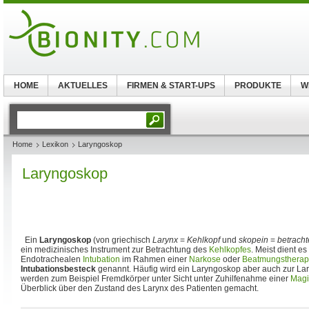
HOME
AKTUELLES
FIRMEN & START-UPS
PRODUKTE
W
Home
Lexikon
Laryngoskop
Laryngoskop
Ein
Laryngoskop
(von griechisch
Larynx
=
Kehlkopf
und
skopein
=
betrach
ein medizinisches Instrument zur Betrachtung des
Kehlkopfes
. Meist dient es 
Endotrachealen
Intubation
im Rahmen einer
Narkose
oder
Beatmungstherap
Intubationsbesteck
genannt. Häufig wird ein Laryngoskop aber auch zur La
werden zum Beispiel Fremdkörper unter Sicht unter Zuhilfenahme einer
Magi
Überblick über den Zustand des Larynx des Patienten gemacht.