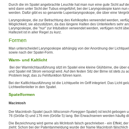
Durch die im Spatel angebrachte Leuchte hat man nun eine gute Sicht auf d
wird dann unter Sicht der Tubus eingeführt, bei der Laryngoskopie kann nun 
werden. Dafür gibt es so genannte Lupenlaryngoskope, die über eine Vergrö
Laryngoskope, die zur Betrachtung des Kehlkopfes verwendet werden, verfüg
Möglichkeit, sie abzustützen, da das längere Halten des Unterkiefers sehr 
Laryngoskope, die "nur" zur Intubation verwendet werden, verfügen nicht übe
Haltezeit ist in aller Regel zu kurz.
Formen
Man unterscheidet Laryngoskope abhängig von der Anordnung der Lichtquell
sowie nach der Spatel-Form.
Warm- und Kaltlicht
Bei der Warmlichtausführung sitzt im Spatel eine kleine Glühbirne, die über 
und Spatel mit Strom versorgt wird. Auf den festen Sitz der Birne ist stets zu a
Problem liegt, das zu Fehlfunktion führen kann.
Bei der Kaltlichtausführung ist die Lichtquelle im Griff integriert. Das Licht ge
Lichtwellenleiter in den Spatel.
Spatelformen
Macintosh
Der Macintosh-Spatel (auch
Wisconsin-Foregger
-Spatel) ist leicht gebogen
76 (Größe 0) und 176 mm (Größe 5) lang. Bei Erwachsenen werden häufig d
Die Bezeichnung wird gerne als McIntosh falsch geschrieben - ein Effekt, der
zieht: Schon bei der Patentanmeldung wurde der Name Macintosh fälschlich