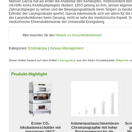
Manuel García hat als erster die Anatomie des Kehlkopfes, insbesondere den
mit Hilfe eines Kehlkopfspiegels studiert. 1855 gelang es ihm, seinen eigen
Zahnarztspiegel zu sehen und die Bewegungsabläufe beim Singen zu beobac
Erfinder der Laryngoskopie geehrt. Garcia interessierte sich vor allem für di
der Larynxfunktionen beim Gesang, nicht so sehr der medizinische Aspekt. De
medizinische Ehrendoktorwürde der Universität Königsberg.
Bitte beachten Sie den
Hinweis zu Gesundheitsthemen
!
Kategorien:
Endoskopie
|
Airway-Management
Dieser Artikel basiert auf dem Artikel
Laryngoskop
aus der freien Enzyklopädie
Wikipedia
un
Produkt-Highlight
Erster CO₂
Anionenaustauschmembran-
Scr
Inkubationsschüttler mit
Chromatographie mit hoher
g
integrierter 180°C
Rückgewinnung für die
Mu