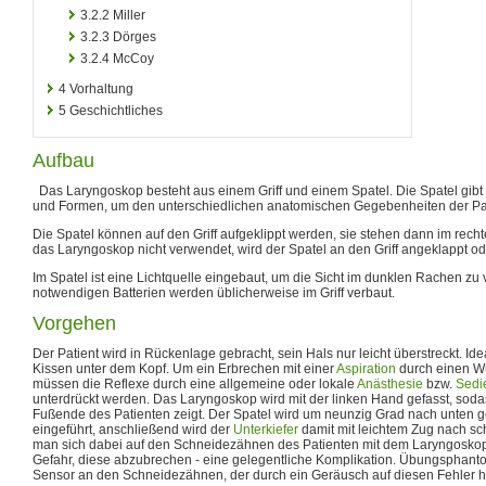
3.2.2
Miller
3.2.3
Dörges
3.2.4
McCoy
4
Vorhaltung
5
Geschichtliches
Aufbau
Das Laryngoskop besteht aus einem Griff und einem Spatel. Die Spatel gibt
und Formen, um den unterschiedlichen anatomischen Gegebenheiten der Pat
Die Spatel können auf den Griff aufgeklippt werden, sie stehen dann im recht
das Laryngoskop nicht verwendet, wird der Spatel an den Griff angeklappt
Im Spatel ist eine Lichtquelle eingebaut, um die Sicht im dunklen Rachen zu
notwendigen Batterien werden üblicherweise im Griff verbaut.
Vorgehen
Der Patient wird in Rückenlage gebracht, sein Hals nur leicht überstreckt. Idea
Kissen unter dem Kopf. Um ein Erbrechen mit einer
Aspiration
durch einen Wü
müssen die Reflexe durch eine allgemeine oder lokale
Anästhesie
bzw.
Sedi
unterdrückt werden. Das Laryngoskop wird mit der linken Hand gefasst, soda
Fußende des Patienten zeigt. Der Spatel wird um neunzig Grad nach unten 
eingeführt, anschließend wird der
Unterkiefer
damit mit leichtem Zug nach sc
man sich dabei auf den Schneidezähnen des Patienten mit dem Laryngoskop-
Gefahr, diese abzubrechen - eine gelegentliche Komplikation. Übungsphant
Sensor an den Schneidezähnen, der durch ein Geräusch auf diesen Fehler h