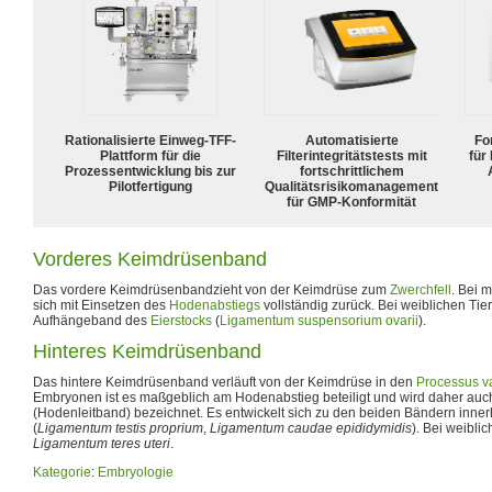
Rationalisierte Einweg-TFF-
Automatisierte
For
Plattform für die
Filterintegritätstests mit
für
Prozessentwicklung bis zur
fortschrittlichem
Pilotfertigung
Qualitätsrisikomanagement
für GMP-Konformität
Vorderes Keimdrüsenband
Das vordere Keimdrüsenbandzieht von der Keimdrüse zum
Zwerchfell
. Bei 
sich mit Einsetzen des
Hodenabstiegs
vollständig zurück. Bei weiblichen Tier
Aufhängeband des
Eierstocks
(
Ligamentum suspensorium ovarii
).
Hinteres Keimdrüsenband
Das hintere Keimdrüsenband verläuft von der Keimdrüse in den
Processus va
Embryonen ist es maßgeblich am Hodenabstieg beteiligt und wird daher auc
(Hodenleitband) bezeichnet. Es entwickelt sich zu den beiden Bändern inn
(
Ligamentum testis proprium
,
Ligamentum caudae epididymidis
). Bei weibli
Ligamentum teres uteri
.
Kategorie
:
Embryologie