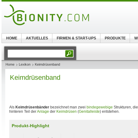
HOME
AKTUELLES
FIRMEN & START-UPS
PRODUKTE
W
Home
Lexikon
Keimdrüsenband
Keimdrüsenband
Als
Keimdrüsenbänder
bezeichnet man zwei
bindegewebige
Strukturen, di
hinteren Teil der
Anlage
der
Keimdrüsen
(
Genitalleiste
) entstehen.
Produkt-Highlight