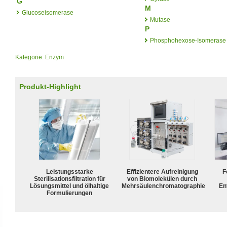
G
M
Glucoseisomerase
Mutase
P
Phosphohexose-Isomerase
Kategorie
:
Enzym
Produkt-Highlight
Leistungsstarke
Effizientere Aufreinigung
F
Sterilisationsfiltration für
von Biomolekülen durch
Lösungsmittel und ölhaltige
Mehrsäulenchromatographie
En
Formulierungen