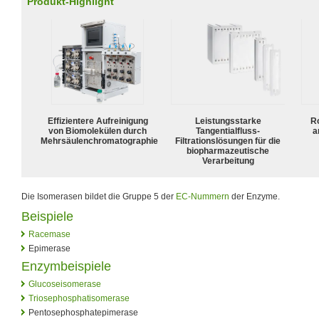
Produkt-Highlight
Effizientere Aufreinigung
Leistungsstarke
R
von Biomolekülen durch
Tangentialfluss-
a
Mehrsäulenchromatographie
Filtrationslösungen für die
biopharmazeutische
Verarbeitung
Die Isomerasen bildet die Gruppe 5 der
EC-Nummern
der Enzyme.
Beispiele
Racemase
Epimerase
Enzymbeispiele
Glucoseisomerase
Triosephosphatisomerase
Pentosephosphatepimerase