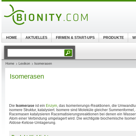
HOME
AKTUELLES
FIRMEN & START-UPS
PRODUKTE
W
Home
Lexikon
Isomerasen
Isomerasen
Die
Isomerase
ist ein
Enzym
, das Isomerierungs-Reaktionen, die Umwandlun
isomere Struktur, katalysiert. Isomere sind Moleküle gleicher Summenformel, 
Racemasen katalysieren Racematisierungsreaktionen bei denen ein Wasserst
Atom einer Verbindung umgelagert wird. Die wichtigste biochemische Isomeris
Aldose-Ketose-Umlagerung.