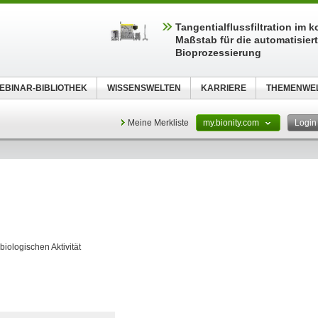
Tangentialflussfiltration im 
Maßstab für die automatisier
Bioprozessierung
EBINAR-BIBLIOTHEK
WISSENSWELTEN
KARRIERE
THEMENWE
Meine Merkliste
my.bionity.com
Logi
iologischen Aktivität