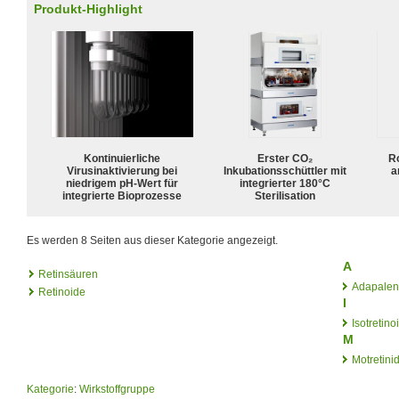
Produkt-Highlight
Kontinuierliche
Erster CO₂
R
Virusinaktivierung bei
Inkubationsschüttler mit
a
niedrigem pH-Wert für
integrierter 180°C
integrierte Bioprozesse
Sterilisation
Es werden 8 Seiten aus dieser Kategorie angezeigt.
A
Retinsäuren
Adapalen
Retinoide
I
Isotretino
M
Motretini
Kategorie
:
Wirkstoffgruppe