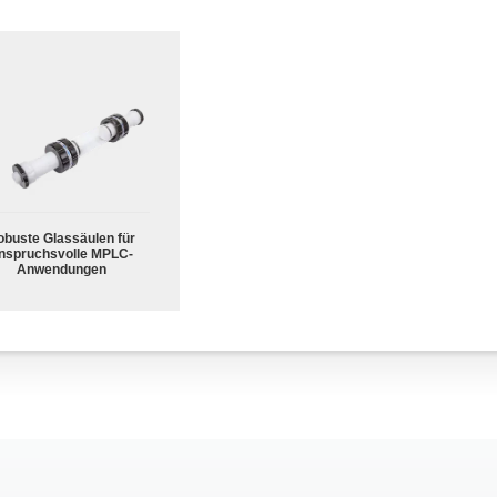
obuste Glassäulen für
nspruchsvolle MPLC-
Anwendungen