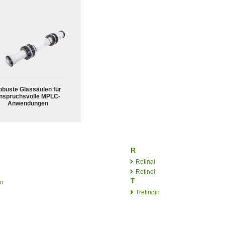
obuste Glassäulen für
nspruchsvolle MPLC-
Anwendungen
R
Retinal
Retinol
T
in
Tretinoin
d