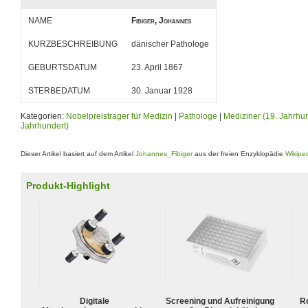
NAME
Fibiger, Johannes
KURZBESCHREIBUNG
dänischer Pathologe
GEBURTSDATUM
23. April 1867
STERBEDATUM
30. Januar 1928
Kategorien:
Nobelpreisträger für Medizin
|
Pathologe
|
Mediziner (19. Jahrhu
Jahrhundert)
Dieser Artikel basiert auf dem Artikel
Johannes_Fibiger
aus der freien Enzyklopädie
Wikipe
Produkt-Highlight
Digitale
Screening und Aufreinigung
R