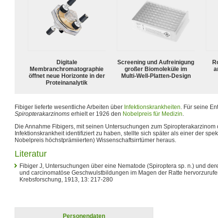
Digitale
Screening und Aufreinigung
R
Membranchromatographie
großer Biomoleküle im
a
öffnet neue Horizonte in der
Multi-Well-Platten-Design
Proteinanalytik
Fibiger lieferte wesentliche Arbeiten über
Infektionskrankheiten
. Für seine E
Spiropterakarzinoms
erhielt er 1926 den
Nobelpreis für Medizin
.
Die Annahme Fibigers, mit seinen Untersuchungen zum Spiropterakarzinom 
Infektionskrankheit identifiziert zu haben, stellte sich später als einer der sp
Nobelpreis höchstprämiierten) Wissenschaftsirrtümer heraus.
Literatur
Fibiger J, Untersuchungen über eine Nematode (Spiroptera sp. n.) und der
und carcinomatöse Geschwulstbildungen im Magen der Ratte hervorzurufen, 
Krebsforschung, 1913, 13: 217-280
Personendaten