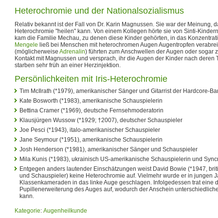
Heterochromie und der Nationalsozialismus
Relativ bekannt ist der Fall von Dr. Karin Magnussen. Sie war der Meinung
Heterochromie "heilen" kann. Von einem Kollegen hörte sie von Sinti-Kinder
kam die Familie Mechau, zu denen diese Kinder gehörten, in das Konzentrat
Mengele
ließ bei Menschen mit heterochromen Augen Augentropfen verabre
(möglicherweise
Adrenalin
) führten zum Anschwellen der Augen oder sogar 
Kontakt mit Magnussen und versprach, ihr die Augen der Kinder nach deren 
starben sehr früh an einer Herzinjektion.
Persönlichkeiten mit Iris-Heterochromie
Tim McIlrath (*1979), amerikanischer Sänger und Gitarrist der Hardcore-Ba
Kate Bosworth (*1983), amerikanische Schauspielerin
Bettina Cramer (*1969), deutsche Fernsehmoderatorin
Klausjürgen Wussow (*1929; †2007), deutscher Schauspieler
Joe Pesci (*1943), italo-amerikanischer Schauspieler
Jane Seymour (*1951), amerikanische Schauspielerin
Josh Henderson (*1981), amerikanischer Sänger und Schauspieler
Mila Kunis (*1983), ukrainisch US-amerikanische Schauspielerin und Sync
Entgegen anders lautender Einschätzungen weist David Bowie (*1947, brit
und Schauspieler) keine Heterochromie auf. Vielmehr wurde er in jungen 
Klassenkameraden in das linke Auge geschlagen. Infolgedessen trat eine 
Pupillenerweiterung des Auges auf, wodurch der Anschein unterschiedliche
kann.
Kategorie
:
Augenheilkunde