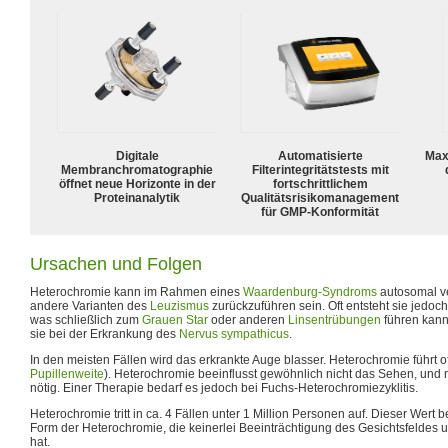
Digitale
Automatisierte
Max
Membranchromatographie
Filterintegritätstests mit
öffnet neue Horizonte in der
fortschrittlichem
Proteinanalytik
Qualitätsrisikomanagement
für GMP-Konformität
Ursachen und Folgen
Heterochromie kann im Rahmen eines
Waardenburg-Syndroms
autosomal ve
andere Varianten des
Leuzismus
zurückzuführen sein. Oft entsteht sie jedoc
was schließlich zum
Grauen Star
oder anderen
Linsentrübungen
führen kann.
sie bei der Erkrankung des
Nervus sympathicus
.
In den meisten Fällen wird das erkrankte Auge blasser. Heterochromie führt o
Pupillenweite
). Heterochromie beeinflusst gewöhnlich nicht das Sehen, und
nötig. Einer Therapie bedarf es jedoch bei Fuchs-Heterochromiezyklitis.
Heterochromie tritt in ca. 4 Fällen unter 1 Million Personen auf. Dieser Wert b
Form der Heterochromie, die keinerlei Beeinträchtigung des Gesichtsfeldes 
hat.