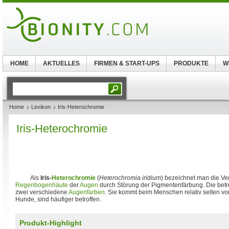
HOME
AKTUELLES
FIRMEN & START-UPS
PRODUKTE
W
Home
Lexikon
Iris-Heterochromie
Iris-Heterochromie
Als
Iris-
Heterochromie
(
Heterochromia iridium
) bezeichnet man die Ve
Regenbogenhäute
der
Augen
durch Störung der Pigmentenfärbung. Die betro
zwei verschiedene
Augenfarben
. Sie kommt beim Menschen relativ selten vor
Hunde, sind häufiger betroffen.
Produkt-Highlight