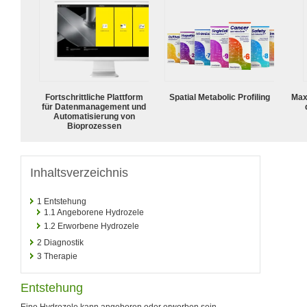
Fortschrittliche Plattform
Spatial Metabolic Profiling
Max
für Datenmanagement und
Automatisierung von
Bioprozessen
Inhaltsverzeichnis
1
Entstehung
1.1
Angeborene Hydrozele
1.2
Erworbene Hydrozele
2
Diagnostik
3
Therapie
Entstehung
Eine Hydrozele kann angeboren oder erworben sein.