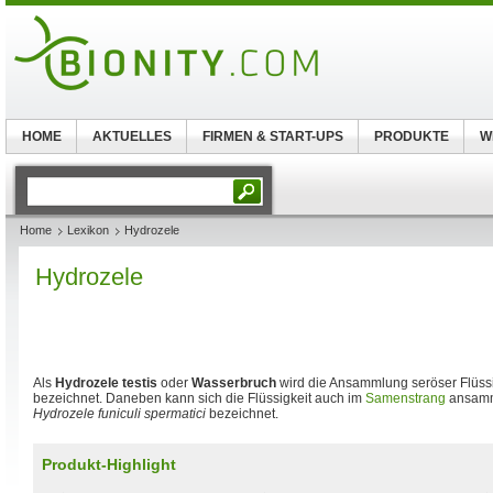
HOME
AKTUELLES
FIRMEN & START-UPS
PRODUKTE
W
Home
Lexikon
Hydrozele
Hydrozele
Als
Hydrozele testis
oder
Wasserbruch
wird die Ansammlung seröser Flüssi
bezeichnet. Daneben kann sich die Flüssigkeit auch im
Samenstrang
ansamme
Hydrozele funiculi spermatici
bezeichnet.
Produkt-Highlight