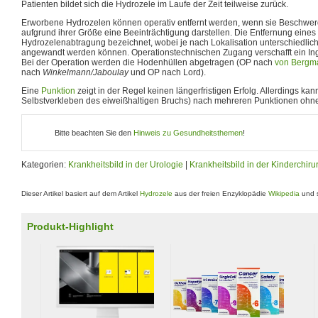
Patienten bildet sich die Hydrozele im Laufe der Zeit teilweise zurück.
Erworbene Hydrozelen können operativ entfernt werden, wenn sie Beschwe
aufgrund ihrer Größe eine Beeinträchtigung darstellen. Die Entfernung eine
Hydrozelenabtragung bezeichnet, wobei je nach Lokalisation unterschiedlic
angewandt werden können. Operationstechnischen Zugang verschafft ein Ingui
Bei der Operation werden die Hodenhüllen abgetragen (OP nach
von Bergm
nach
Winkelmann/Jaboulay
und OP nach Lord).
Eine
Punktion
zeigt in der Regel keinen längerfristigen Erfolg. Allerdings ka
Selbstverkleben des eiweißhaltigen Bruchs) nach mehreren Punktionen ohne o
Bitte beachten Sie den
Hinweis zu Gesundheitsthemen
!
Kategorien:
Krankheitsbild in der Urologie
|
Krankheitsbild in der Kinderchiru
Dieser Artikel basiert auf dem Artikel
Hydrozele
aus der freien Enzyklopädie
Wikipedia
und s
Produkt-Highlight