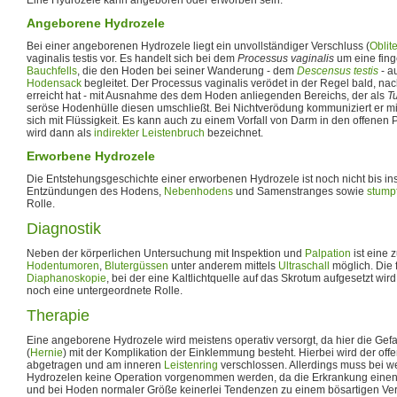
Angeborene Hydrozele
Bei einer angeborenen Hydrozele liegt ein unvollständiger Verschluss (
Oblit
vaginalis testis vor. Es handelt sich bei dem
Processus vaginalis
um eine fing
Bauchfells
, die den Hoden bei seiner Wanderung - dem
Descensus testis
- a
Hodensack
begleitet. Der Processus vaginalis verödet in der Regel bald, 
erreicht hat - mit Ausnahme des dem Hoden anliegenden Bereichs, der als
Tu
seröse Hodenhülle diesen umschließt. Bei Nichtverödung kommuniziert er mi
sich mit Flüssigkeit. Es kann auch zu einem Vorfall von Darm in den offene
wird dann als
indirekter Leistenbruch
bezeichnet.
Erworbene Hydrozele
Die Entstehungsgeschichte einer erworbenen Hydrozele ist noch nicht bis ins 
Entzündungen des Hodens,
Nebenhodens
und Samenstranges sowie
stump
Rolle.
Diagnostik
Neben der körperlichen Untersuchung mit Inspektion und
Palpation
ist eine 
Hodentumoren
,
Blutergüssen
unter anderem mittels
Ultraschall
möglich. Die
Diaphanoskopie
, bei der eine Kaltlichtquelle auf das Skrotum aufgesetzt wird,
noch eine untergeordnete Rolle.
Therapie
Eine angeborene Hydrozele wird meistens operativ versorgt, da hier die Gef
(
Hernie
) mit der Komplikation der Einklemmung besteht. Hierbei wird der off
abgetragen und am inneren
Leistenring
verschlossen. Allerdings muss bei w
Hydrozelen keine Operation vorgenommen werden, da die Erkrankung einen g
und bei Hoden normaler Größe keinerlei Tendenzen zu einem bösartigen Verla