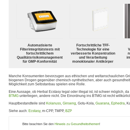
Automatisierte
Fortschrittliche TFF-
Filterintegritätstests mit
Technologie für eine
V
fortschrittlichem
verbesserte Konzentration
n
Qualitätsrisikomanagement
und Verarbeitung
in
für GMP-Konformität
monoklonaler Antikörper
Manche Konsumenten bevorzugen aus ethischen und weltanschaulichen Gr
biogenen Drogen gegenüber chemisch-synthetischen, aber auch gesundheit
Möglichkeit zum Selbstanbau spielen eine Rolle.
Eine Aussage, ob Herbal Ecstasy legal oder illegal ist, ist schwer möglich, 
BTMG
unterliegen, andere nicht. Die Einordnung ins BTMG ist recht willkürlic
Hauptbestandteile sind
Kolanuss
,
Ginseng
, Gotu-Kola,
Guarana
,
Ephedra
, 
Siehe auch:
Ecstasy
, m-CPP, TMPP,
BZP
Bitte beachten Sie den
Hinweis zu Gesundheitsthemen
!