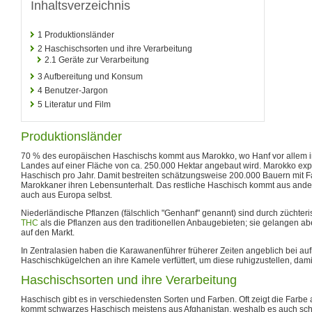
Inhaltsverzeichnis
1
Produktionsländer
2
Haschischsorten und ihre Verarbeitung
2.1
Geräte zur Verarbeitung
3
Aufbereitung und Konsum
4
Benutzer-Jargon
5
Literatur und Film
Produktionsländer
70 % des europäischen Haschischs kommt aus Marokko, wo Hanf vor allem i
Landes auf einer Fläche von ca. 250.000 Hektar angebaut wird. Marokko exp
Haschisch pro Jahr. Damit bestreiten schätzungsweise 200.000 Bauern mit Fam
Marokkaner ihren Lebensunterhalt. Das restliche Haschisch kommt aus an
auch aus Europa selbst.
Niederländische Pflanzen (fälschlich "Genhanf" genannt) sind durch züchteri
THC
als die Pflanzen aus den traditionellen Anbaugebieten; sie gelangen ab
auf den Markt.
In Zentralasien haben die Karawanenführer früherer Zeiten angeblich bei
Haschischkügelchen an ihre Kamele verfüttert, um diese ruhigzustellen, dami
Haschischsorten und ihre Verarbeitung
Haschisch gibt es in verschiedensten Sorten und Farben. Oft zeigt die Farbe
kommt schwarzes Haschisch meistens aus Afghanistan, weshalb es auch sc