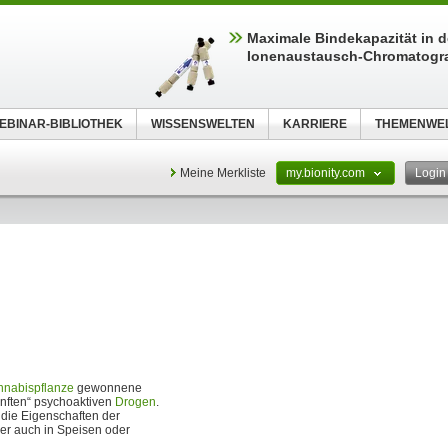
Maximale Bindekapazität in d
Ionenaustausch-Chromatogr
EBINAR-BIBLIOTHEK
WISSENSWELTEN
KARRIERE
THEMENWE
Meine Merkliste
my.bionity.com
Logi
nabispflanze
gewonnene
anften“ psychoaktiven
Drogen
.
die Eigenschaften der
ber auch in Speisen oder