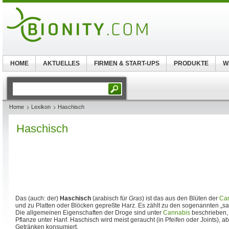
HOME
AKTUELLES
FIRMEN & START-UPS
PRODUKTE
W
Home
Lexikon
Haschisch
Haschisch
Das (auch: der)
Haschisch
(arabisch für
Gras
) ist das aus den Blüten der
Can
und zu Platten oder Blöcken gepreßte Harz. Es zählt zu den sogenannten „s
Die allgemeinen Eigenschaften der Droge sind unter
Cannabis
beschrieben, 
Pflanze unter Hanf. Haschisch wird meist geraucht (in Pfeifen oder Joints), a
Getränken konsumiert.