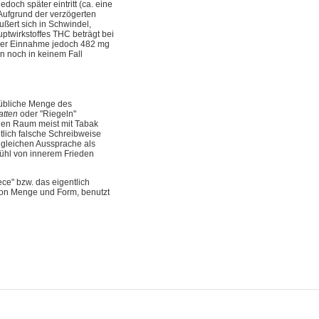
doch später eintritt (ca. eine
ufgrund der verzögerten
ßert sich in Schwindel,
ptwirkstoffes THC beträgt bei
aler Einnahme jedoch 482 mg
en noch in keinem Fall
lsübliche Menge des
atten
oder "Riegeln"
chen Raum meist mit Tabak
ntlich falsche Schreibweise
r gleichen Aussprache als
ühl von innerem Frieden
ece" bzw. das eigentlich
von Menge und Form, benutzt