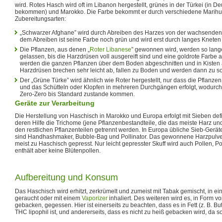
wird. Rotes Hasch wird oft im Libanon hergestellt, grünes in der Türkei (in 
bekommen) und Marokko. Die Farbe bekommt er durch verschiedene Marihu
Zubereitungsarten:
„Schwarzer Afghane” wird durch Abreiben des Harzes von der wachsende
dem Abreiben ist seine Farbe noch grün und wird erst durch langes Kneten
Die Pflanzen, aus denen „
Roter Libanese
” gewonnen wird, werden so lang
gelassen, bis die Harzdrüsen voll ausgereift sind und eine goldrote Far
werden die ganzen Pflanzen über dem Boden abgeschnitten und in Kisten a
Harzdrüsen brechen sehr leicht ab, fallen zu Boden und werden dann zu s
Der „Grüne Türke” wird ähnlich wie Roter hergestellt, nur dass die Pflanzen
und das Schütteln oder Klopfen in mehreren Durchgängen erfolgt, wodurch 
Zero-Zero bis Standard zustande kommen.
Geräte zur Verarbeitung
Die Herstellung von Haschisch in Marokko und Europa erfolgt mit Sieben def
deren Hilfe die Trichome (jene Pflanzenbestandteile, die das meiste Harz un
den restlichen Pflanzenteilen getrennt werden. In Europa übliche Sieb-Gerät
sind Handhashmaker, Bubble-Bag und Pollinator. Das gewonnene Harzpulve
meist zu Haschisch gepresst. Nur leicht gepresster Skuff wird auch Pollen, 
enthält aber keine Blütenpollen.
Aufbereitung und Konsum
Das Haschisch wird erhitzt, zerkrümelt und zumeist mit Tabak gemischt, in e
geraucht oder mit einem
Vaporizer
inhaliert. Des weiteren wird es, in Form 
gebacken, gegessen. Hier ist einerseits zu beachten, dass es in Fett (z. B. B
THC lipophil ist, und andererseits, dass es nicht zu heiß gebacken wird, da s