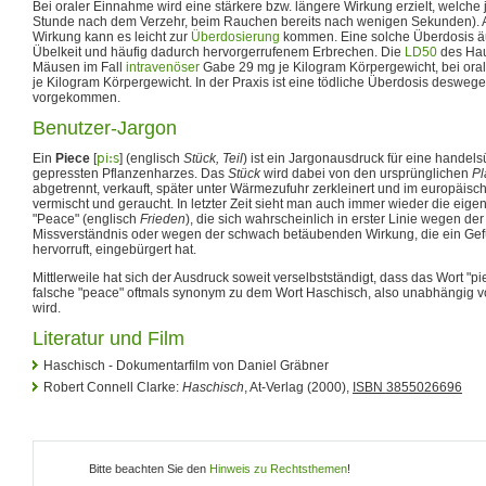
Bei oraler Einnahme wird eine stärkere bzw. längere Wirkung erzielt, welche je
Stunde nach dem Verzehr, beim Rauchen bereits nach wenigen Sekunden). A
Wirkung kann es leicht zur
Überdosierung
kommen. Eine solche Überdosis äu
Übelkeit und häufig dadurch hervorgerrufenem Erbrechen. Die
LD50
des Hau
Mäusen im Fall
intravenöser
Gabe 29 mg je Kilogram Körpergewicht, bei or
je Kilogram Körpergewicht. In der Praxis ist eine tödliche Überdosis desweg
vorgekommen.
Benutzer-Jargon
Ein
Piece
[
pi:s
] (englisch
Stück, Teil
) ist ein Jargonausdruck für eine hande
gepressten Pflanzenharzes. Das
Stück
wird dabei von den ursprünglichen
Pl
abgetrennt, verkauft, später unter Wärmezufuhr zerkleinert und im europäis
vermischt und geraucht. In letzter Zeit sieht man auch immer wieder die eige
"Peace" (englisch
Frieden
), die sich wahrscheinlich in erster Linie wegen de
Missverständnis oder wegen der schwach betäubenden Wirkung, die ein Gef
hervorruft, eingebürgert hat.
Mittlerweile hat sich der Ausdruck soweit verselbstständigt, dass das Wort "pi
falsche "peace" oftmals synonym zu dem Wort Haschisch, also unabhängig 
wird.
Literatur und Film
Haschisch - Dokumentarfilm von Daniel Gräbner
Robert Connell Clarke:
Haschisch
, At-Verlag (2000),
ISBN 3855026696
Bitte beachten Sie den
Hinweis zu Rechtsthemen
!