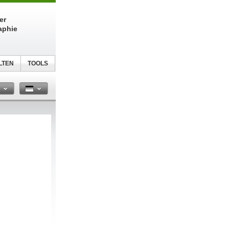
er
aphie
LTEN
TOOLS
n