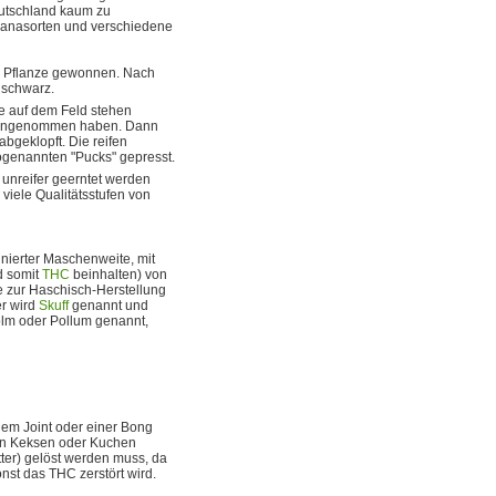
Deutschland kaum zu
anasorten und verschiedene
n Pflanze gewonnen. Nach
 schwarz.
e auf dem Feld stehen
be angenommen haben. Dann
bgeklopft. Die reifen
ogenannten "Pucks" gepresst.
 unreifer geerntet werden
viele Qualitätsstufen von
inierter Maschenweite, mit
d somit
THC
beinhalten) von
e zur Haschisch-Herstellung
r wird
Skuff
genannt und
Polm oder Pollum genannt,
inem Joint oder einer Bong
von Keksen oder Kuchen
utter) gelöst werden muss, da
onst das THC zerstört wird.