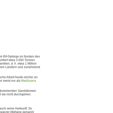
m Rif-Gebirge im Norden des
ortiert etwa 3.000 Tonnen
ilien, d. h. etwa 1 Million
deren Ländern und zunehmend
sche Arbeit heute reicher an
er meist nur als
Marihuana
 aufkommenden Sandstürmen
t sie nicht durchgehen.
 auch seine Herkunft. So
hwarzer Afghane genannt