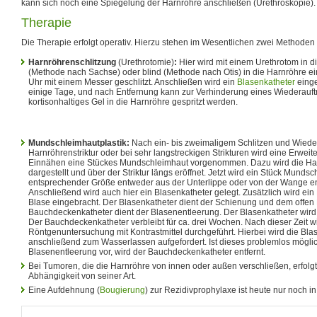
kann sich noch eine Spiegelung der Harnröhre anschließen (Urethroskopie).
Therapie
Die Therapie erfolgt operativ. Hierzu stehen im Wesentlichen zwei Methode
Harnröhrenschlitzung
(Urethrotomie)
:
Hier wird mit einem Urethrotom in d
(Methode nach Sachse) oder blind (Methode nach Otis) in die Harnröhre e
Uhr mit einem Messer geschlitzt. Anschließen wird ein
Blasenkatheter
einge
einige Tage, und nach Entfernung kann zur Verhinderung eines Wiederauftr
kortisonhaltiges Gel in die Harnröhre gespritzt werden.
Mundschleimhautplastik:
Nach ein- bis zweimaligem Schlitzen und Wieder
Harnröhrenstriktur oder bei sehr langstreckigen Strikturen wird eine Erwei
Einnähen eine Stückes Mundschleimhaut vorgenommen. Dazu wird die Ha
dargestellt und über der Striktur längs eröffnet. Jetzt wird ein Stück Munds
entsprechender Größe entweder aus der Unterlippe oder von der Wange 
Anschließend wird auch hier ein Blasenkatheter gelegt. Zusätzlich wird ein
Blase eingebracht. Der Blasenkatheter dient der Schienung und dem offen 
Bauchdeckenkatheter dient der Blasenentleerung. Der Blasenkatheter wird 
Der Bauchdeckenkatheter verbleibt für ca. drei Wochen. Nach dieser Zeit w
Röntgenuntersuchung mit Kontrastmittel durchgeführt. Hierbei wird die Blase
anschließend zum Wasserlassen aufgefordert. Ist dieses problemlos möglich
Blasenentleerung vor, wird der Bauchdeckenkatheter entfernt.
Bei Tumoren, die die Harnröhre von innen oder außen verschließen, erfolg
Abhängigkeit von seiner Art.
Eine Aufdehnung (
Bougierung
) zur Rezidivprophylaxe ist heute nur noch i