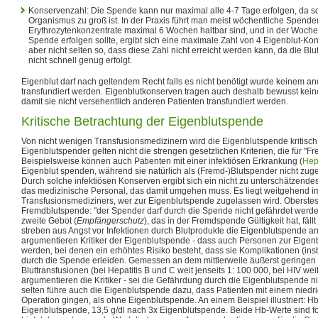
Konservenzahl: Die Spende kann nur maximal alle 4-7 Tage erfolgen, da s
Organismus zu groß ist. In der Praxis führt man meist wöchentliche Spende
Erythrozytenkonzentrate maximal 6 Wochen haltbar sind, und in der Woche
Spende erfolgen sollte, ergibt sich eine maximale Zahl von 4 Eigenblut-Kons
aber nicht selten so, dass diese Zahl nicht erreicht werden kann, da die B
nicht schnell genug erfolgt.
Eigenblut darf nach geltendem Recht falls es nicht benötigt wurde keinem 
transfundiert werden. Eigenblutkonserven tragen auch deshalb bewusst kein
damit sie nicht versehentlich anderen Patienten transfundiert werden.
Kritische Betrachtung der Eigenblutspende
Von nicht wenigen Transfusionsmedizinern wird die Eigenblutspende kritisc
Eigenblutspender gelten nicht die strengen gesetzlichen Kriterien, die für "F
Beispielsweise können auch Patienten mit einer infektiösen Erkrankung (
Hepa
Eigenblut spenden, während sie natürlich als (Fremd-)Blutspender nicht zu
Durch solche infektiösen Konserven ergibt sich ein nicht zu unterschätzende
das medizinische Personal, das damit umgehen muss. Es liegt weitgehend 
Transfusionsmediziners, wer zur Eigenblutspende zugelassen wird. Oberstes 
Fremdblutspende: "der Spender darf durch die Spende nicht gefährdet werde
zweite Gebot (
Empfängerschutz
), das in der Fremdspende Gültigkeit hat, fäll
streben aus Angst vor Infektionen durch Blutprodukte die Eigenblutspende an.
argumentieren Kritiker der Eigenblutspende - dass auch Personen zur Eige
werden, bei denen ein erhöhtes Risiko besteht, dass sie Komplikationen (ins
durch die Spende erleiden. Gemessen an dem mittlerweile äußerst geringen 
Bluttransfusionen (bei Hepatitis B und C weit jenseits 1: 100 000, bei HIV weit
argumentieren die Kritiker - sei die Gefährdung durch die Eigenblutspende nic
selten führe auch die Eigenblutspende dazu, dass Patienten mit einem niedr
Operation gingen, als ohne Eigenblutspende. An einem Beispiel illustriert: Hb
Eigenblutspende, 13,5 g/dl nach 3x Eigenblutspende. Beide Hb-Werte sind fo