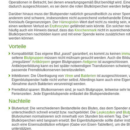
Operationen in Betracht, bei denen erwartungsgemäß Blut benötigt wird. Eine 
dadurch ausgeschlossen, es sei denn die roten Blutkörperchen werden tiefge
Darüber hinaus muss der Blutspender natürlich gesundheitlich zu einer Spen
anderem sind schwere, insbesondere nicht ausreichend vorbehandelte Erk
Kreislaufs Gegenanzeigen. Der
Hämoglobin
-Wert darf nicht zu niedrig sein, 
einen weiteren Verlust an
Erythrozyten
gefährdet sein könnte. Ein solcher ni
häufig auch ein Hinweis darauf, dass das
Knochenmark
nicht in ausreichen
Blutkörperchen nachbilden kann und mit einer Spende keine zusätzlichen r
werden können.
Vorteile
Kompatibilität: Das eigene Blut „passt“ garantiert, es kommt zu keinen
immu
seltene
Blutgruppen
müssen nicht mühsam gesucht werden. Auch die Bild
„irregulären“
Antikörpern
gegen Blutgruppen-
Antigene
ist ausgeschlossen.
Antikörperbildung kann es bei später notwendigen Transfusionen schwier
passende Fremdblutkonserven bereitzustellen.
Infektionen: Die Übertragung von
Viren
und
Bakterien
ist ausgeschlossen, 
Eigenblutspender hatte nicht vorher selbst. Allerdings kann auch eine Eige
Abnahme durch Bakterien verunreinigt werden.
Fremdblut sparen: Blutkonserven sind, je nach Blutgruppe, teilweise sehr 
Ferienzeiten. Jede Eigenblutspende entlastet die Blutspendedienste.
Nachteile
Blutverlust: Die verschiedenen Bestandteile des Blutes, das dem Spend
unterschiedlich schnell ersetzt bzw. nachgebildet. Die
Leukozyten
und
Blut
Blutvolumen normalisieren sich innerhalb von Stunden bis einem Tag. Der V
Blutkörperchen wird langsam ersetzt. Bei Eigenblutspende sollte daher in
auch eine Eisensubstitution erfolgen (Gabe von Eisen-Tabletten), um die B
unterstützen.