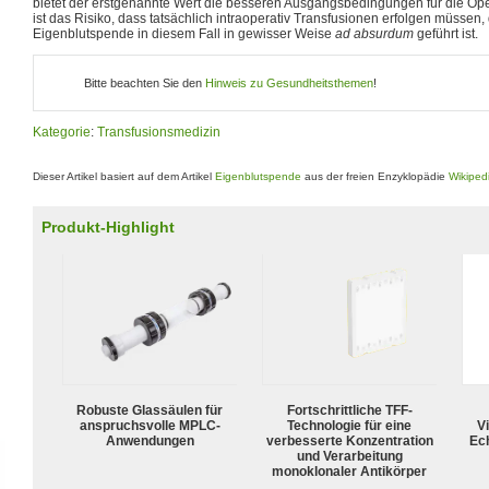
bietet der erstgenannte Wert die besseren Ausgangsbedingungen für die Op
ist das Risiko, dass tatsächlich intraoperativ Transfusionen erfolgen müssen,
Eigenblutspende in diesem Fall in gewisser Weise
ad absurdum
geführt ist.
Bitte beachten Sie den
Hinweis zu Gesundheitsthemen
!
Kategorie
:
Transfusionsmedizin
Dieser Artikel basiert auf dem Artikel
Eigenblutspende
aus der freien Enzyklopädie
Wikiped
Produkt-Highlight
Robuste Glassäulen für
Fortschrittliche TFF-
anspruchsvolle MPLC-
Technologie für eine
Vi
Anwendungen
verbesserte Konzentration
Ech
und Verarbeitung
monoklonaler Antikörper