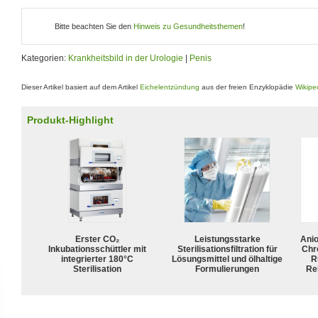
Bitte beachten Sie den
Hinweis zu Gesundheitsthemen
!
Kategorien:
Krankheitsbild in der Urologie
|
Penis
Dieser Artikel basiert auf dem Artikel
Eichelentzündung
aus der freien Enzyklopädie
Wikipe
Produkt-Highlight
Erster CO₂
Leistungsstarke
Ani
Inkubationsschüttler mit
Sterilisationsfiltration für
Chr
integrierter 180°C
Lösungsmittel und ölhaltige
R
Sterilisation
Formulierungen
Rei