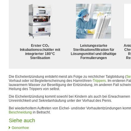
Erster CO₂
Leistungsstarke
Ani
Inkubationsschüttler mit
Sterilisationsfiltration für
Chr
integrierter 180°C
Lösungsmittel und ölhaltige
R
Sterilisation
Formulierungen
Rei
Die Eichelentzündung entsteht meist als Folge zu reichlicher Talgbildung (
Se
Vorhaut oder ist Begleiterscheinung des Harnröhren-
Trippers
. Im ersteren 
lauwarmem Wasser zur Beseitigung der Entzündung, im anderen Fall schwind
Heilung des Trippers von selbst.
Die Eichelentzündung kommt sowohl bei Kindern als auch bei Erwachsenen vo
Unreinlichkeit und Sekretanhäufung unter der Vorhaut des Penis.
Bei wiederholtem Auftreten von Eichel- und/oder Vorhautentzündungen kommt
Beschneidung
in Betracht.
Siehe auch
Gonorrhoe