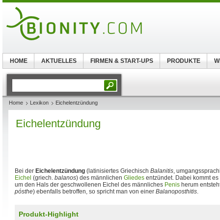
HOME
AKTUELLES
FIRMEN & START-UPS
PRODUKTE
W
Home
Lexikon
Eichelentzündung
Eichelentzündung
Bei der
Eichelentzündung
(latinisiertes Griechisch
Balanitis
, umgangssprach
Eichel
(griech.
balanos
) des männlichen
Gliedes
entzündet. Dabei kommt es
um den Hals der geschwollenen Eichel des männliches
Penis
herum entsteht.
pósthe
) ebenfalls betroffen, so spricht man von einer
Balanoposthitis
.
Produkt-Highlight