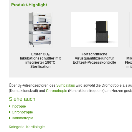
Produkt-Highlight
Erster CO₂
Fortschrittliche
Inkubationsschüttler mit
Virusquantifizierung für
Mik
integrierter 180°C
Echtzeit-Prozesskontrolle
Flex
Sterilisation
mit
Über β
-Adrenozeptoren des
Sympatikus
wird sowohl die Dromotropie als a
1
(Kontraktionskraft) und
Chronotropie
(Kontraktionsfrequenz) am Herzen geste
Siehe auch
Inotropie
Chronotropie
Bathmotropie
Kategorie
:
Kardiologie