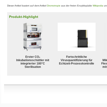
Dieser Artikel basiert auf dem Artikel
Dromotropie
aus der freien Enzyklopädie
Wikipedia
und
Produkt-Highlight
Erster CO₂
Fortschrittliche
Inkubationsschüttler mit
Virusquantifizierung für
Mik
integrierter 180°C
Echtzeit-Prozesskontrolle
Flex
Sterilisation
mit