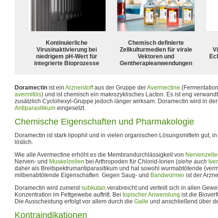
Kontinuierliche
Chemisch definierte
Virusinaktivierung bei
Zellkulturmedien für virale
Vi
niedrigem pH-Wert für
Vektoren und
Ech
integrierte Bioprozesse
Gentherapieanwendungen
Doramectin
ist ein
Arzneistoff
aus der Gruppe der
Avermectine
(Fermentatio
avermitilis
) und ist chemisch ein makrozyklisches Lacton. Es ist eng verwandt
zusätzlich Cyclohexyl-Gruppe jedoch länger wirksam. Doramectin wird in der
Antiparasitikum
eingesetzt.
Chemische Eigenschaften und Pharmakologie
Doramectin ist stark lipophil und in vielen organischen Lösungsmitteln gut,
löslich.
Wie alle Avermectine erhöht es die Membrandurchlässigkeit von
Nervenzelle
Nerven- und
Muskelzellen
bei Arthropoden für Chlorid-Ionen (
siehe auch
Ive
daher als Breitspektrumantiparasitikum und hat sowohl wurmabtötende (vermi
milbenabtötende Eigenschaften. Gegen Saug- und
Bandwürmer
ist der Arzn
Doramectin wird zumeist
subkutan
verabreicht und verteilt sich in allen Gew
Konzentration im Fettgewebe auftritt. Bei
topischer Anwendung
ist die Biover
Die Ausscheidung erfolgt vor allem durch die
Galle
und anschließend über de
Kontraindikationen