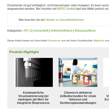
Doramectin ist gut verträglich, nicht kanzerogen oder mutagen. Es kann auch
angewendet werden. Bei Hunden mit
MDR1-Defekt
darf das Mittel jedoch n
Bitte beachten Sie den
Hinweis zu Gesundheitsthemen
!
Kategorien:
ATC-Q
|
Arzneistoff
|
Anthelminthikum
|
Ektoparasitikum
Dieser Artikel basiert auf dem Artikel
Doramectin
aus der freien Enzyklopädie
Wikipedia
und 
Produkt-Highlight
Kontinuierliche
Chemisch definierte
Virusinaktivierung bei
Zellkulturmedien für virale
Vi
niedrigem pH-Wert für
Vektoren und
Ech
integrierte Bioprozesse
Gentherapieanwendungen