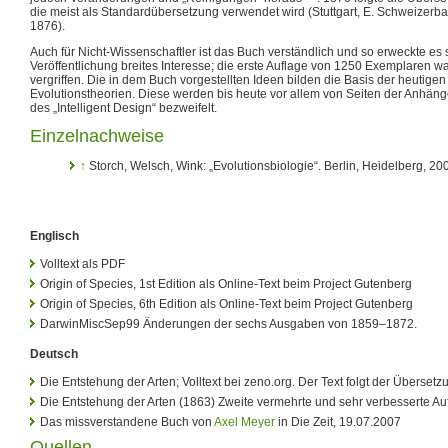
die meist als Standardübersetzung verwendet wird (Stuttgart, E. Schweizerb
1876).
Auch für Nicht-Wissenschaftler ist das Buch verständlich und so erweckte es 
Veröffentlichung breites Interesse; die erste Auflage von 1250 Exemplaren wa
vergriffen. Die in dem Buch vorgestellten Ideen bilden die Basis der heutige
Evolutionstheorien. Diese werden bis heute vor allem von Seiten der Anhäng
des „Intelligent Design“ bezweifelt.
Einzelnachweise
↑
Storch, Welsch, Wink: „Evolutionsbiologie“. Berlin, Heidelberg, 20
Englisch
Volltext als PDF
Origin of Species, 1st Edition als Online-Text beim Project Gutenberg
Origin of Species, 6th Edition als Online-Text beim Project Gutenberg
DarwinMiscSep99 Änderungen der sechs Ausgaben von 1859–1872.
Deutsch
Die Entstehung der Arten; Volltext bei zeno.org. Der Text folgt der Überse
Die Entstehung der Arten (1863) Zweite vermehrte und sehr verbesserte Auf
Das missverstandene Buch von
Axel Meyer
in Die Zeit, 19.07.2007
Quellen