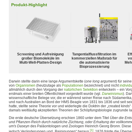
Produkt-Highlight
Screening und Aufreinigung
Tangentialflussfiltration im
Ef
großer Biomoleküle im
kommerziellen Maßstab für
vo
Multi-Well-Platten-Design
die automatisierte
Meh
Bioprozessierung
Darwin stellte darin eine lange Argumentskette (
one long argument
) für sein
von
Organismen
(heutzutage als
Populationen
bezeichnet) und nicht
individ
allmählich durch den Vorgang der
natürlichen Selektion
entwickeln – ein Vor
erstmals einer breiten Öffentlichkeit vorgestellt wurde (vgl.
Darwinismus
). Dar
wissenschaftliche Belege vor, die er während seiner Reise nach Südamerika
und nach Australien an Bord der HMS Beagle von 1831 bis 1836 und seit s
hatte, stellte seine Theorie vor und widerlegte die Doktrin der „created kinds“
damals weitläufig akzeptierten Theorien der Schöpfungsbiologie zugrunde l
Die erste deutsche Übersetzung erschien 1860 unter dem Titel
Über die Ents
und Pflanzen-Reich durch natürliche Züchtung, oder Erhaltung der vollko
um's Daseyn
des Paläontologen und Zoologen Heinrich Georg Bronn. Diese
[1]
jedoch Veränderungen und „Reinigungen“ heraus
. 1876 folgte die Überse