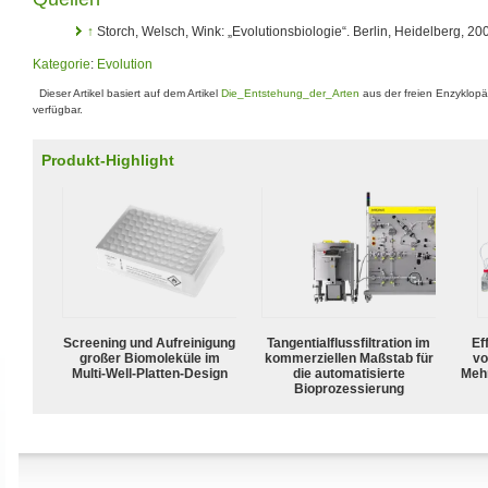
↑
Storch, Welsch, Wink: „Evolutionsbiologie“. Berlin, Heidelberg, 20
Kategorie
:
Evolution
Dieser Artikel basiert auf dem Artikel
Die_Entstehung_der_Arten
aus der freien Enzyklop
verfügbar.
Produkt-Highlight
Screening und Aufreinigung
Tangentialflussfiltration im
Ef
großer Biomoleküle im
kommerziellen Maßstab für
vo
Multi-Well-Platten-Design
die automatisierte
Meh
Bioprozessierung